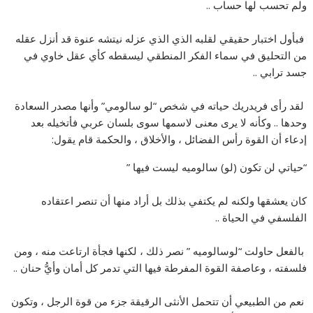
ولم تحسب لها حساب ..
‏ فبأول اختبار حقيقي لقلبه الذي الذي عزله نيتشه عنوة قد أنزل عقله
من التحليق في سماء الفكر المنطقي ليسقطه كأي عقل خاوي في
جسد ترابي ..
‏ لقد رأى فريدريك حياته في شخص “لو سالومي” وأنها مصدر السعادة
وحدها .. وكأنه لا يرى معنى لاسمها سوى بلسان عربي فأتخيله بعد
إدعاء أن القوة رأس الفضائل ، والأخلاق ، والحكمة قام يقول:
“حياتي لن تكون (لو) سالوميه ليست فيها ”
كان يعشقها ولكنه لم يكتفي بذلك بل أراد منها أن تنصر اعتقاده
الفلسفي في الحياة ..
‏ بالفعل حاولت “لوسالوميه ” نصر ذلك ، لكنها فجأة ارتاعت منه ، ومن
فلسفته ، وعاصفة القوة المفرطة فيها التي تدمر كل أمان وأيُّ حنان ..
‏ نعم من الطبيعي أن تتحمل الأنثى الرقيقة جزء من قوة الرجل ، وتكون