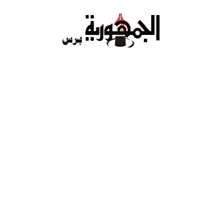
Ski
t
conten