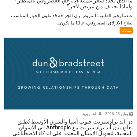
ما الذي يحدد سعر عملية الانزلاق الغضروفي بالمنظار؟
ولماذا يختلف من مريض لآخر؟
عندما يخبر الطبيب المريض بأن الجراحة قد تكون الخيار المناسب
لعلاج الانزلاق الغضروفي، غالبًا ما يكون...
مقالات
يوليو 23, 2026
الجمهورية
دن آند برادستريت جنوب آسيا والشرق الأوسط تُطلق
تعاون دن آند برادستريت مع Anthropic في الأسواق
المحلية، لتحويل الامتثال المعتمد على الذكاء الاصطناعي