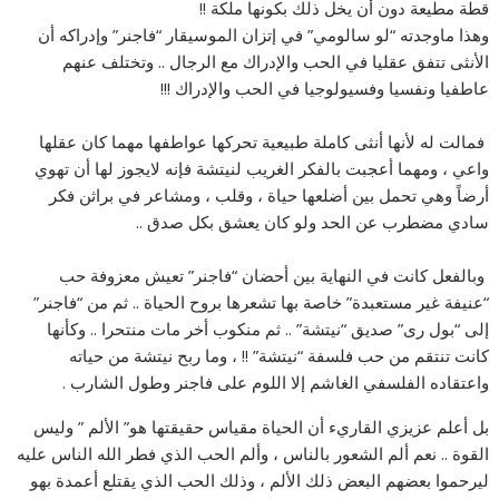
قطة مطيعة دون أن يخل ذلك بكونها ملكة !!
‏وهذا ماوجدته “لو سالومي” في إتزان الموسيقار “فاجنر” وإدراكه أن
الأنثى تتفق عقليا في الحب والإدراك مع الرجال .. وتختلف عنهم
عاطفيا ونفسيا وفسيولوجيا في الحب والإدراك !!!
‏ فمالت له لأنها أنثى كاملة طبيعية تحركها عواطفها مهما كان عقلها
واعي ، ومهما أعجبت بالفكر الغريب لنيتشة فإنه لايجوز لها أن تهوي
أرضاً وهي تحمل بين أضلعها حياة ، وقلب ، ومشاعر في براثن فكر
سادي مضطرب عن الحد ولو كان يعشق بكل صدق ..
‏ وبالفعل كانت في النهاية بين أحضان “فاجنر” تعيش معزوفة حب
“عنيفة غير مستعبدة” خاصة بها تشعرها بروح الحياة .. ثم من “فاجنر”
إلى “بول رى” صديق “نيتشة” .. ثم منكوب أخر مات منتحرا .. وكأنها
كانت تنتقم من حب فلسفة “نيتشة” !! ، وما ربح نيتشة من حياته
واعتقاده الفلسفي الغاشم إلا اللوم على فاجنر وطول الشارب .
بل أعلم عزيزي القاريء أن الحياة مقياس حقيقتها هو” الألم ” وليس
القوة .. نعم ألم الشعور بالناس ، وألم الحب الذي فطر الله الناس عليه
ليرحموا بعضهم البعض ذلك الألم ، وذلك الحب الذي يقتلع أعمدة بهو