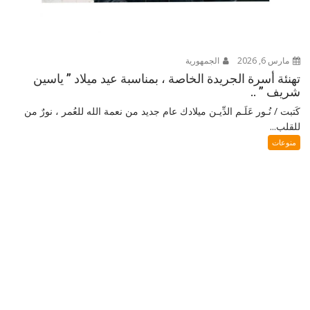
مارس 6, 2026
الجمهورية
تهنئة أسرة الجريدة الخاصة ، بمناسبة عيد ميلاد ” ياسين
شريف ” ..
كَتبت / نُـور عَلَـم الدِّيـن ميلادك عام جديد من نعمة الله للعُمر ، نورٌ من
للقلب...
منوعات