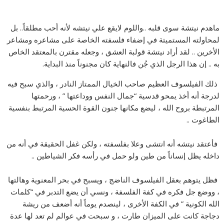
ماهدم نيتشة سوى قلبه ..واللوم لايقع علي نيتشه لأنه أحب مطلقاً.. بل
لمحاولته المستميتة في إضفاء فلسفته الخاصة على مشاعره ومشاعر
الأخرين .. لقد أراد نيتشة قولبة العشق ، وجعله مقترن بالمعتقد الخاص
به .. إن هذا الرجل الذي جُن فالنهاية كان مجنوناً منذ البداية.
‏ ذلك الفيلسوف العظيم صاحب الخيال الممتاز النادر ، والذي سبح فيه
لدرجة أنه أخذ يمحو قدسية “جمال النفس ووداعتها ” ، ورحمتها
المرتبطة بروح الله ، ليضع مكانها جنون القوة الحسية المرتبط بنفسية
الطاغوت ..
‏ فأعتقد نيتشه أنه انتشى وعلا بفلسفته ، ولكن غفل الحقيقة في أنه من
داخله يظل إنساناً من طين ولو حمل في رأسه فكر الشياطين ..
‏ فظل يتوهم بعقل الفيلسوف الناضج ، ويسبح في بحر المعنوية وهالتها
، ووضع جل فكره في كفة الفلسفة ، ونسي أن يضع التدبر في “كلمات
الله الكونية ” في الكفة الأخرى ، لينصدم يوماً أنه أضعف من ريشة
دجاجة كانت على الميزان طارت ، و سبحت في عوالم لم تعد لها عدة