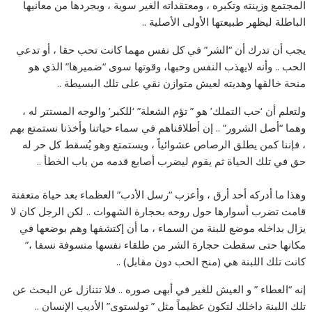
المجتمع وزينته وتكبره ، ومعتقداته الغير سوية ، ويجردها من معانيها
الباطلة ليظهر طبيعتها الأولى الأصلية ..
يجب أن تدرك أن “الشر” في كل نفس مهما كانت تحب حقا ، أو تدعي
الحب .. وأنه لايهذب النفس وحبها، وقوتها سوى “ضميرها” الذي هو
منحة خالقها وهديته لعيش متوازن نقي على تلك البسيطة ..
ولتعلم أن ‘حب التملك’ هو ” تؤم الشعلة” ‘للكبر’ والوجه المستتر له ،
وهما “أصل الشرور” .. إن أطلاقناهم في سماء حياتنا وأخذنا نستمتع بهم
، فإننا كمن يطلق الرصاص عشوائياً ، ويستمتع وهو يُسقط كل حر له
حق في تلك الحياة ثم يقوم ليضرب أصابع قدمه من باب الخطأ ..
وهذا ما أدركه أحد أرق ، وأعزب “رسل الأدب” العظماء بعد حياة متعفنة
قامت تضرب أسوارها حول روحه بحجارة الشهوات .. لكن الرجل كان لا
يزال بداخله موضع للبنة من السماء ، ما أن إكتشفها وهم بوضعها في
مكانها حتى سقطت حجارة الشر من طلقاء نفسها منسوفة نسفا ،”
كانت تلك اللبنة هي (منح الحب دون مقابل) ..
إنه “العطاء ” و العيش للغير في أبهى صوره .. فلا تتنازل عن البحث عن
تلك اللبنة داخلك لتكون عظيماً مثل ” تولستوى” الأديب الإنسان ..