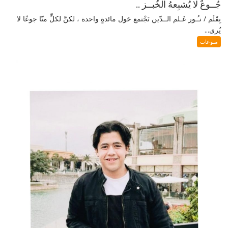
جُــوعٌ لا يُشبِعهُ الخُبــز ..
بِقَلَم / نـُـور عَـلم الــدّين نَجْتمع حَول مائدةٍ واحدة ، لكنَّ لكلٍّ منّا جوعًا لا
يُرى...
منوعات