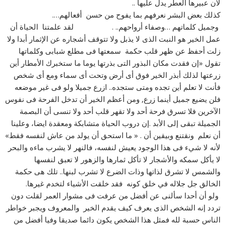
لأن عبيرها العطر يدل عليها ..
كذلك بعض البشر نعرفهم بما يفوح من حسن أفعالهم….
وجميل كلماتهم …وصفاء أرواحهم.. . لقد علمتنا الحياة أن
عمل الخير هو النبت الذى لا يذبل ولا تتوقف أشجاره عن الإثمار أبدا ولا
زلت أحفظ عن ظهر قلب حكمة سمعتها فى مطلع شبابى وكلماتها
تقول «إن فقدت مكان البذور التى بذرتها يوما ما ستخبرك الأمطار أين
زرعتها لذلك أبذر الخير فوق أى أرض وتحت أى سماء ومع أى شخص
فأنت لا تعلم أين تجده ومتى ستجده.. ازرع جميلا ولو فى غير موضعه
فلن يضيع جميل أينما زرع, ومن أعظم الخير أن تدخل الفرحة فى نفوس
الآخرين فلا تسرق فرحة أحد ولا تقهر قلب أحد ولا تنسى أن البصمة
الجميلة تبقى إلى الأبد .إن دروب الحياة متشابكة ومعقدة ايضا، وعلينا
أن نعلم ونقتنع وبيقين أن . « ما استحق أن يولد من عاش لنفسه فقط»
لأنه لا شيء فى هذا الوجود يعيش لنفسه، فالنهر لا يشرب ماءه والبحر
لا يأكل سمكه والأشجار لا تأكل ثمارها والزهور لا تعبق لنفسها
والشمس لا تشرق لذاتها وذات الضرع لا تشرب لبنها.. تلك هى حكمة
الخالق جل جلاله في خلق كونه فقد خلقت الأشياء لتخدم غيرها.
ولو أن أحدا سألنى عن أفضل من عرفت فى مشوار العمر لقلت دون
تردد إنه الشخص الذى يعرف كيف يقدم الخير والمعروف ويجبر خواطر
الناس حسبة لله فمثل هذا الشخص يكون دائما صديقا وفيا أفضل من