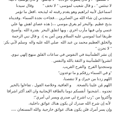
لا تبتئس ” ، و قال شعيب لموسى: ” لا تخف ” وقال سيدنا
اسماعيل لأبيه ابراهيم وهو يقدم رقبته له ليذبحه ..افعل ما تؤمر
ستجدني إن شاء الله من الصابرين ….فجاءت نجدة السماء ..وفديناه
بذبح عظيم ..والبحر لم يغرق موسي ،،،( هذه عصاي اهش بها علي
غنمي ولي فيها مأرب اخري ، وبها انفلق البحر بقدرة الله ..وأصبح
طريقا امنا لموسي عليه السلام ومن آمن به )، و قال نبي الرحمة
والخلق العظيم محمد بن عبد الله صلي الله عليه واله وسلم لأبي بكر:
” لا تحزن “
إن نشر الطمأنينة في النفوس في ساعات القلق منهج إلهي نبوي.
انشروا الطمأنينة و الثقة بالله والنفس .
وستجدوا الفرج والفرح القريب.
“و في السماء رزقكم و ما توعدون”
اللهم زدنا من خيرك و ﻻ تنقصنا،
اللهم مٌن علينا بالصحة. و العافية. وخلاصة القول ، تفاءلوا بالخير
تجدوه …اشحنوا أنفسكم دوما بالطاقة الإيجابية وان الغد أكثر اشراقا
وأكثروا من :”رب اشرح لي صدري ويسر لي أمري”؛
لأنه إن شرح الله صدرك لن يكون هناك عوائق داخلية،
وإن يسر أمرك فلن يكون هناك عوائق خارجية. والله المستعان ،،،،