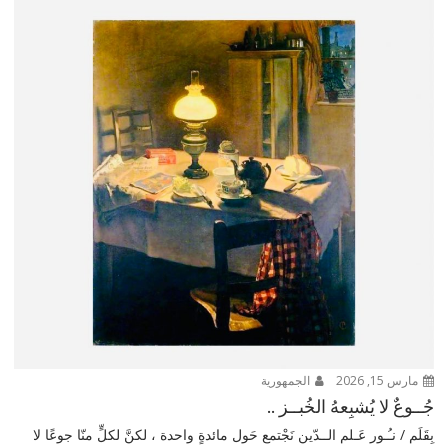
مارس 15, 2026
الجمهورية
جُــوعٌ لا يُشبِعهُ الخُبــز ..
بِقَلَم / نـُـور عَـلم الــدّين نَجْتمع حَول مائدةٍ واحدة ، لكنَّ لكلٍّ منّا جوعًا لا