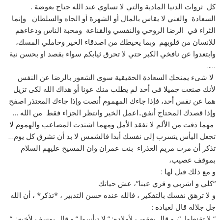
كل ثروات الدنيا المادية والتي لا تساوي عند الله جناح بعوضة .
السعادة والغني لا يقاس بالمال أو الشهرة أو الجاه والسلطان وإنما
الثراء في الرضا الروحي والنفسي والقناعة ومحبة الناس ودعاءهم
للإنسان من قلوبهم وبما يحيطك من اصدقاء الخير وحاملي المسك،
وابتعدوا عن نافخي الكبر حتي لا تحرق ثيابكم سواء بقصد او بحسن نية
…..
لا شىء يمنحك السعادة الحقيقية سوى الشعور بالرضا عن النفس
لأنك صنعت جميلا فى أحد لم يطلب منك عونا أو هداك الله لكى تزيل
هما عن نفس أحد، فإذا جاءك المهموم أنصت وإذا جاءك المعتذر اصفح
وإذا قصدك المحتاج أنفق..اعمل الخير وانتظر الجزاء فقط من الله …
مهما ذقت من الألم لا تفقد الأمل ومهما اشتدت المصاعب والهموم لا
تجعل اليأس يتسرب إلى نفسك أبدا فالشمس لا بد أن تشرق كل يوم…
تذكر أن مرت مريم العذراء بنت عمران وان المسيح عليهم السلام
بموقف عصيب،
و مع ذلك قيل لها :
“كلي و اشربي و قري عينا”، عش حياتك
و لا ترهق نفسك بالتفكير ، فالله عنده حسن التدبير ، *تذكر* ، أن الله
جل جلاله قال لعباده :
” لا تقنطوا “، و قال يعقوب لأولاده: ” لا تيأسوا ” و قال يوسف لأخيه: ”