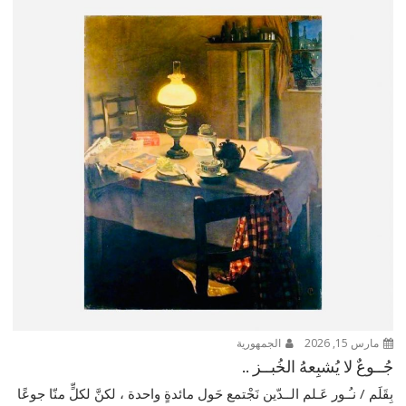
مارس 15, 2026
الجمهورية
جُــوعٌ لا يُشبِعهُ الخُبــز ..
بِقَلَم / نـُـور عَـلم الــدّين نَجْتمع حَول مائدةٍ واحدة ، لكنَّ لكلٍّ منّا جوعًا