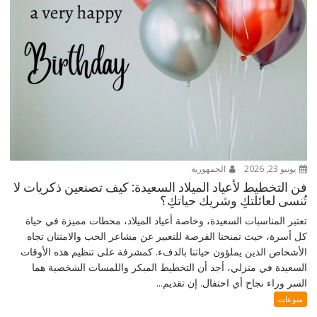
يونيو 23, 2026
الجمهورية
فن التخطيط لأعياد الميلاد السعيدة: كيف تصنعين ذكريات لا
تُنسى لعائلتكِ وشريك حياتكِ؟
تعتبر المناسبات السعيدة، وخاصة أعياد الميلاد، محطات مميزة في حياة
كل أسرة، حيث تمنحنا الفرصة للتعبير عن مشاعر الحب والامتنان تجاه
الأشخاص الذين يملؤون حياتنا بالدفء. كمشرفة على تنظيم هذه الأوقات
السعيدة في منزلي، أجد أن التخطيط المبكر واللمسات الشخصية هما
السر وراء نجاح أي احتفال. إن تقديم...
منوعات