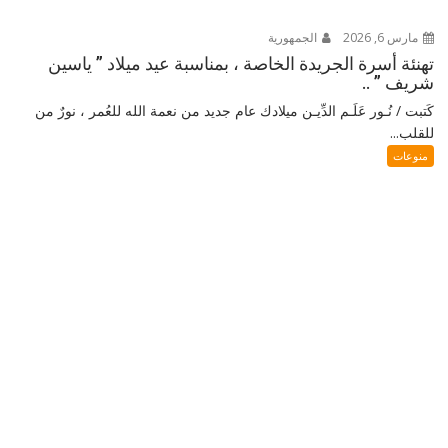
مارس 6, 2026
الجمهورية
تهنئة أسرة الجريدة الخاصة ، بمناسبة عيد ميلاد ” ياسين
شريف ” ..
كَتبت / نُـور عَلَـم الدِّيـن ميلادك عام جديد من نعمة الله للعُمر ، نورٌ من
للقلب...
منوعات