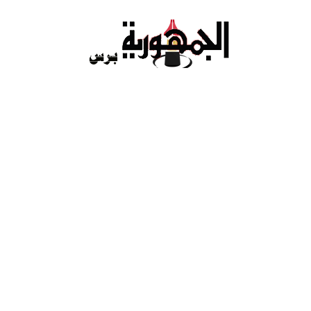
Ski
t
conten