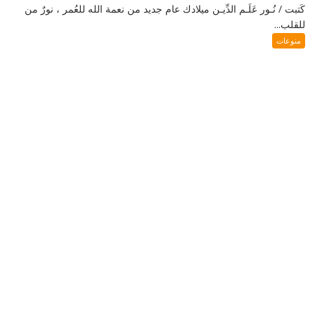
كَتبت / نُـور عَلَـم الدِّيـن ميلادك عام جديد من نعمة الله للعُمر ، نورٌ من
للقلب...
منوعات