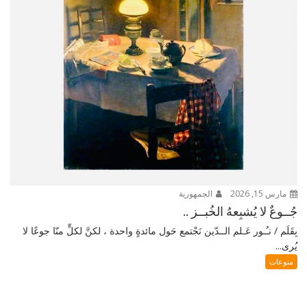
مارس 15, 2026
الجمهورية
جُــوعٌ لا يُشبِعهُ الخُبــز ..
بِقَلَم / نـُـور عَـلم الــدّين نَجْتمع حَول مائدةٍ واحدة ، لكنَّ لكلٍّ منّا جوعًا لا
يُرى...
منوعات