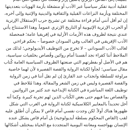
عقلية أدبية تفكر سياسياً عبر الأدب أو منشغلة بأزمة الهويات بتعدديتها
المختلفة وبأزمة النزاعات القبلية والثقافية والدينية والإثنية وإلى آخره،
إن لم أقل أنني أمام قراءة مختلفة عن تشريح حرب الإستقلال الإرترية
أو الحرب الإرترية الإثيوبية أو التاريخ الإرتري عموماً. وهذا الاستنتاج يأتي
عندي نتيجة لظروف هذه الأزمات الأزلية في إفريقيا عامة؛ فمحصلة
الأدب الإفريقي في الغالب وفي السودان خصوصاً – بحكم قراءتي
لغالب الأدب السوداني – لا تخرج من التوظيف الأيديولوجي؛ لذلك من
الملاحظ أننا كقراء نجد أنفسنا أمام روائين وقُصاص بخلفيات سياسية،
هم في الأصل أو بفطرتهم التي صنعتها الظروف السياسية العامة كُتاب
مقال سياسي؛ لجأوا لكتابة الرواية والقصة القصيرة لأن لهما خاصية
مراوغة للسلطة وانجذاب عند القارئ إن لم نقل أننا في زمن الرواية
والقصة القصيرة وليس في زمن الشعر والمقالة. وهذا مُلاحظ في
توظيف اللغة المباشرة في الكتابة الإبداعية عند كثير من الروائيين
والقصاص بما فيهم حتى بعض الكُتاب الذين لهم تجربة كبيرة. وكما أنه
أخل تحديداً بالمعايير الكلاسيكية لكتابة الرواية في الغرب التي شكل
ظهورها هناك أولاً. لكن وجدت نفسي أمام قاص لا يمكن أن أطلق عليه
لقب (القاص المحكوم بسلطة أيديولوجية) بل أمام قاص يشكل عنده
الإنسان بهواجسه ومعانته اليومية المتجددة مع الحياة بمختلف أشكالها