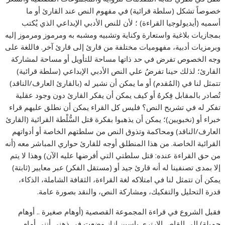
خصوصاً تشكل (سلطة قرائية) في مفهوم النص عند القارئ أو ما
أسميه (أيديولوجيا القراءة) ؛ لأن للنص الأدبي الإبداعي الذي يُكتب
بمجازيات بلاغية واستعارة وكناية وتشبيه ومشبه به ومرموز ومرموز إليه
وبرمزيات أدبية، مفهوميات مختلفة من قارئ إلى قارئ آخر. فاللغة على
وجه الخصوص تفرض في حد ذاتها مساحة للتأويل أو مساحة لمشاركة
القارئ؛ لذلك حينا تفرضُ علي النص الأدبي الإبداعي (سلطة قرائية)
تتمثل لنا في (المُقدم) أو ما يمكن أن نشير له (بالقارئ العارف/الناقد)
تُصادر بالمقابل فِكرهُ أو كيف يمكن أن يفكر القارئ دون وجود عقلية
تفكر له في تشريح النص؟ فليس كل القراء يمكن أن نطلق عليهم قراء
خبراء أو (نخبويين)؛ يمكن أن يذهبوا بفكرة قتل السُّلْطة القرائية (القارئ
العارف/الناقد) ومحاكمة وتذوق النص من سلطتهم الخاصة أو أدواتهم
القرائية الخاصة. من هذا المنطلق أوجه للقارئ حواري المباشر معه (أنه
من حق القراءة عنده: قتل سلطتي التي أفرضها عليه الآن) وهذا لا يتم
إلا بمدى تصنفينا له أنه قارئ جيد أو (مستقل الفكر) عبر معايير (ثابتة)
يمكن أن تتمثل لنا في امتلاكه لغة القراءة، الثقافة الشاملة، الذكاء،
قدرة التحليل والتفكيك، ومشاركة النص، والنقد بصورة عامة.
فقبل الشروع في قراءة المجموعة القصصية (أوهام صغيرة .. أوهام
جميلة) إلى القاص الإرتري ياسين إزاز وضعت في ذهني أنني أمام