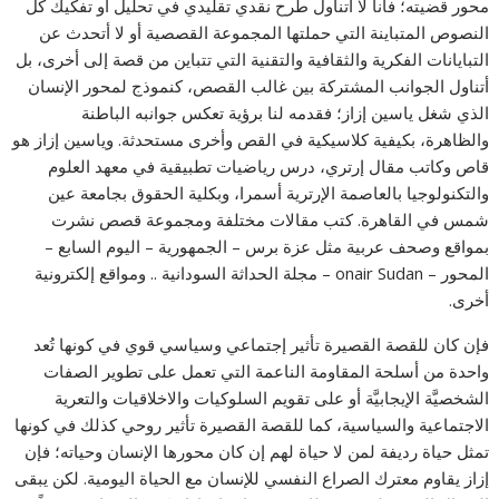
محور قضيته؛ فأنا لا أتناول طرح نقدي تقليدي في تحليل أو تفكيك كل
النصوص المتباينة التي حملتها المجموعة القصصية أو لا أتحدث عن
التبايانات الفكرية والثقافية والتقنية التي تتباين من قصة إلى أخرى، بل
أتناول الجوانب المشتركة بين غالب القصص، كنموذج لمحور الإنسان
الذي شغل ياسين إزاز؛ فقدمه لنا برؤية تعكس جوانبه الباطنة
والظاهرة، بكيفية كلاسيكية في القص وأخرى مستحدثة. وياسين إزاز هو
قاص وكاتب مقال إرتري، درس رياضيات تطبيقية في معهد العلوم
والتكنولوجيا بالعاصمة الإرترية أسمرا، وبكلية الحقوق بجامعة عين
شمس في القاهرة. كتب مقالات مختلفة ومجموعة قصص نشرت
بمواقع وصحف عربية مثل عزة برس – الجمهورية – اليوم السابع –
المحور – onair Sudan – مجلة الحداثة السودانية .. ومواقع إلكترونية
أخرى.
فإن كان للقصة القصيرة تأثير إجتماعي وسياسي قوي في كونها تُعد
واحدة من أسلحة المقاومة الناعمة التي تعمل على تطوير الصفات
الشخصيَّة الإيجابيَّة أو على تقويم السلوكيات والاخلاقيات والتعرية
الاجتماعية والسياسية، كما للقصة القصيرة تأثير روحي كذلك في كونها
تمثل حياة رديفة لمن لا حياة لهم إن كان محورها الإنسان وحياته؛ فإن
إزاز يقاوم معترك الصراع النفسي للإنسان مع الحياة اليومية. لكن يبقى