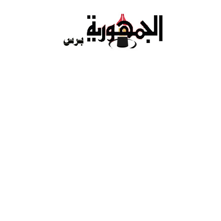
Ski
t
conten