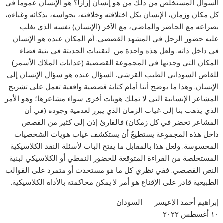
السؤال المستخلص من ذلك من هو إنسان إزاز!؟ هو الإنسان عموماً في
كل مكان وزمان، الإنسان بكل اختلافته وخلافته، بحواسه، بذكائه وغباءه،
بصراعه مع الحاضر والماضي، مع الآخر (الإنسان) نفسه الذي يغلب
عليه حضور الرجل في المشهد القصصي. أم المكان عنده هو الإنسان
في داخل ذاته. ولعل هذه واحدة من التقنيات الحديثة في بنية فضاء
المكان التي وجدتها في المجموعة القصصية (عذابات الملاك الأسمر)
للقاص السوداني الطيب القرشي. السؤال عنده هو سؤال الإنسان إلى
الإنسان. وهذا ما يوضح أننا أمام كتابة قصصية واقعية تعمل على تشريح
المشاعر الإنسانية التي لا تملك هويات أخرى سواء مشاعرها؛ وهو الأمر
الذي يذهب بنا إلى غياب الزمان الذي يبرر لعدمية وجوده (في أن
المشاعر تحضر في كل زمكان) فالقارئ إذن إلى كثير من القصص
داخل هذه المجموعة يستطيعُ أن يستكشف غياب هويات الشخصيات
المحسوسة. ولعل هذا بالمقابل ما يفتح الباب لأسئلة النقد الكلاسيكية
المستخلصة من القراءة المتوقعة للحضور النمطي أو الكلاسيكي لبنية
النص القصصي. ففي نظري كل ما هو مستحدث أو متمرد على القوالب
الطبيعية قادر على الإقناع هو أمر لا يمكن محاكمته بالأداة الكلاسيكية.
إبراهيم أحمد الإعيسر — السودان
١٠ أغسطس ٢٠٢٢