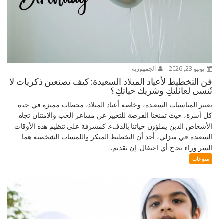
يونيو 23, 2026
الجمهورية
فن التخطيط لأعياد الميلاد السعيدة: كيف تصنعين ذكريات لا
تُنسى لعائلتكِ وشريك حياتكِ؟
تعتبر المناسبات السعيدة، وخاصة أعياد الميلاد، محطات مميزة في حياة
كل أسرة، حيث تمنحنا الفرصة للتعبير عن مشاعر الحب والامتنان تجاه
الأشخاص الذين يملؤون حياتنا بالدفء. كمشرفة على تنظيم هذه الأوقات
السعيدة في منزلي، أجد أن التخطيط المبكر واللمسات الشخصية هما
السر وراء نجاح أي احتفال. إن تقديم...
منوعات