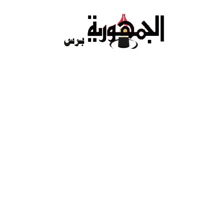
Ski
t
conten