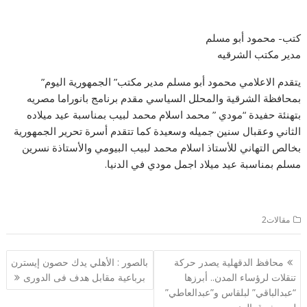
كتب- محمود أبو مسلم
مدير مكتب الشرقيه
يتقدم الاعلامي محمود أبو مسلم مدير مكتب” الجمهورية اليوم”
بمحافظة الشرقية والمحلل السياسي مقدم برنامج بانوراما مصريه
بتهنئة حفيدة “مودي ” محمد اسلام محمد لبيب بمناسبة عيد ميلاده
الثاني وعقبال سنين جميله وسعيدة كما تتقدم أسرة تحرير الجمهورية
بخالص التهاني للأستاذ اسلام محمد لبيب البيومي والأستاذة نسرين
مسلم بمناسبة عيد ميلاد اجمل مودي في الدنيا.
مقالات2
تصفّح
محافظ الدقهلية يصدر حركة
بالصور : الأهلي يدك حصون إيسترن
المقالات
تنقلات لرؤساء المدن.. أبرزها
برباعية مقابل هدف فى الدورى
“عبدالباقي” لبلقاس و”عبدالعاطي”