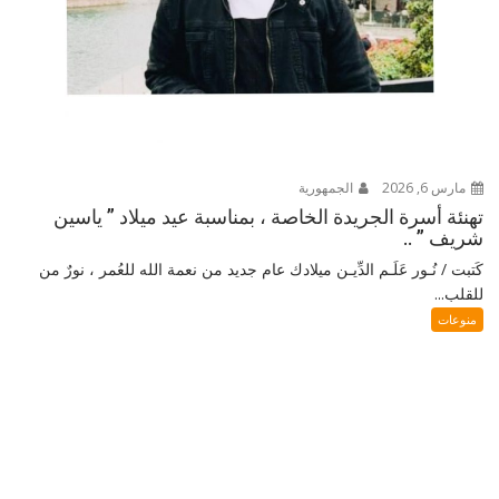
مارس 6, 2026
الجمهورية
تهنئة أسرة الجريدة الخاصة ، بمناسبة عيد ميلاد ” ياسين
شريف ” ..
كَتبت / نُـور عَلَـم الدِّيـن ميلادك عام جديد من نعمة الله للعُمر ، نورٌ من
للقلب...
منوعات