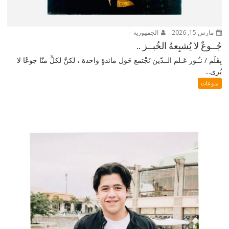
مارس 15, 2026
الجمهورية
جُــوعٌ لا يُشبِعهُ الخُبــز ..
بِقَلَم / نـُـور عَـلم الــدّين نَجْتمع حَول مائدةٍ واحدة ، لكنَّ لكلٍّ منّا جوعًا لا
يُرى...
منوعات