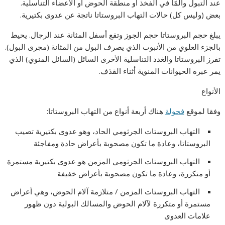
عند التبول وألمًا في الفخذ أو منطقة الحوض أو الأعضاء التناسلية.
بعض (وليس كل) حالات التهاب البروستاتا ناتجة عن عدوى بكتيرية.
يبلغ حجم البروستاتا حجم الجوز وتقع أسفل المثانة عند الرجال. يحيط
بالجزء العلوي من الأنبوب الذي يصرف البول من المثانة (مجرى البول).
تفرز البروستاتا والغدد التناسلية الأخرى السائل (السائل المنوي) الذي
يمر عبره الحيوانات المنوية أثناء القذف.
الأنواع
وفقا لموقع
فحولة
هناك أربعة أنواع من التهاب البروستاتا:
التهاب البروستات الجرثومي الحاد، وهو عدوى بكتيرية تصيب
البروستاتا، وعادة ما تكون مصحوبة بأعراض حادة ومفاجئة
التهاب البروستات الجرثومي المزمن هو عدوى بكتيرية مستمرة
أو متكررة، وعادة ما تكون مصحوبة بأعراض خفيفة
التهاب البروستات المزمن / متلازمة آلام الحوض، وهي أعراض
مستمرة أو متكررة لآلام الحوض والمسالك البولية دون ظهور
علامات العدوى