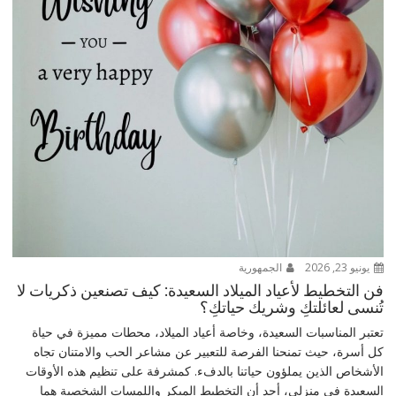
يونيو 23, 2026
الجمهورية
فن التخطيط لأعياد الميلاد السعيدة: كيف تصنعين ذكريات لا
تُنسى لعائلتكِ وشريك حياتكِ؟
تعتبر المناسبات السعيدة، وخاصة أعياد الميلاد، محطات مميزة في حياة
كل أسرة، حيث تمنحنا الفرصة للتعبير عن مشاعر الحب والامتنان تجاه
الأشخاص الذين يملؤون حياتنا بالدفء. كمشرفة على تنظيم هذه الأوقات
السعيدة في منزلي، أجد أن التخطيط المبكر واللمسات الشخصية هما