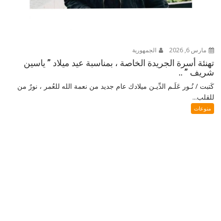
مارس 6, 2026
الجمهورية
تهنئة أسرة الجريدة الخاصة ، بمناسبة عيد ميلاد ” ياسين
شريف ” ..
كَتبت / نُـور عَلَـم الدِّيـن ميلادك عام جديد من نعمة الله للعُمر ، نورٌ من
للقلب...
منوعات