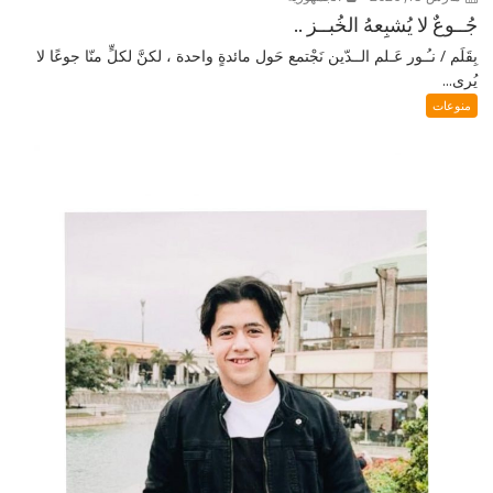
جُــوعٌ لا يُشبِعهُ الخُبــز ..
بِقَلَم / نـُـور عَـلم الــدّين نَجْتمع حَول مائدةٍ واحدة ، لكنَّ لكلٍّ منّا جوعًا لا
يُرى...
منوعات