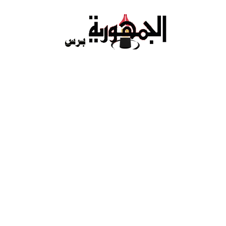
Ski
t
conten