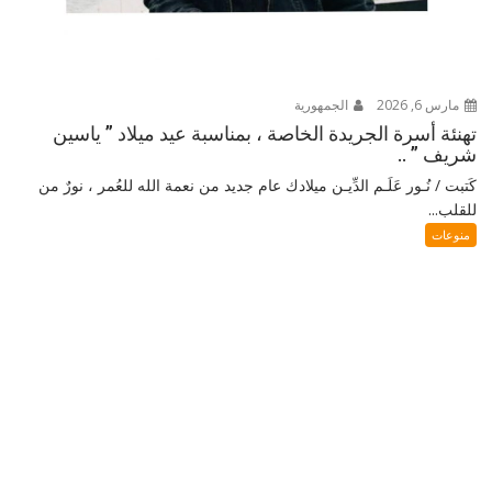
مارس 6, 2026
الجمهورية
تهنئة أسرة الجريدة الخاصة ، بمناسبة عيد ميلاد ” ياسين
شريف ” ..
كَتبت / نُـور عَلَـم الدِّيـن ميلادك عام جديد من نعمة الله للعُمر ، نورٌ من
للقلب...
منوعات