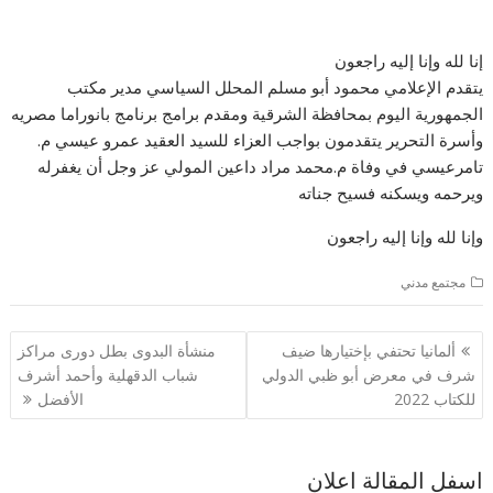
إنا لله وإنا إليه راجعون
يتقدم الإعلامي محمود أبو مسلم المحلل السياسي مدير مكتب
الجمهورية اليوم بمحافظة الشرقية ومقدم برامج برنامج بانوراما مصريه
وأسرة التحرير يتقدمون بواجب العزاء للسيد العقيد عمرو عيسي م.
تامرعيسي في وفاة م.محمد مراد داعين المولي عز وجل أن يغفرله
ويرحمه ويسكنه فسيح جناته
وإنا لله وإنا إليه راجعون
مجتمع مدني
تصفّح
ألمانيا تحتفي بإختيارها ضيف
منشأة البدوى بطل دورى مراكز
المقالات
شرف في معرض أبو ظبي الدولي
شباب الدقهلية وأحمد أشرف
للكتاب 2022
الأفضل
اسفل المقالة اعلان