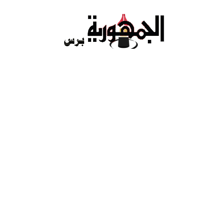
Ski
t
conten