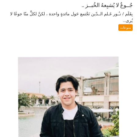
جُــوعٌ لا يُشبِعهُ الخُبــز ..
بِقَلَم / نـُـور عَـلم الــدّين نَجْتمع حَول مائدةٍ واحدة ، لكنَّ لكلٍّ منّا جوعًا لا
يُرى...
منوعات