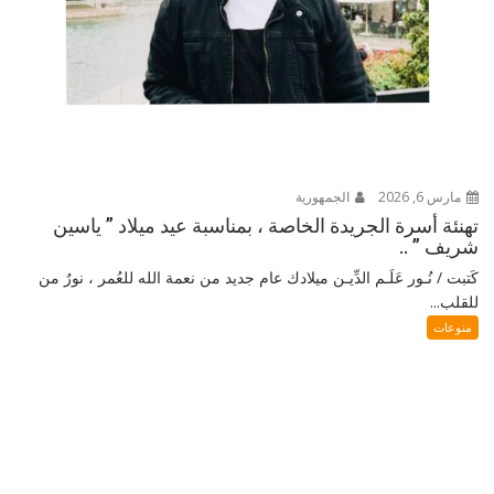
مارس 6, 2026
الجمهورية
تهنئة أسرة الجريدة الخاصة ، بمناسبة عيد ميلاد ” ياسين
شريف ” ..
كَتبت / نُـور عَلَـم الدِّيـن ميلادك عام جديد من نعمة الله للعُمر ، نورٌ من
للقلب...
منوعات