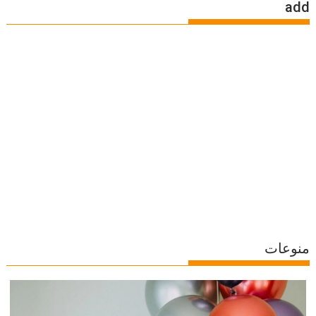
add
منوعات