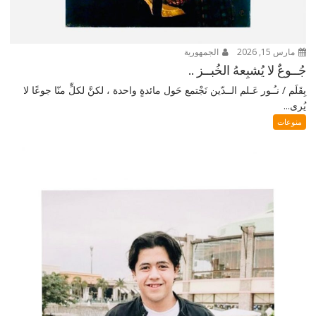
مارس 15, 2026
الجمهورية
جُــوعٌ لا يُشبِعهُ الخُبــز ..
بِقَلَم / نـُـور عَـلم الــدّين نَجْتمع حَول مائدةٍ واحدة ، لكنَّ لكلٍّ منّا جوعًا لا
يُرى...
منوعات