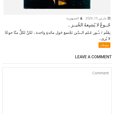
مارس 15, 2026
الجمهورية
جُــوعٌ لا يُشبِعهُ الخُبــز ..
بِقَلَم / نـُـور عَـلم الــدّين نَجْتمع حَول مائدةٍ واحدة ، لكنَّ لكلٍّ منّا جوعًا
لا يُرى...
منوعات
LEAVE A COMMENT