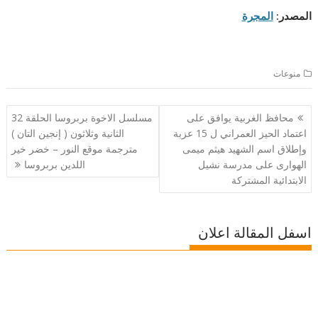
المصدر
:
المجرة
منوعات
تصفّح
محافظ الغربية يوافق على
مسلسل الاخوة بربروسا الحلقة 32
المقالات
اعتماد الحيز العمراني ل 15 عزبة
الثانية وثلاثون ( إنجين التان )
وإطلاق اسم الشهيد هيثم ميمى
مترجمة موقع النور – خضر خير
الهوارى على مدرسة نشيل
اللدين بربروسا
الابتدائية المشتركة
اسفل المقالة اعلان