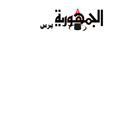
Ski
t
conten