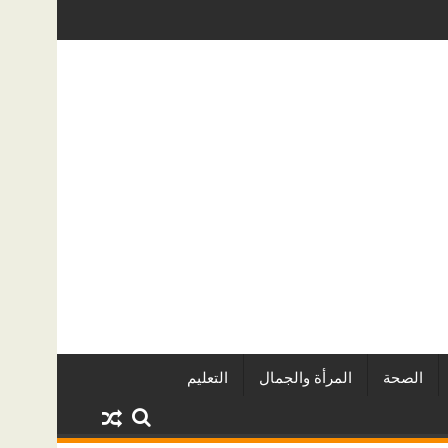
لمطورين العقاريين وأبرز المشروعات
دينا أبو ضيف تتألق في مهرجان الصخر
الصحة
المرأة والجمال
التعليم