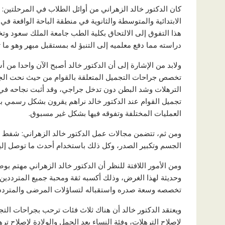
كان الدكتور خالد الزهراني من أوائل الطلاب في المرحلتين: 
الابتدائية والمتوسطة والثانوية في منطقة الباحة الواقعة في
هذا التفوق إلى الالتحاق بكلية الطب جامعة الملك سعود وتخ
دراسته مما دفع معلميه إلى التنبؤ له بمستقبل مبهر وهو ما 
ولابد من الإشارة إلى أن الدكتور خالد أصبح الآن واحدا من 
تخصص جراحات التجميل المتعلقة بالقوام من حيث نحت الجس
الترهلات وشد البطن دون تدخل جراجي، وقد أثبت نجاحه في ا
تجميل القوام عند الدكتور خالد نراهم يقرون بشكل رسمي بالمه
العمليات المختلفة وتفوقه فيها بشكل غير مسبوق.
ومن ثم، تتضمن مجالات عمل الدكتور خالد الزهراني: شفط ا
الجسم وتكبير الصدر، وكل ذلك باستخدام أحدث ما توصل إليه
ومن الأمور اللافتة للنظر أن الدكتور خالد الزهراني مهتم ب
وحديثة لهذا الغرض، وذلك أكسبه ثقة ومحبة جميع المترددين 
تخصصه وسعة صدره واستقباله لتساؤلات المرضى والمترددي
ويعتقد الدكتور خالد أن هناك ثلاث فئات ترحب بجراحات التجم
لإصلاح الترهلات، وفئة النساء بعد الحمل والولادة لإصلاح تر