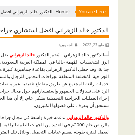
You are here
Home
الدكتور خالد الزهراني افضل
الدكتور خالد الزهراني افضل استشاري جراح
مايو 23, 2022
الجمهورية
يُعتبر الدكتور
خالد الزهراني
ضل اس
أبرز الشخصيات المُهمة حاليا في المملكة العربية السعودية
جذابة، وقد حظي الدكتور الزهراني بقاعدة جماهيرية كبيرة 
الجراحية المُختلفة المتعلقة بجراحات التجميل للرجال والن
خدمات رائعة للمجتمع عن طريق مقاطع تثقيفية عبر منصات “
الرد على تساؤلات الجمهور واستفساراتهم حول مجال جراحات
إجراء العمليات الجراحية التجميلية بشكل عام، إلا أن هذا ا
تستحق أن يتعرف على فصولها الكثيرون.
والدكتور خالد الزهراني
تدعمه خبرة واسعة في مجال جراحات
بالرياض عام 2000م في العديد من الجهات الطب
ليعمل لفترة طويلة بقسم عيادات التجميل، وخلال تلك الفت