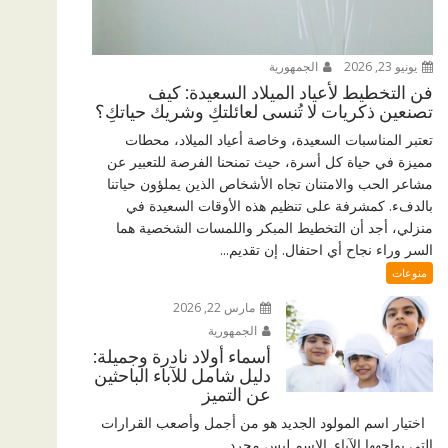
يونيو 23, 2026
الجمهورية
فن التخطيط لأعياد الميلاد السعيدة: كيف
تصنعين ذكريات لا تُنسى لعائلتكِ وشريك حياتكِ؟
تعتبر المناسبات السعيدة، وخاصة أعياد الميلاد، محطات
مميزة في حياة كل أسرة، حيث تمنحنا الفرصة للتعبير عن
مشاعر الحب والامتنان تجاه الأشخاص الذين يملؤون حياتنا
بالدفء. كمشرفة على تنظيم هذه الأوقات السعيدة في
منزلي، أجد أن التخطيط المبكر واللمسات الشخصية هما
السر وراء نجاح أي احتفال. إن تقديم...
منوعات
مارس 22, 2026
الجمهورية
أسماء أولاد نادرة وجميلة:
دليل شامل للآباء الباحثين
عن التميز
اختيار اسم المولود الجديد هو من أجمل وأصعب القرارات
التي يواجهها الآباء. الاسم ليس مجرد...