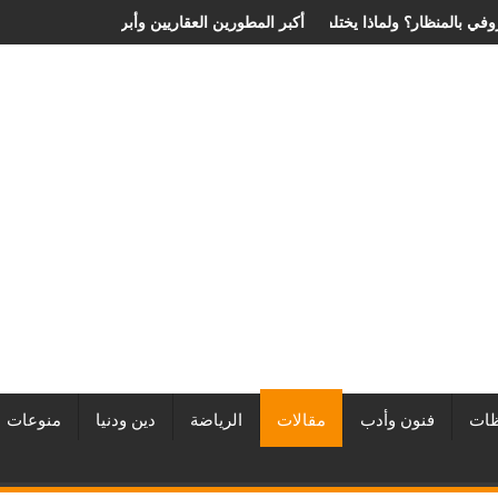
ر عملية الانزلاق الغضروفي بالمنظار؟ ولماذا يختلف من مريض لآخر؟
أفضل شركات التطوير العقاري في مصر من URE | أكبر ا
ات
فنون وأدب
مقالات
الرياضة
دين ودنيا
منوعات