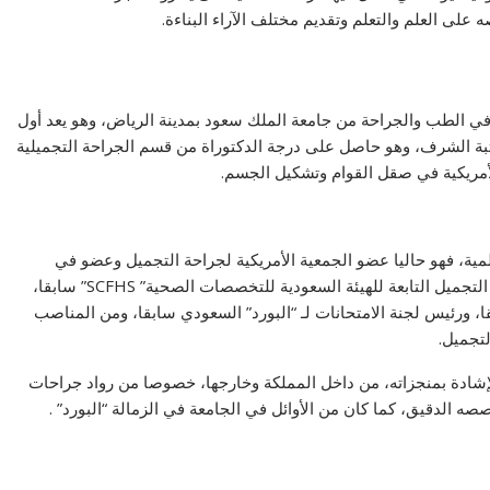
على العلم والتعلم وتقديم مختلف الآراء البناءة.
ي الطب والجراحة من جامعة الملك سعود بمدينة الرياض، وهو يعد أول
ة الشرف، وهو حاصل على درجة الدكتوراة من قسم الجراحة التجميلية
أمريكية في صقل القوام وتشكيل الجسم.
لمية، فهو حاليا عضو الجمعية الأمريكية لجراحة التجميل وعضو في
اللجنة المركزية ورئيس لجنة فحص البورد السعودي لجراحة التجميل التابعة للهيئة السعودية للتخصصات الصحية” SCFHS” سابقا،
 ورئيس لجنة الامتحانات لـ “البورد” السعودي سابقا، ومن المناصب
لتجميل.
والإشادة بمنجزاته، من داخل المملكة وخارجها، خصوصا من رواد جراحات
صصه الدقيق، كما كان من الأوائل في الجامعة في الزمالة “البورد” .