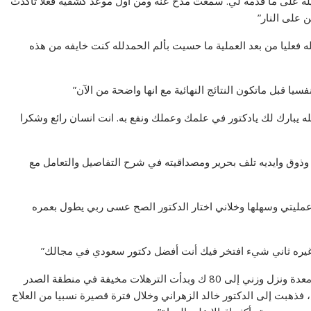
قليلة على ما قدمه لي. سمعت مدح عنه ومن أول موعد كشفية فعلا تأكدت
 على النار”
ه فعليا من بعد العملية ما حسيت بألم الحمدلله كنت خايفه من هذه
فسيا قبل ماتكون النتائج النهائية مع انها واضحة من الآن”
لله يبارك لك يادكتور في علمك وعملك ونفع به. انت انسان رائع وشكرا
 وذوق وايديه تلف بحرير ومصداقيته في شرح التفاصيل والتعامل مع
ي عمليتي وسهلها وخلاني اختار الدكتور الصح عسى ربي يطول بعمره
ن غيره ثاني شيء افتخر فيك أنت أفضل دكتور سعودي في مجالك”
-“كان وزني يزيد على الـ 120 كيلو ولجأت إلى عملية تكميم معدة ونزل وزني إلى 80 ك وبدأت الترهلات مخيفة في منطقة الصدر
فذهبت إلى الدكتور خالد الزهراني وخلال فترة قصيرة نسبيا من العلاج