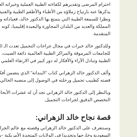
احترام المرضى وتقديرهم لكفاءته الطبية العملية وخبراته العا
يذكرها عنه بارتياح زملاؤه من الأطباء والأطقم الطبية والفني
ونظرا للسمعة الطيبة التي يتمتع بها الدكتور خالد، فعياداته
المملكة والعديد من البلدان المجاورة والبعيدة إقليميا، كو
المتقدمة.
للجامعات المرموقة والمراكز الطبية العالمية ذائعة الصيت،
الطبية وتبادل الآراء والأفكار له دور كبير في الارتقاء العلمي 
وألف الدكتور خالد الزهراني كتاب “البندانة” الذي يتضمن أف
قصته كطبيب تجميل ورحلته في الوصول إلى منصبه الحالي.
وبالنظر إلى الدكتور خالد الزهراني نجد أن له عشرات الأبحاث
التخصص الدقيق لجراحات التجميل.
قصة نجاح خالد الزهراني:
وسنتعرف على الدكتور خالد الزهراني وقصته مع عالم الجراح
السعودية وخارجها وتحديدا في الولايات المتحدة الأمريكية –ول