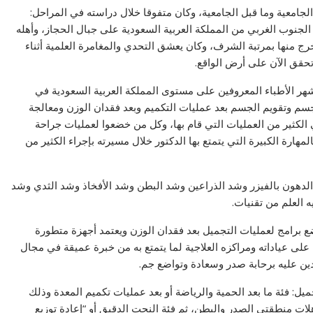
الجامعية وما قبل الجامعية، وكان متفوقا خلال دراسته في المراحل:
 الجنوب الغربي من المملكة العربية السعودية على جبال الحجاز، وأهله
رج منها بمرتبة الشرف، وكان يعشق التحدي والمغامرة العلمية أثناء
تحقق الآن على أرض الواقع.
أشهر الأطباء المعروفين على مستوى المملكة العربية السعودية في
م وتقويم الجسم بعد عمليات التكميم وبعد فقدان الوزن ومعالجة
لكثير من العمليات التي قام بها، وكل من خضعوا لعمليات جراحة
ارة الكبيرة التي يتمتع بها الدكتور خلال مسيرته بإجراء الكثير من
لدهون بالفيزر وشد الذراعين وشد البطن وشد الأفخاذ وشد الثدي وشد
 العلم من تقنيات.
وضع برامج لعمليات التجميل بعد فقدان الوزن ويعتمد أجهزة متطورة
على عياداته ومراكزه العلاجية لما يتمتع به من خبرة عميقة في مجال
ن عليه برحابة صدر وسعادة وتواضع جم.
يل: فئة ما بعد الحمية والرياضة أو بعد عمليات تكميم المعدة وذلك
هلات منطقتي الصدر والبطن، ثم فئة النحت الدقيق أو “إعادة توزيع