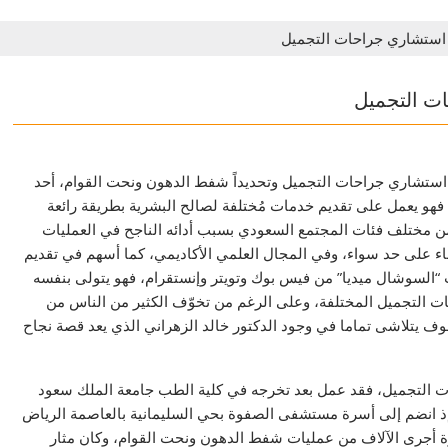
 استشاري جراحات التجميل
ات التجميل
تشاري جراحات التجميل وتحديداً شفط الدهون ونحت القوام، أحد
، فهو يعمل على تقديم خدمات مُختلفة لصالح البشرية بطريقة رائعة
من مختلف فئات المجتمع السعودي بسبب أدائه الناجح في العمليات
ساء على حد سواء، وفي المجال العلمي الأكاديمي، كما أسهم في تقديم
السوشال ميديا” من فيس بوك وتويتر وإنستقرام، فهو يتولى بنفسه
 التجميل المختلفة، وعلى الرغم من تخوّف الكثير من الناس من
لخوف يتلاشى تماما في وجود الدكتور خالد الزهراني الذي يعد قصة نجاح
 التجميل، فقد عمل بعد تخرجه في كلية الطب جامعة الملك سعود
ية الراقية، إذ انضم إلى أسرة مستشفى الصفوة بحي السليمانية بالعاصمة الرياض
رة أجرى الآلاف من عمليات شفط الدهون ونحت القوام، وكان مثار