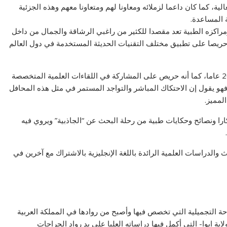
لية، كما كان داعما لزملائه ومعاونا لهم ومتعاونا معهم وهذه الجزئية
ة المساعدة.
 ومراكزه الطبية تعد مقصدا للكثير من راغبي الرشاقة والجمال من داخل
نه حريصا على تطبيق مختلف التقنيات الحديثة المستخدمة في دول العالم
وللدكتور خالد خبرات في مجال جراحات التجميل تعدت الـ 20 عاما، كما أنه حريص على المشاركة في اللقاءات العلمية المتخصصة
 فهو يقول إن الاحتكاك المباشر والتواجد المستمر في مثل هذه المحافل
المميز.
كارا ونصائح وحكايات طبية من رحلة البحث عن “الجاذبية” ويروي فيه
 والدراسات العلمية الرائدة باللغة الإنجليزية بالاشتراك مع آخرين في
ة التجميلية التي تخصص فيها وأصبح من روادها في المملكة العربية
اية ايوا- التي أكمل فيها دراساته العليا على يد رواد الجراحات