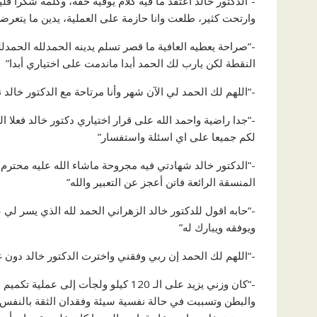
-“الدكتور خالد اعتقد ما فيه كلام يوفيه حقه، وكلمة شكرا 
وارتحت كثير، طلعت وانا حازمة على العملية، يدين ما يتعرضن
-“صراحة يعطيه العافية ما قصر تسلم يدينه الحمدلله الحمدلل
النقطة لكن يارب لك الحمد أبدا ماندمت على اختياري أبدا”
-“اللهم لك الحمد لي الآن شهر وأنا مرتاحة مع الدكتور خالد ن
-“جدا راضية واحمد الله على قرار اختياري دكتور خالد فعلا ا
لكم جميعا على اي اسئلة واستفسار”
-“الدكتور خالد شهادتي فيه مجروحة ماشاء الله عليه محترم
المنسقة الرائعة فاتن أعجز عن التعبير والله”
-“حابه اقول للدكتور خالد الزهراني الحمد لله الذي يسر ل
ويوفقه ويبارك له”
-“اللهم لك الحمد إن ربي وفقني واخترت الدكتور خالد دو
والبطن وتسببت في حالة نفسية سيئة وفقدان الثقة بالنفس، 