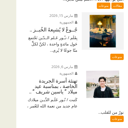
مقالات
منوعات
مارس 15, 2026
الجمهورية
جُــوعٌ لا يُشبِعهُ الخُبــز ..
بِقَلَم / نـُـور عَـلم الــدّين نَجْتمع
حَول مائدةٍ واحدة ، لكنَّ لكلٍّ
منّا جوعًا لا يُرى...
منوعات
مارس 6, 2026
الجمهورية
تهنئة أسرة الجريدة
الخاصة ، بمناسبة عيد
ميلاد ” ياسين شريف ” ..
كَتبت / نُـور عَلَـم الدِّيـن ميلادك
عام جديد من نعمة الله للعُمر ،
نورٌ من للقلب...
منوعات