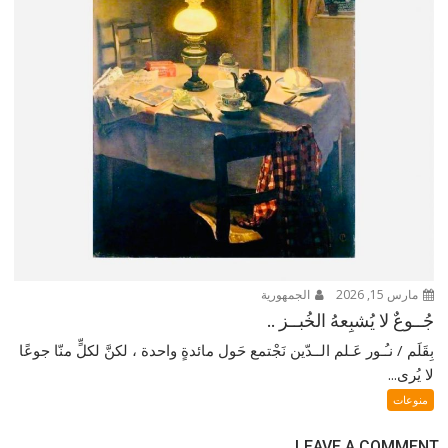
مارس 15, 2026
الجمهورية
جُــوعٌ لا يُشبِعهُ الخُبــز ..
بِقَلَم / نـُـور عَـلم الــدّين نَجْتمع حَول مائدةٍ واحدة ، لكنَّ لكلٍّ منّا جوعًا
لا يُرى...
منوعات
LEAVE A COMMENT