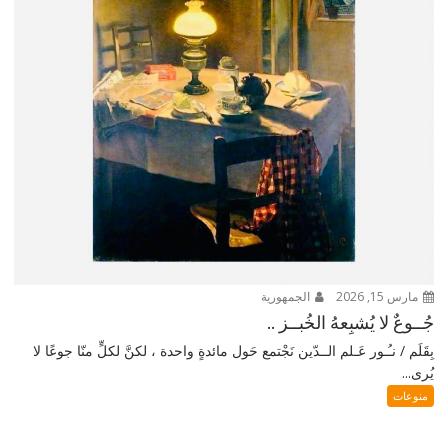
مارس 15, 2026
الجمهورية
جُــوعٌ لا يُشبِعهُ الخُبــز ..
بِقَلَم / نـُـور عَـلم الــدّين نَجْتمع حَول مائدةٍ واحدة ، لكنَّ لكلٍّ منّا جوعًا لا
يُرى...
منوعات