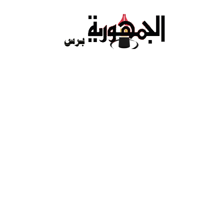
Ski
t
conten