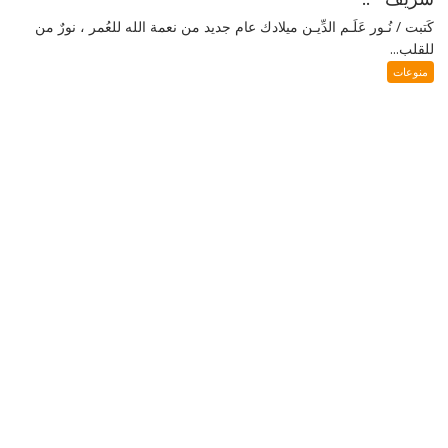
كَتبت / نُـور عَلَـم الدِّيـن ميلادك عام جديد من نعمة الله للعُمر ، نورٌ من
للقلب...
منوعات