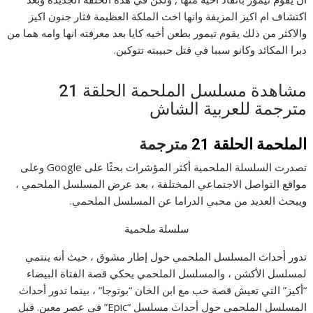
اكتشاف ام اكيز المزيفة وانها اخت الملكة العظيمة فثار جنون اكيز
والاكثر من ذلك يقوم تيمور بطعن أخيه كايا بعد معرفته انها وامه هما من
دبرا المكائد وكانو سببا في قتل حبيبته تتوكين.
مشاهدة مسلسل الملحمة الحلقة 21
مترجمة للعربية الشاش
الملحمة الحلقة 21
مترجمة
تصدرت السلسلة الملحمية أكثر المؤشرات بحثًا على Google وعلى
مواقع التواصل الاجتماعي المختلفة ، بعد عرض المسلسل الملحمي ،
ويبحث العديد من محبي الدراما عن المسلسل الملحمي.
سلسلة ملحمية
تدور أحداث المسلسل الملحمي حول إطار مشوق ، حيث أنه ينتمي
لمسلسل الأكشن ، والمسلسل الملحمي يحكي قصة الفتاة البيضاء
“أكيز” التي تعيش قصة حب مع ابن الخان “بوتوجا” ، بينما تدور أحداث
المسلسل الملحمي حول أحداث مسلسل “Epic” في عصر معين. قبل