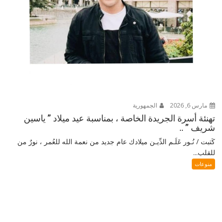
مارس 6, 2026
الجمهورية
تهنئة أسرة الجريدة الخاصة ، بمناسبة عيد ميلاد ” ياسين
شريف ” ..
كَتبت / نُـور عَلَـم الدِّيـن ميلادك عام جديد من نعمة الله للعُمر ، نورٌ من
للقلب...
منوعات