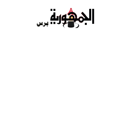
Ski
t
conten