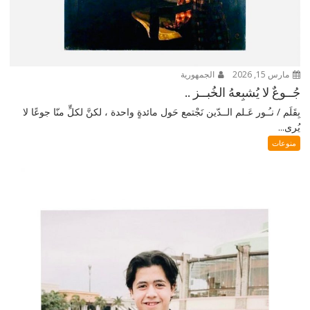
مارس 15, 2026
الجمهورية
جُــوعٌ لا يُشبِعهُ الخُبــز ..
بِقَلَم / نـُـور عَـلم الــدّين نَجْتمع حَول مائدةٍ واحدة ، لكنَّ لكلٍّ منّا جوعًا لا
يُرى...
منوعات