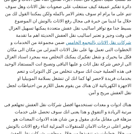
دائرة تفكير عميقة كيف ستتغلب على صعوبات نقل الاثاث وهل سوف
تتم على ما يرام ام سوف يتعثر الامر باكمله ولكن يمكننا القول لك من
خلال ما لدينا من خبرة فى مجال رفع الاثاث بالونش ان الموضوع
بسيط جدا مع توافر اساليب نقل عفش متعددة يمكنها تسهيل العزال
فى وقت وجيز و تعتبر اساليب نقل العفش الحديثة اهم ما تقدمة
شركات نقل الاثاث بالتجمع الخامس
ضمن مجموعة من الخدمات و
الخطوات التى تعمل بها على نقل الاثاث المنزلى من مكان الى مكان
فكل ما يحيرك و شغل تفكيرك يمكنك التخلص منه بمجرد اسناد العزال
الى ارخص شركة نقل اثاث و عليها الباقى وتصبح انت المستفاد الوحيد
فى هذه العملية حيث انك سوف تتخلص من كل التوترات و تنعم
بخدمات فريدة لاحصر لها كما انك لن تنشغل بسلامة الموبيليا او
الاجهزة الكهربائية لان هناك من يقوم بعمل اللازم من احتياطات لجعل
نقل العفش مريح و آمن.
هناك ادوات و معدات تستخدمها افضل شركات نقل العفش تجهلعم فى
مرتبة الريادة و التفوق و هذا يعنى انك سوف تحصل على خدمات
مزهلة فى مقابل مادى مقول و من شان هذه الادوات المعدات هو
توفير اعلى درجات الامان للمنقولات المنزلية اثناء رفع الاثاث بالونش
من خلال خطوات يتم تنفيذها من خلال موظفين شركات نقل العفش