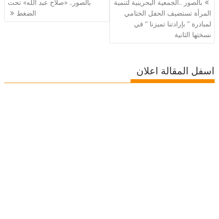
بالصور ..الجمعية البحرينية لتنمية
بالصور.. «صلاح عبد الله» تحت
المقالات
المرأة تستضيف الحفل الختامي
الضغط
لمبادرة ” بإرادتنا تميزنا ” في
نسختها الثانية
اسفل المقالة اعلان