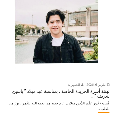
مارس 6, 2026
الجمهورية
تهنئة أسرة الجريدة الخاصة ، بمناسبة عيد ميلاد ” ياسين
شريف ” ..
كَتبت / نُـور عَلَـم الدِّيـن ميلادك عام جديد من نعمة الله للعُمر ، نورٌ من
للقلب...