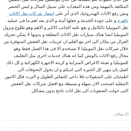
المكلفة بالمهمة ومن هذه المعدات على سبيل المثال و ليس الحصر
ونش رفع الاثاث الهيدروليك الذى أثر على
اسعار شركات نقل الاثاث
بالهرم
و على جودة الخدمة و جعلها آمنة و الذى يعد اهم ما فى عمليه
نقل الموبيليا بالكامل و يقع عليه الجانب الاكبر و الاهم وهو طلوع ونزول
الموبيليا ايضا هناك سيارات نقل الاثاث المغلقة و بدونها لا يمكن تحريك
العزال من مكان الى اخر مع العلم ان عربيات نقل العفش المتوفرة من
خلال شركات نقل الموبيليا لا تستخدم الا فى هذا العمل فقط وهو
مجال رفع الاثاث بالونش كما انه هناك خدمات اخرى مثل التغليف
للموبيليا و تعبئة الاغراض المنزلية و كرتنة الاجهزة الكهرائية و كل ذلك
كفيل بان ينهى كل الحيرة التى لديكم و ان يحول التخوفات الى
اطمئنان على المنقولات فلا داعى للتفكير الطويل و التردد فكل الامور
التنقلية اصبحت الان سهلة و بسيطة مع افضل شركات نقل العفش
التى حولت الصعوبات الى نقل اثاث ناجح بدون مشاكل.
مقالات
تصفّح