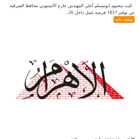
كتب-محمود ابومسلم أعلن المهندس حازم الأشموني محافظ الشرقية
عن توفير 1837 فرصه عمل داخل 20...
وظائف خالية