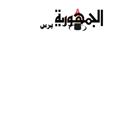
Ski
t
conten