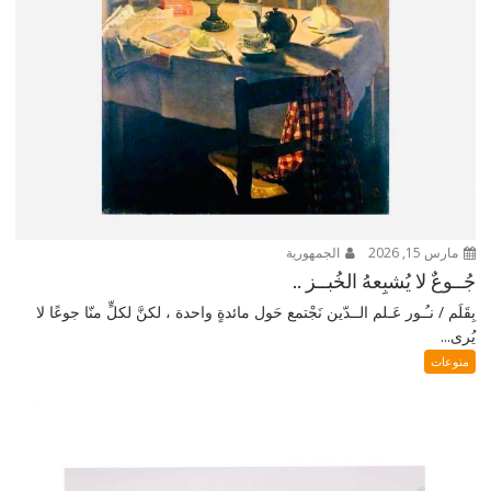
مارس 15, 2026
الجمهورية
جُــوعٌ لا يُشبِعهُ الخُبــز ..
بِقَلَم / نـُـور عَـلم الــدّين نَجْتمع حَول مائدةٍ واحدة ، لكنَّ لكلٍّ منّا جوعًا لا
يُرى...
منوعات