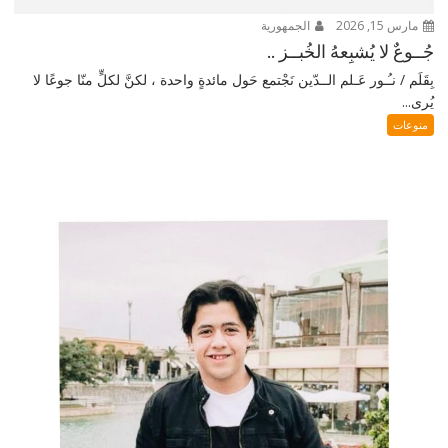
مارس 15, 2026
الجمهورية
جُــوعٌ لا يُشبِعهُ الخُبــز ..
بِقَلَم / نـُـور عَـلم الــدّين نَجْتمع حَول مائدةٍ واحدة ، لكنَّ لكلٍّ منّا جوعًا لا
يُرى...
منوعات