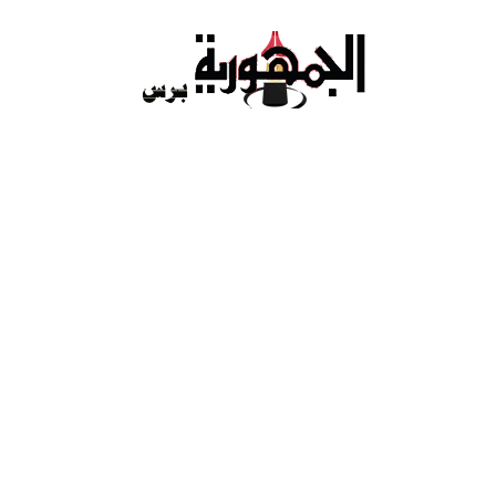
Ski
t
conten