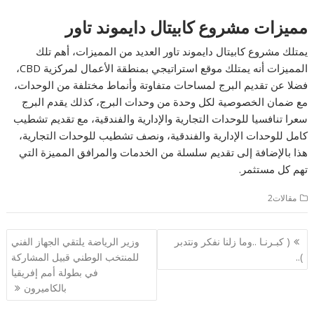
مميزات مشروع كابيتال دايموند تاور
يمتلك مشروع كابيتال دايموند تاور العديد من المميزات، أهم تلك
المميزات أنه يمتلك موقع استراتيجي بمنطقة الأعمال لمركزية CBD،
فضلا عن تقديم البرج لمساحات متفاوتة وأنماط مختلفة من الوحدات،
مع ضمان الخصوصية لكل وحدة من وحدات البرج، كذلك يقدم البرج
سعرا تنافسيا للوحدات التجارية والإدارية والفندقية، مع تقديم تشطيب
كامل للوحدات الإدارية والفندقية، ونصف تشطيب للوحدات التجارية،
هذا بالإضافة إلى تقديم سلسلة من الخدمات والمرافق المميزة التي
تهم كل مستثمر.
مقالات2
تصفّح
( كبـرنـا ..وما زلنا نفكر ونتدبر
وزير الرياضة يلتقي الجهاز الفني
المقالات
)..
للمنتخب الوطني قبيل المشاركة
في بطولة أمم إفريقيا
بالكاميرون