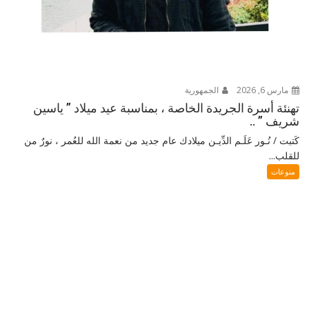
مارس 6, 2026
الجمهورية
تهنئة أسرة الجريدة الخاصة ، بمناسبة عيد ميلاد ” ياسين
شريف ” ..
كَتبت / نُـور عَلَـم الدِّيـن ميلادك عام جديد من نعمة الله للعُمر ، نورٌ من
للقلب...
منوعات