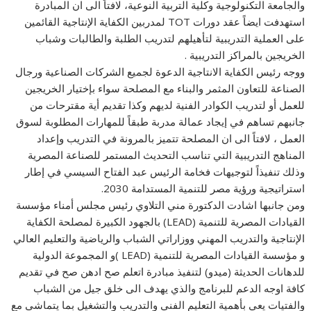
والجامعة التكنولوجية وكلية التربية النوعية، لافتاً الى ان المبادرة
استهدفت ايضاً عقد دورات TOT لمدربين الكفاية الإنتاجية القائمين
على العملية التدريبية لتأهيلهم لتدريب الطلبة والطالبات وشباب
الخريجين بالمراكز التدريبية .
ووجه رئيس الكفاية الانتاجية الدعوة لجميع الشركات الصناعية ورجال
الصناعة للتعاون المثمر والبناء مع المصلحة سواء بإختيار الخريجين
للعمل أو لتدريب الكوادر الفنية لديهم وكذا تقديم أية مقترحات من
جانبهم تساهم في إيجاد عمالة مدربة طبقاً للمهارات المطلوبة لسوق
العمل ، لافتاً الى ان المصلحة تتميز بالمرونة في التدريب وإعداد
المناهج التدريبية التي تناسب التحديث المستمر للصناعة المصرية
وذلك تنفيذاً لتوجيهات فخامة الرئيس عبد الفتاح السيسي في إطار
استراتيجية ورؤية مصر للتنمية المستدامة 2030.
ومن جانبها اشادت الدكتورة مني التلاوي رئيس مجلس أمناء مؤسسة
القيادات المصرية للتنمية (LEAD) بالجهود الكبيرة لمصلحة الكفاية
الإنتاجية والتدريب المهني ووزاراتي الشباب والرياضية والتعليم العالي
و مؤسسة القيادات المصرية للتنمية (LEAD )و المجموعة الدولية
للدهانات الحديثة (ميدو) لتنفيذ مبادرة اتعلم صح ادهن صح في تقديم
كافة اوجه الدعم للبرنامج والذي يهدف الى خلق جيل من الشباب
والفتيات يعي بأهمية التعليم الفني والتدريب والتشغيل بما يتماشى مع