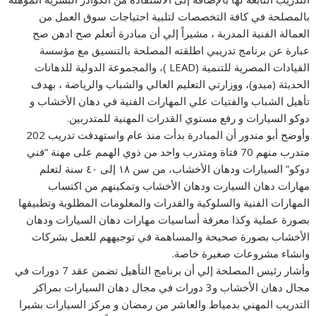
بالمصلحة في كافة التخصصات لتلبية احتياجات سوق العمل من
العمالة الفنية المدربة ، مشيراً إلي أن مبادرة أتعلم صح ادهن صح
عبارة عن برنامج تدريبي اطلقته المصلحة بالتنسيق مع مؤسسة
القيادات المصرية للتنمية (LEAD )، والمجموعة الدولية للدهانات
الحديثة (ميدو)، ووزارتي التعليم العالي والشباب والرياضة ، بهدف
تأهيل الشباب والفتيات علي المهارات الفنية في دهان الأخشاب و
دوكو السيارات و رفع مستوي القدرات المهنية للمتدربين.
وأوضح أبو مندور أن المبادرة بدأت منذ عام واستهدفت تدريب 202
متدرب منهم 70 فتاة ومتدرب واحد من ذوي الهمم على مهنة “فني
دوكو” السيارات ودهان الأخشاب، من سن ١٨ إلى ٤٠ سنة لتعلم
مهارات دهان السيارت ودهان الأخشاب وتمكينهم من اكتساب
المهارات الفنية والسلوكية والقدرات والمعلومات المطلوبة وتطبيقها
بصورة عملية وكذا معرفة أساسيات مهارات دهان السيارات ودهان
الأخشاب بصورة صحيحة والمساهمة في توجيههم للعمل بشركات
وانشاء مشروعات صغيرة خاصة.
وأشار رئيس المصلحة إلي أن برنامج التأهيل تضمن عقد 7 دورات في
مجال دهان الأخشاب و3 دورات في مجال دهان السيارات بمراكز
التدريب المهني بدمياط والعاشر من رمضان و مركز السيارات بشبرا