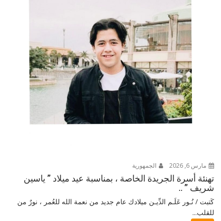
مارس 6, 2026
الجمهورية
تهنئة أسرة الجريدة الخاصة ، بمناسبة عيد ميلاد ” ياسين
شريف ” ..
كَتبت / نُـور عَلَـم الدِّيـن ميلادك عام جديد من نعمة الله للعُمر ، نورٌ من
للقلب...