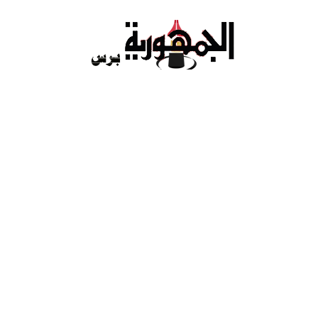
Ski
t
conten