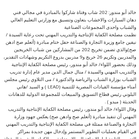
خالد أبو مندور: 202 شاب وفتاة شاركوا بالمبادرة في مجالي فني
دهان السيارات والاخشاب بتعاون وتنسيق مع وزارتي التعليم العالي
والشباب واحدى المجموعات الصناعية
نظمت مصلحة الكفاية الإنتاجية والتدريب المهني تحت رعاية السيدة /
نيفين جامع وزيرة التجارة والصناعة حفل ختام مبادرة (أتعلم صح ادهن
صح)والذي تضمن تخريج 202 من المشاركين من شباب الخريجين
والمدربين وتكريم 26 خريج و9 مدربين بدروع التكريم وشهادات التقدير،
وذلك بحضور اللواء/ خالد أبو مندور، رئيس مصلحة الكفاية الإنتاجية
والتدريب المهني والسيدة / منال جمال الدين مدير عام إدارة تدريب
الشباب بوزارة الشباب والرياضة والدكتورة / مى التلاوي رئيس مجلس
أمناء مؤسسة القيادات المصرية للتنمية (LEAD ) و السيد /هاني
البلوني رئيس قطاع التسويق والمبيعات للمجموعة الدولية للدهانات
الحديثة ( ميدو ) .
وقال اللواء/ خالد أبو مندور، رئيس مصلحة الكفاية الإنتاجية والتدريب
المهني أن تنفيذ مبادرة (أتعلم صح وادهن صح) يعكس جهود وزارة
التجارة والصناعة ممثلة في مصلحة الكفاية الإنتاجية والتدريب المهني
في القيام بعمليات التطوير المستمر وإدخال مهن جديدة بمراكز
التدريب التابعة لها بالإضافة إلى الاستفادة من الكوادر البشرية المؤهلة