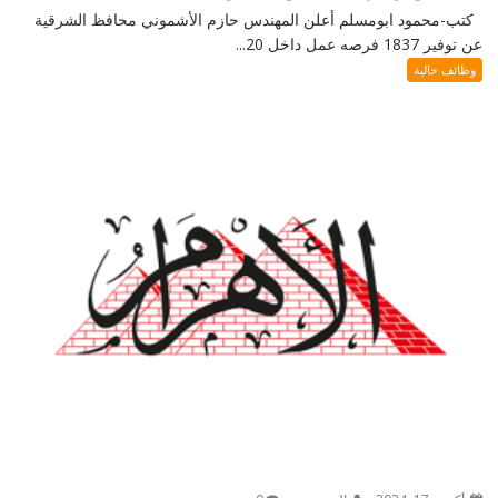
كتب-محمود ابومسلم أعلن المهندس حازم الأشموني محافظ الشرقية
عن توفير 1837 فرصه عمل داخل 20...
وظائف خالية