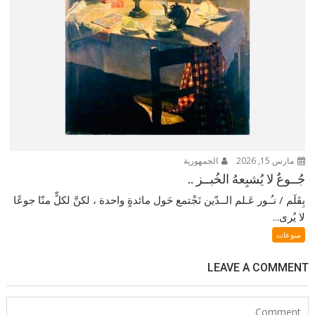
مارس 15, 2026
الجمهورية
جُــوعٌ لا يُشبِعهُ الخُبــز ..
بِقَلَم / نـُـور عَـلم الــدّين نَجْتمع حَول مائدةٍ واحدة ، لكنَّ لكلٍّ منّا جوعًا
لا يُرى...
منوعات
LEAVE A COMMENT