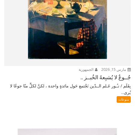
مارس 15, 2026
الجمهورية
جُــوعٌ لا يُشبِعهُ الخُبــز ..
بِقَلَم / نـُـور عَـلم الــدّين نَجْتمع حَول مائدةٍ واحدة ، لكنَّ لكلٍّ منّا جوعًا لا
يُرى...
منوعات