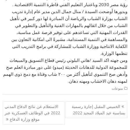
رؤية مصر 2030 وباعتبار التعليم الفني قاطرة التنمية الاقتصادية .
وبدورها أوضحت السيدة / منال جمال الدين مدير عام إدارة تدريب
الشباب بوزارة الشباب والرياضة أن المبادرة لها دور كبير في تأهيل
الشباب من خلال اثقالهم بالمهارات الفنية والتأهيل والتطوير في
القدرات المهنية التي تساعدهم على توفير فرصة عمل مناسبة،
والمساهمة في التنمية المستدامة، مشيرةً الى امكانية التعاون بين
الكفاية الانتاجية ووزارة الشباب للمشاركة في برامج التدريب التى
تنظمها الوزارة.
ومن جهته اكد السيد /هاني البلوني رئيس قطاع التسويق والمبيعات
للمجموعة الدولية للدهانات الحديثة (ميدو) على دور مبادرة اتعلم صح
وأدهن صح التنموي لتأهيل أكثر من ٢۰۰ شاب وفتاة مع دمج ذوی الهمم
لمهنه دهان الاخشاب ومهنه دهان.
منوعات
تصفّح
الخميس المقبل إجازة رسمية
الاستعلام عن نتائج الدفاع المدني
المقالات
بمناسبة عيد الميلاد المجيد 2022
2022 في الوظائف العسكرية عبر
موقع وزارة الدفاع