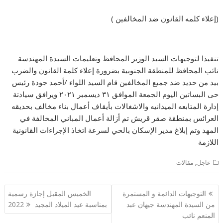
(إعلاء كلمه القانون ضد المخالفين )
تنفيذا لتوجيهات السيد الوزير المحافظ وتعليمات السيدة المهندسة
نائب المحافظ للمنطقة الجنوبية بضرورة إعلاء كلمة القانون والضرب
بيد من حديد ضد جميع المخالفين قام السيد اللواء /أحمد جودة رئيس
حى البساتين اليوم الجمعة الموافق ٣١ ديسمبر ٢٠٢١ ويرافق سيادتة
إدارة المتابعه الميدانيه والاشغالات بأيقاف أعمال بناء مخالف بحديقه
العرائس بمنطقة صقر قريش تم أزالة أعمال المباني المخالفة في
المهد وتم إبلاغ مدير الإسكان بالحي لسرعة اتخاذ الإجراءات القانونية
اللازمة
,
عاجل
مقالات
تصفّح
التوجيهات الدائمة و المستمرة
الخميس المقبل إجازة رسمية
المقالات
من السيدة المهندسة جيهان عبد
بمناسبة عيد الميلاد المجيد 2022
المنعم نائب