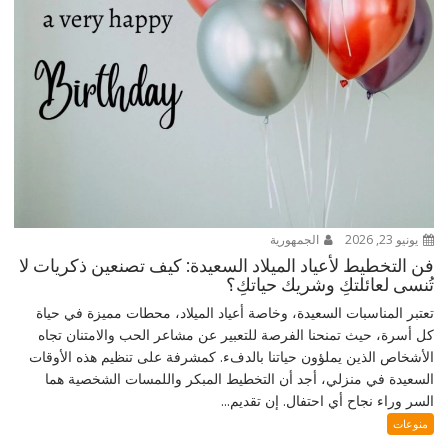
يونيو 23, 2026
الجمهورية
فن التخطيط لأعياد الميلاد السعيدة: كيف تصنعين ذكريات لا
تُنسى لعائلتكِ وشريك حياتكِ؟
تعتبر المناسبات السعيدة، وخاصة أعياد الميلاد، محطات مميزة في حياة
كل أسرة، حيث تمنحنا الفرصة للتعبير عن مشاعر الحب والامتنان تجاه
الأشخاص الذين يملؤون حياتنا بالدفء. كمشرفة على تنظيم هذه الأوقات
السعيدة في منزلي، أجد أن التخطيط المبكر واللمسات الشخصية هما
السر وراء نجاح أي احتفال. إن تقديم...
منوعات