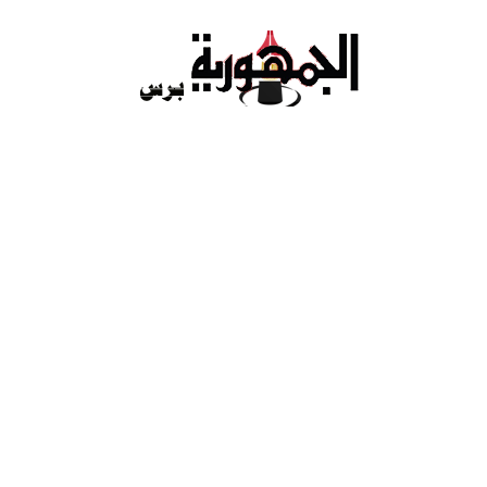
Ski
t
conten