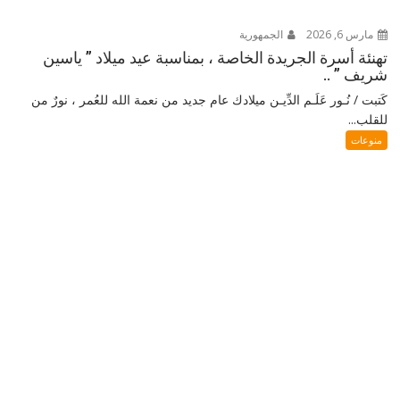
مارس 6, 2026
الجمهورية
تهنئة أسرة الجريدة الخاصة ، بمناسبة عيد ميلاد ” ياسين
شريف ” ..
كَتبت / نُـور عَلَـم الدِّيـن ميلادك عام جديد من نعمة الله للعُمر ، نورٌ من
للقلب...
منوعات