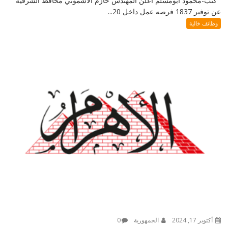
كتب-محمود ابومسلم أعلن المهندس حازم الأشموني محافظ الشرقية
عن توفير 1837 فرصه عمل داخل 20...
وظائف خالية
أكتوبر 17, 2024
الجمهورية
0