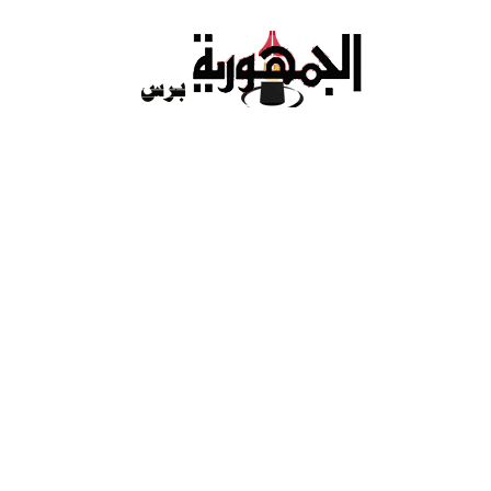
Ski
t
conten