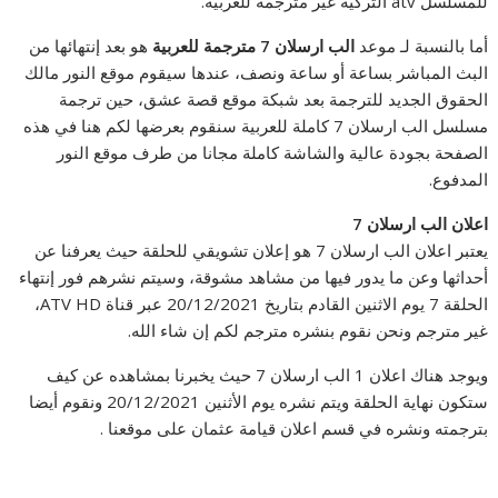
للمسلسل atv التركية غير مترجمة للعربية.
أما بالنسبة لـ موعد
الب ارسلان 7 مترجمة للعربية
هو بعد إنتهائها من
البث المباشر بساعة أو ساعة ونصف، عندها سيقوم موقع النور مالك
الحقوق الجديد للترجمة بعد شبكة موقع قصة عشق، حين ترجمة
مسلسل الب ارسلان 7 كاملة للعربية سنقوم بعرضها لكم هنا في هذه
الصفحة بجودة عالية والشاشة كاملة مجانا من طرف موقع النور
المدفوع.
اعلان الب ارسلان 7
يعتبر اعلان الب ارسلان 7 هو إعلان تشويقي للحلقة حيث يعرفنا عن
أحداثها وعن ما يدور فيها من مشاهد مشوقة، وسيتم نشرهم فور إنتهاء
الحلقة 7 يوم الاثنين القادم بتاريخ 20/12/2021 عبر قناة ATV HD،
غير مترجم ونحن نقوم بنشره مترجم لكم إن شاء الله.
ويوجد هناك اعلان 1 الب ارسلان 7 حيث يخبرنا بمشاهده عن كيف
ستكون نهاية الحلقة ويتم نشره يوم الأثنين 20/12/2021 ونقوم أيضا
بترجمته ونشره في قسم اعلان قيامة عثمان على موقعنا .