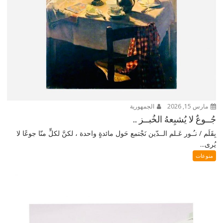
مارس 15, 2026
الجمهورية
جُــوعٌ لا يُشبِعهُ الخُبــز ..
بِقَلَم / نـُـور عَـلم الــدّين نَجْتمع حَول مائدةٍ واحدة ، لكنَّ لكلٍّ منّا جوعًا لا
يُرى...
منوعات