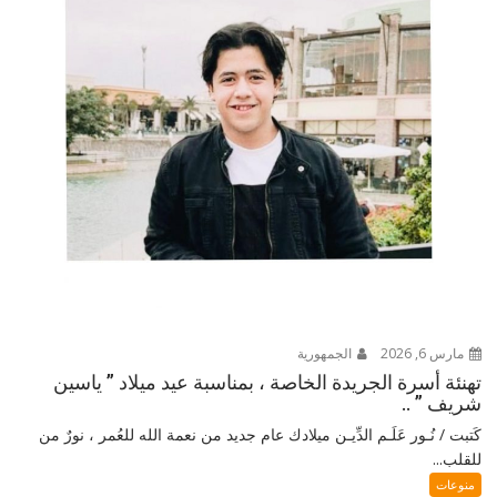
مارس 6, 2026
الجمهورية
تهنئة أسرة الجريدة الخاصة ، بمناسبة عيد ميلاد ” ياسين
شريف ” ..
كَتبت / نُـور عَلَـم الدِّيـن ميلادك عام جديد من نعمة الله للعُمر ، نورٌ من
للقلب...
منوعات