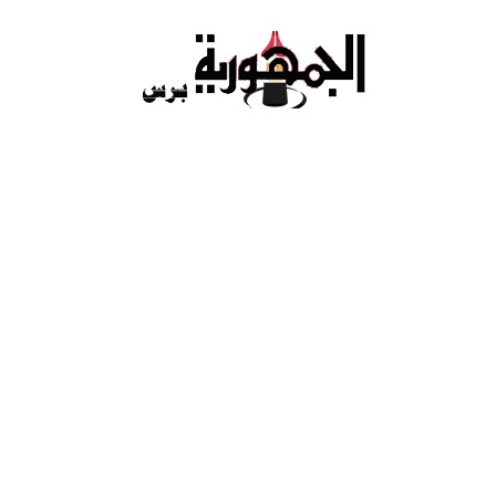
Ski
t
conten