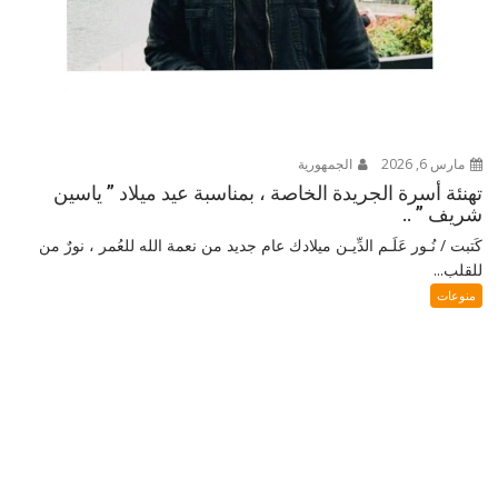
مارس 6, 2026
الجمهورية
تهنئة أسرة الجريدة الخاصة ، بمناسبة عيد ميلاد ” ياسين
شريف ” ..
كَتبت / نُـور عَلَـم الدِّيـن ميلادك عام جديد من نعمة الله للعُمر ، نورٌ من
للقلب...
منوعات