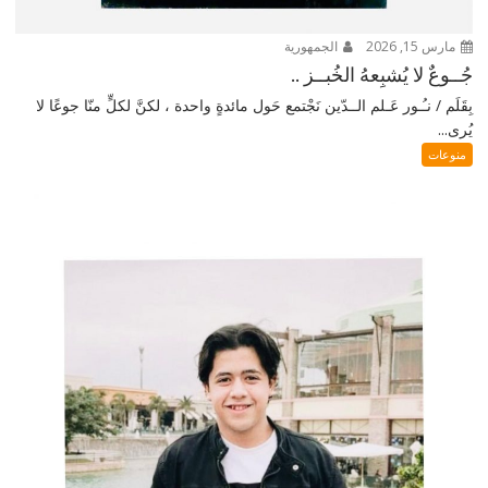
مارس 15, 2026
الجمهورية
جُــوعٌ لا يُشبِعهُ الخُبــز ..
بِقَلَم / نـُـور عَـلم الــدّين نَجْتمع حَول مائدةٍ واحدة ، لكنَّ لكلٍّ منّا جوعًا لا
يُرى...
منوعات