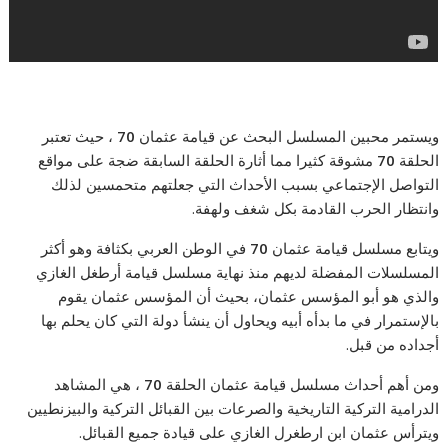
ويستمر محبين المسلسل البحث عن قيامة عثمان
70
، حيث تعتبر
الحلقة
70
مشوقة كثيرا مما أثارة الحلقة السابقة ضجة على مواقع
التواصل الإجتماعي بسبب الأحداث التي جعلتهم متحمسين لذلك
وانتظار الحرب القادمة بكل شغف ولهفة.
ويتابع مسلسل قيامة عثمان
70
في الوطن العربي بكثافة وهو أكثر
المسلسلات المفضلة لديهم منذ نهاية مسلسل قيامة أرطغل الغازي
والذي هو أبو المؤسس عثمان، بحيث أن المؤسس عثمان يقوم
بالإستمرار في ما بدأه أبيه ويحاول أن ينشأ دولة التي كان يحلم بها
أجداده من قبل.
ومن أهم أحداث مسلسل قيامة عثمان الحلقة
70
، هي المشاهد
الدرامية التركية التاريخية والصرعات بين القبائل التركية والبيزنطيين
ويترأس عثمان ابن ارطغرل الغازي على قيادة جميع القبائل.