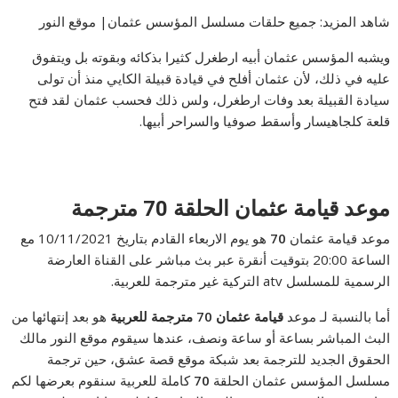
شاهد المزيد: جميع حلقات مسلسل المؤسس عثمان| موقع النور
ويشبه المؤسس عثمان أبيه ارطغرل كثيرا بذكائه وبقوته بل ويتفوق
عليه في ذلك، لأن عثمان أفلح في قيادة قبيلة الكايي منذ أن تولى
سيادة القبيلة بعد وفات ارطغرل، ولس ذلك فحسب عثمان لقد فتح
قلعة كلجاهيسار وأسقط صوفيا والسراحر أبيها.
موعد قيامة عثمان الحلقة 70 مترجمة
موعد قيامة عثمان
70
هو يوم الاربعاء القادم بتاريخ 10/11/2021 مع
الساعة 20:00 بتوقيت أنقرة عبر بث مباشر على القناة العارضة
الرسمية للمسلسل atv التركية غير مترجمة للعربية.
أما بالنسبة لـ موعد
قيامة عثمان 70 مترجمة للعربية
هو بعد إنتهائها من
البث المباشر بساعة أو ساعة ونصف، عندها سيقوم موقع النور مالك
الحقوق الجديد للترجمة بعد شبكة موقع قصة عشق، حين ترجمة
مسلسل المؤسس عثمان الحلقة
70
كاملة للعربية سنقوم بعرضها لكم