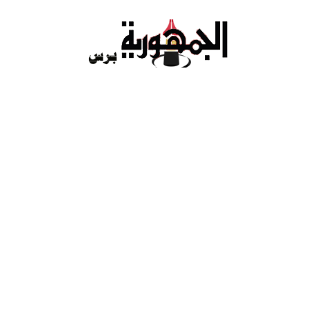
Ski
t
conten