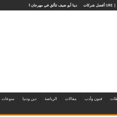
بر المطورين العقاريين وأبرز المشروعات
دينا أبو ضيف تتألق في مهرجان الص
ات
فنون وأدب
مقالات
الرياضة
دين ودنيا
منوعات