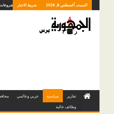
Skip
سعر عملية الانزلاق الغضروفي بالمنظار؟ ولماذا يختلف من مريض لآخر؟
أفضل شركات التطوير العقاري في مصر من URE | أك
السبت, أغسطس 8, 2026
شريط الاخبار
to
content
تقارير
سياسية
عربي وعالمي
محافظ
وظائف خالية