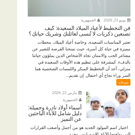
يونيو 23, 2026
الجمهورية
فن التخطيط لأعياد الميلاد السعيدة: كيف
تصنعين ذكريات لا تُنسى لعائلتكِ وشريك حياتكِ؟
تعتبر المناسبات السعيدة، وخاصة أعياد الميلاد، محطات
مميزة في حياة كل أسرة، حيث تمنحنا الفرصة للتعبير عن
مشاعر الحب والامتنان تجاه الأشخاص الذين يملؤون حياتنا
بالدفء. كمشرفة على تنظيم هذه الأوقات السعيدة في
منزلي، أجد أن التخطيط المبكر واللمسات الشخصية هما
السر وراء نجاح أي احتفال. إن تقديم...
منوعات
مارس 22, 2026
الجمهورية
أسماء أولاد نادرة وجميلة:
دليل شامل للآباء الباحثين
عن التميز
اختيار اسم المولود الجديد هو من أجمل وأصعب القرارات
التي يواجهها الآباء. الاسم ليس مجرد...