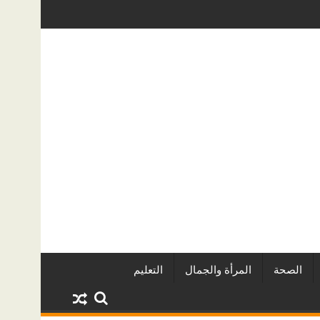
خرة الدولي للفاشون.. وتُتوَّج بلقب أفضل مصممة أزياء لعام 2026
كيف تحمي منزلك من تسربات المياه الخف
الصحة
المرأة والجمال
التعليم