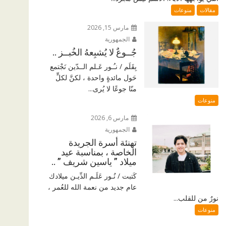
مقالات
منوعات
مارس 15, 2026
الجمهورية
جُــوعٌ لا يُشبِعهُ الخُبــز ..
بِقَلَم / نـُـور عَـلم الــدّين نَجْتمع
حَول مائدةٍ واحدة ، لكنَّ لكلٍّ
منّا جوعًا لا يُرى...
منوعات
مارس 6, 2026
الجمهورية
تهنئة أسرة الجريدة
الخاصة ، بمناسبة عيد
ميلاد ” ياسين شريف ” ..
كَتبت / نُـور عَلَـم الدِّيـن ميلادك
عام جديد من نعمة الله للعُمر ،
نورٌ من للقلب...
منوعات