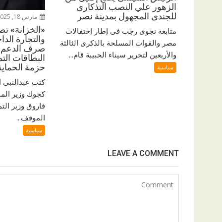
الزهور علي النصب التذكارى
للجندى المجهول بمدينة نصر
مارس 18, 2025
«الخزانة» تص
متابعة نجوى رجب فى إطار إحتفالات
مصر والقوات المسلحة بالذكرى الثالثة
صرف الدعم ا
والأربعين لتحرير سيناء الحبيبة قام...
البطاقات التم
حزمة الحماية 
سياسية
كتب عبدالنبى 
كجوك وزير الما
فاروق وزير التم
الموقف...
سياسية
LEAVE A COMMENT