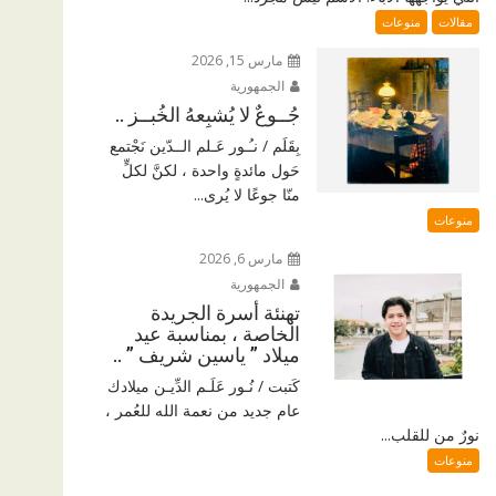
مقالات
منوعات
مارس 15, 2026
الجمهورية
جُــوعٌ لا يُشبِعهُ الخُبــز ..
بِقَلَم / نـُـور عَـلم الــدّين نَجْتمع
حَول مائدةٍ واحدة ، لكنَّ لكلٍّ
منّا جوعًا لا يُرى...
منوعات
مارس 6, 2026
الجمهورية
تهنئة أسرة الجريدة
الخاصة ، بمناسبة عيد
ميلاد ” ياسين شريف ” ..
كَتبت / نُـور عَلَـم الدِّيـن ميلادك
عام جديد من نعمة الله للعُمر ،
نورٌ من للقلب...
منوعات