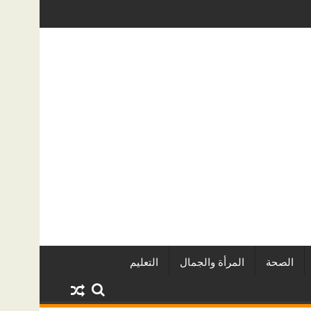
ر المطورين العقاريين وأبرز المشروعات
دينا أبو ضيف تتألق في مهرجان الص
الصحة
المرأة والجمال
التعليم