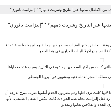
د من الاطفال بيديها عبر التاريخ وشربت دمهم؟ “ “إليزابيث باثوري”
ديها عبر التاريخ وشربت دمهم؟ “ “إليزابيث باثوري”
في وقتنا الحاضر يعتبر الفتيات محظوظين جدا..لانهم لم يولدوا سنة ١٦٠٢..
 والتي كانت من اكثر السفاحين وحشية في التاريخ بسبب عدد ضحاياها
 لأنها كانت تري اهلها وهم يضربون الخدم أمامها ضرب مبرح لدرجة أن
 رد فعل إليزابيث تجاه هذه الحوادث كانت عكس الطفل الطبيعي.. لأنها
 الخدم والفلاحين يعانوا ويتعذبوا