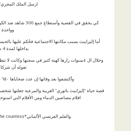
ارسل الملك المجري” matthias”رجل اسمه “yogry
وواحدة 
أما إليزابيث بسبب مكانتها الاجتماعية فحُكم عليها با
بداخلها لمدة 4 سنوات حتي توفت عام ١٦١٤
وخلال ال ٤سنوات زارها كهنة كثير في سجنها وكانت ل
تقوله أن شركاء
وأكتشفوا بعد وفاتها إن عدد ضحاياها ٦٥٠ ضحية من الفتيات الفقيرة و ٢٥ ضحية من طبقة النبلاء
قصة حياة “إليزابيث باثوري” الغريبة والمرعبة جعلتها شخ
افلام مصاصين الدماء ومن الأفلام التي استوحت قصة حيا
والفلم الفرنسي الألماني*the countess”الذي يقص قصة حياتها كاملة وتم عرضه سنة ٢٠٠٩