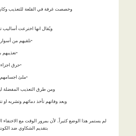
وخصصت غرفة في القلعة للتعذيب وكان 
ويُقال انها اخترعت أساليب ت
•تلقيهم من أسوار 
•تعذيبهم 
•حرق اجزاء 
•ملئ اجسامهم 
ومن طرق التعذيب المفضلة له
وبعد وفاتهم تأخذ دمائهم وتشربه او
لم يستمر هذا الوضع كثيراً.. لأن بمرور الوقت مع الاختفاء
بتقديم الشكاوي ضد الكونت