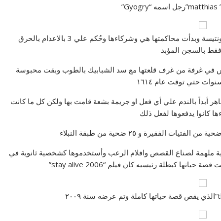
G”
كي يحقق في القضية وأستطاع جمع 300 شاهد ضد الكونتيسة وبدأت محاكمتها هي وشركاءها وحُكم علي 3 بالاعدام بالحرق
فقط بالسجن المؤبد
لحبس في غرفة من غرف قلعتها مع سد الشبابيك بالطوب وبقت محبوسة
ا تتظاهر أبداً بالندم علي أي فعل او جريمة بشعة قامت بها ولكن كل ما كانت
ها كانوا يدفعوها لفعل ذلك
صية ملهمة لصناع القصص وافلام الرعب وأستخدموها كشخصية ثانوية في
تها كبطلة رئيسيه كان فيلم “stay alive 2006”