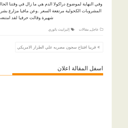
وفي النهاية لموضوع دراكولا الدم هي ما زال في وقتنا الح
المشروبات الكحولية مرتفعة السعر ..وعن مافيا مزارع بشري
شهيرة وقالت حرفيا لقد امتنعت ع
,
عاجل
مقالات
إليزابيث باثوري
تصفّح
قريبا افتتاح سجون مصريه علي الطراز الامريكي
المقالات
اسفل المقالة اعلان