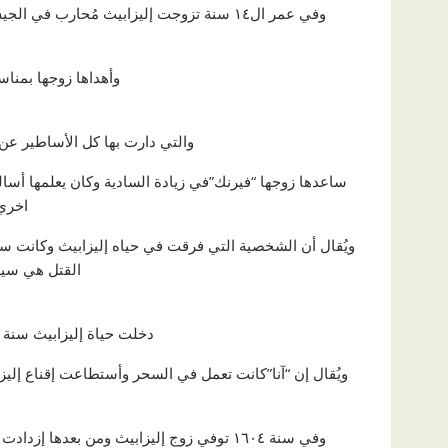
وفي عمر ال١٤ سنة تزوجت إليزابيث مُحارب في الجيش المجري يُدعي “ferenc nadasdy” في زفاف كبير استمر 3 أيام
وأهداها زوجها بمناس
والتي دارت بها كل الأساطير عن 
ساعدها زوجها “فيرنك”في زيادة السادية وكان يعلمها أسا
اخري
ويُقال أن الشخصية التي فرقت في حياه إليزابيث وكانت س
القتل هي سيدة تدعي”a
دخلت حياة إليزابيث سنة ١٦٠١ عندما انضمت للخدم في القصر
ويُقال إن “آنا”كانت تعمل في السحر وأستطاعت إقناع إليز
وفي سنة ١٦٠٤ توفي زوج إليزابيث ومن بعدها إزدادت الوحدة عند إليزابيث والتي بدأت تعوضها في زيادة جرائمها البشعة