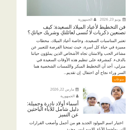
يونيو 23, 2026
الجمهورية
فن التخطيط لأعياد الميلاد السعيدة: كيف
تصنعين ذكريات لا تُنسى لعائلتكِ وشريك حياتكِ؟
تعتبر المناسبات السعيدة، وخاصة أعياد الميلاد، محطات
مميزة في حياة كل أسرة، حيث تمنحنا الفرصة للتعبير عن
مشاعر الحب والامتنان تجاه الأشخاص الذين يملؤون حياتنا
بالدفء. كمشرفة على تنظيم هذه الأوقات السعيدة في
منزلي، أجد أن التخطيط المبكر واللمسات الشخصية هما
السر وراء نجاح أي احتفال. إن تقديم...
منوعات
مارس 22, 2026
الجمهورية
أسماء أولاد نادرة وجميلة:
دليل شامل للآباء الباحثين
عن التميز
اختيار اسم المولود الجديد هو من أجمل وأصعب القرارات
التي يواجهها الآباء. الاسم ليس مجرد...