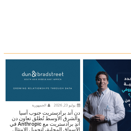
يوليو 23, 2026
الجمهورية
دن آند برادستريت جنوب آسيا
والشرق الأوسط تُطلق تعاون دن
آند برادستريت مع Anthropic في
الأسواق المحلية، لتحويل الامتثال