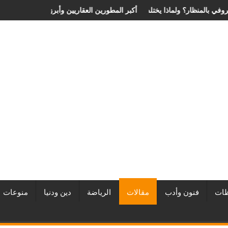
عر عملية الانزلاق الغضروفي بالمنظار؟ ولماذا يختلف من مريض لآخر؟
أفضل شركات التطوير العقاري في مصر من URE | أكب
ات
فنون وأدب
مقالات
الرياضة
دين ودنيا
منوعات