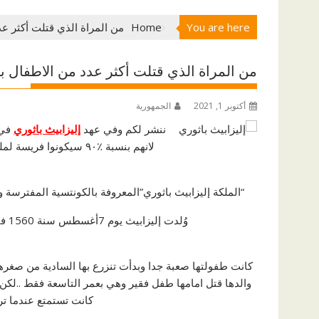
You are here
Home
من المراة الذي قتلت أكثر عد
من المراة الذي قتلت أكثر عدد من الاطفال بي
أكتوبر 1, 2021
الجمهورية
ننشر لكم وفي عهد
إليزابيث باثوري
لانهم بنسبة ٪٩٠ سيكونوا فريسة لملكة الدم او دراكولا البنات العذارى في هذا العصر
“الملكة إليزابيث باثوري”المعروفة بالكونتسية المفترسة
وُلدت إليزابيث يوم 7أغسطس سنة 1560 في مملكة المجر لعائلة غنية ومشهور في أوروبا الوسطي
كانت طفولتها صعبة جدا وبدأت تنزرع بها السادية من صغرها
والدها قتل امامها طفل فقير وهي بعمر التاسعة فقط ..لكن
كانت تستمتع عندما تري