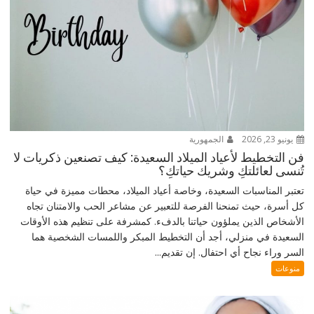
يونيو 23, 2026
الجمهورية
فن التخطيط لأعياد الميلاد السعيدة: كيف تصنعين ذكريات لا
تُنسى لعائلتكِ وشريك حياتكِ؟
تعتبر المناسبات السعيدة، وخاصة أعياد الميلاد، محطات مميزة في حياة
كل أسرة، حيث تمنحنا الفرصة للتعبير عن مشاعر الحب والامتنان تجاه
الأشخاص الذين يملؤون حياتنا بالدفء. كمشرفة على تنظيم هذه الأوقات
السعيدة في منزلي، أجد أن التخطيط المبكر واللمسات الشخصية هما
السر وراء نجاح أي احتفال. إن تقديم...
منوعات