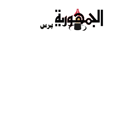
Ski
t
conten