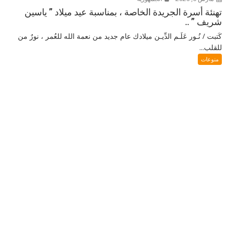
تهنئة أسرة الجريدة الخاصة ، بمناسبة عيد ميلاد ” ياسين
شريف ” ..
كَتبت / نُـور عَلَـم الدِّيـن ميلادك عام جديد من نعمة الله للعُمر ، نورٌ من
للقلب...
منوعات