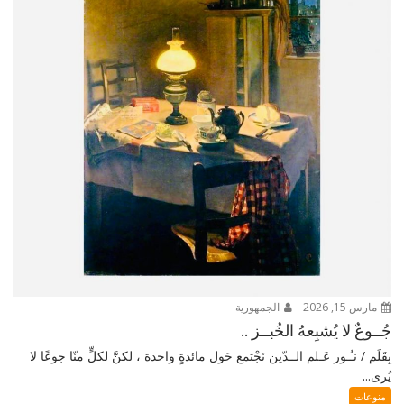
مارس 15, 2026
الجمهورية
جُــوعٌ لا يُشبِعهُ الخُبــز ..
بِقَلَم / نـُـور عَـلم الــدّين نَجْتمع حَول مائدةٍ واحدة ، لكنَّ لكلٍّ منّا جوعًا لا
يُرى...
منوعات