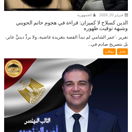
فبراير 20, 2026
الجمهورية
الدين كسلاح لا كميزان: قراءة في هجوم حاتم الحويني
وشبهة توقيت ظهوره
تقرير ..‘عمر الشامي لم تبدأ القصة بتغريدة غاضبة، ولا بردٍّ دينيٍّ عابر،
بل بتصريح صادم في...
عاجل
مقالات