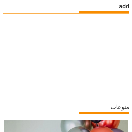
add
منوعات