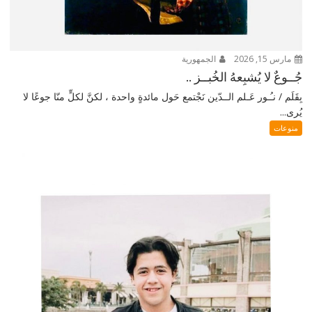
مارس 15, 2026
الجمهورية
جُــوعٌ لا يُشبِعهُ الخُبــز ..
بِقَلَم / نـُـور عَـلم الــدّين نَجْتمع حَول مائدةٍ واحدة ، لكنَّ لكلٍّ منّا جوعًا لا
يُرى...
منوعات