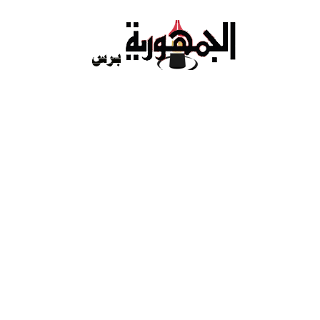
Ski
t
conten