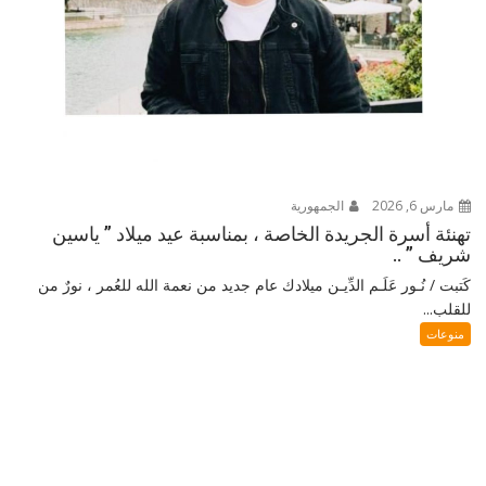
مارس 6, 2026
الجمهورية
تهنئة أسرة الجريدة الخاصة ، بمناسبة عيد ميلاد ” ياسين
شريف ” ..
كَتبت / نُـور عَلَـم الدِّيـن ميلادك عام جديد من نعمة الله للعُمر ، نورٌ من
للقلب...
منوعات