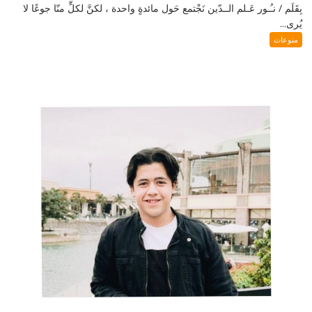
بِقَلَم / نـُـور عَـلم الــدّين نَجْتمع حَول مائدةٍ واحدة ، لكنَّ لكلٍّ منّا جوعًا لا
يُرى...
منوعات