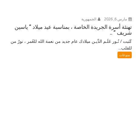
مارس 6, 2026
الجمهورية
تهنئة أسرة الجريدة الخاصة ، بمناسبة عيد ميلاد ” ياسين
شريف ” ..
كَتبت / نُـور عَلَـم الدِّيـن ميلادك عام جديد من نعمة الله للعُمر ، نورٌ من
للقلب...
منوعات