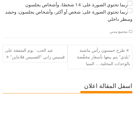
مجتمع مدني
تصفّح
طرح خمسون رأس ماشية
عيد الحب : يوم الشفقة على
المقالات
“بلدي” يتم بيعها بأسعار مخفَّضة
قسيس زاني “القسيس فلانتاين”
بالوحدات المحلية….. المنيا
اسفل المقالة اعلان