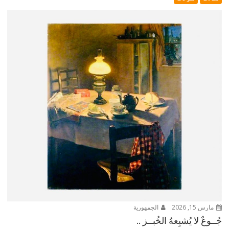
مارس 15, 2026
الجمهورية
جُــوعٌ لا يُشبِعهُ الخُبــز ..