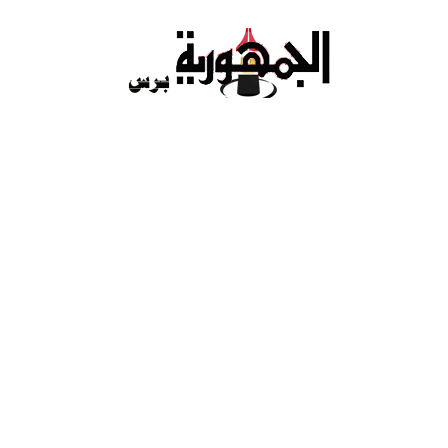
Ski
t
conten