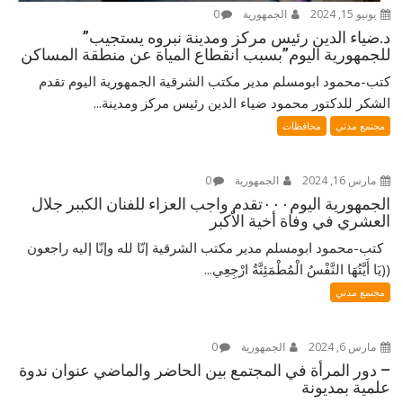
يونيو 15, 2024
الجمهورية
0
د.ضياء الدين رئيس مركز ومدينة نبروه يستجيب”
للجمهورية اليوم”بسبب انقطاع المياة عن منطقة المساكن
كتب-محمود ابومسلم مدير مكتب الشرقية الجمهورية اليوم تقدم
الشكر للدكتور محمود ضياء الدين رئيس مركز ومدينة...
مجتمع مدني
محافظات
مارس 16, 2024
الجمهورية
0
الجمهورية اليوم٠٠٠تقدم واجب العزاء للفنان الكببر جلال
العشري في وفاة أخية الأكبر
كتب-محمود ابومسلم مدير مكتب الشرقية إنّا لله وإنّا إليه راجعون
((يَا أَيَّتُهَا النَّفْسُ الْمُطْمَئِنَّةُ ارْجِعِي...
مجتمع مدني
مارس 6, 2024
الجمهورية
0
– دور المرأة في المجتمع بين الحاضر والماضي عنوان ندوة
علمية بمديونة