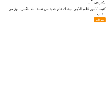
شريف ” ..
كَتبت / نُـور عَلَـم الدِّيـن ميلادك عام جديد من نعمة الله للعُمر ، نورٌ من
للقلب...
منوعات