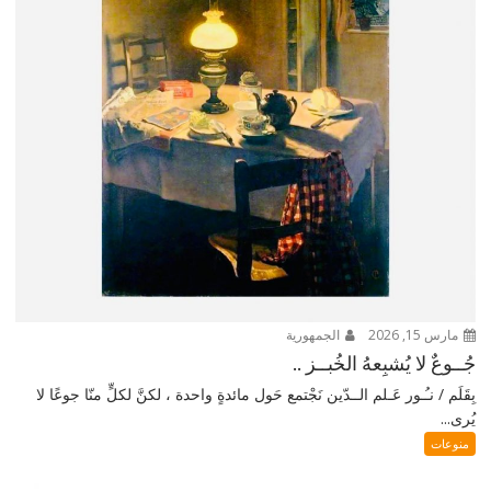
مارس 15, 2026
الجمهورية
جُــوعٌ لا يُشبِعهُ الخُبــز ..
بِقَلَم / نـُـور عَـلم الــدّين نَجْتمع حَول مائدةٍ واحدة ، لكنَّ لكلٍّ منّا جوعًا لا
يُرى...
منوعات