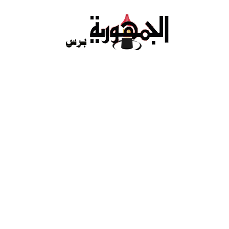
Ski
t
conten