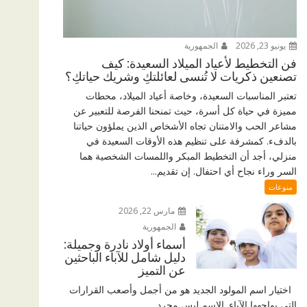
يونيو 23, 2026
الجمهورية
فن التخطيط لأعياد الميلاد السعيدة: كيف
تصنعين ذكريات لا تُنسى لعائلتكِ وشريك حياتكِ؟
تعتبر المناسبات السعيدة، وخاصة أعياد الميلاد، محطات
مميزة في حياة كل أسرة، حيث تمنحنا الفرصة للتعبير عن
مشاعر الحب والامتنان تجاه الأشخاص الذين يملؤون حياتنا
بالدفء. كمشرفة على تنظيم هذه الأوقات السعيدة في
منزلي، أجد أن التخطيط المبكر واللمسات الشخصية هما
السر وراء نجاح أي احتفال. إن تقديم...
منوعات
مارس 22, 2026
الجمهورية
أسماء أولاد نادرة وجميلة:
دليل شامل للآباء الباحثين
عن التميز
اختيار اسم المولود الجديد هو من أجمل وأصعب القرارات
التي يواجهها الآباء. الاسم ليس مجرد...