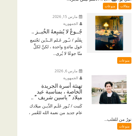
مقالات
منوعات
مارس 15, 2026
الجمهورية
جُــوعٌ لا يُشبِعهُ الخُبــز ..
بِقَلَم / نـُـور عَـلم الــدّين نَجْتمع
حَول مائدةٍ واحدة ، لكنَّ لكلٍّ
منّا جوعًا لا يُرى...
منوعات
مارس 6, 2026
الجمهورية
تهنئة أسرة الجريدة
الخاصة ، بمناسبة عيد
ميلاد ” ياسين شريف ” ..
كَتبت / نُـور عَلَـم الدِّيـن ميلادك
عام جديد من نعمة الله للعُمر ،
نورٌ من للقلب...
منوعات