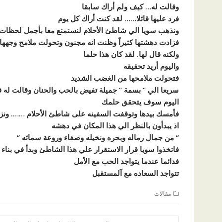
وقالت له… كيف ولم أراك سابقا
فرد عليها قائلا…… لقد كنت أراك كل يوم
ونذهب سويا الي شاطئ الأحلام لنستمتع معا بأجمل لحظات ا
فزادت دهشتها كثيراً وظنت انه مجنون وتحولت ملامح وجهه
ولكنه قال لها. لقد كان هذا حلما
واليوم أريد تحقيقه
فتحولت ملامحها من الغضب الشديد
سريعا الي ‘‘ بسمة ‘‘ جميلة تفيض بالحب والحنان وقالت له 
اليوم سوف يتحقق حلمك
فأمسك بيدها وتوقفت السفينه على شاطئ الأحلام ……. ونزل
اذ يبدأون بالنظر الي هذا المكان في دهشه
‘‘ من جمال رماله وبحره ونخيله وصفاء وروعة سمائه ‘‘
فاتخذوا سويا قرار الاستقرار علي هذا الشاطئ وبدأ في بناء 
فدائما عندما يتواجد الحب مع الأمل
تتواجد السعاده مع آلمستقبل
مقالات
تصفّح