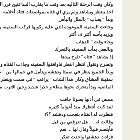
وكان وقت الرحلة التاليه بعد وقت ما يقارب الساعتين قرر ا
اخذ ينتظر ويشاهد ولم يري اي فتاه بمواصفات فتاة أحلامه
وبدأ ‘‘ يصاب ‘‘ بالملل واليأس
وجاءت السفينه الموعوده التي عليه ركوبها فركب السفينه و
ويزيد يأسه أكثر ف أكثر
وجاء وقت ‘‘ الذهاب ‘‘
وبالفعل بدأت السفينه بالتحرك
إذ يشاهد ‘‘ فتاه ‘‘ تلوح بيدها
وتصرخ وتقول انتظر انتظر فاواقفوا السفينه وجاءت الفتاه و
وبدأ الجميع ينظر في صمتا ودهشه ويتأمل في جمالها من ‘‘ عيو
سفينة العشاق وكان هذا الشاب ‘‘ يراقب ‘‘ في صمت وينظر إ
الماضيه وبدأ يتحرك نحوها ببطء و حذرا شديد وحين اقترب من
همس في أذنها بصوتا خافت
لقد كنت أنتظرك منذ أعوامآ كثيره
فنظرت له الفتاه بتعجب ودهشه ؟؟!!
وقالت له….. هل تعرفني من قبل
فأبتسم قليلاً وقال لها … نعم
فزادت دهشتها واخذت تفكر