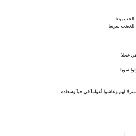
لحب بيننا
ا للغضب سريعا
في خجلا
وا سويا
منزلا لهم وعاشوا أعوامآ في حبآ وسعاده