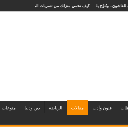
ان الصخرة الدولي للفاشون.. وتُتوَّج بلقب أفضل مصممة أزياء لعام 2026
كيف تحمي منزلك من تسربات المياه
ات
فنون وأدب
مقالات
الرياضة
دين ودنيا
منوعات