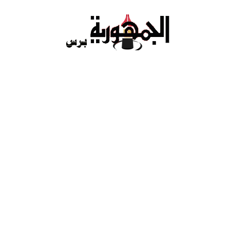
Ski
t
conten