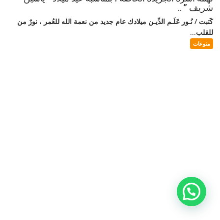
شريف ” ..
كَتبت / نُـور عَلَـم الدِّيـن ميلادك عام جديد من نعمة الله للعُمر ، نورٌ من
للقلب...
منوعات