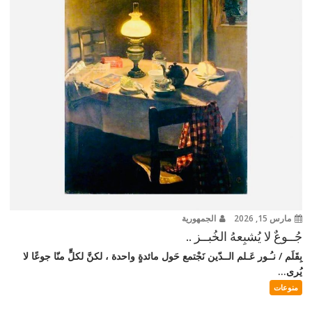
مارس 15, 2026
الجمهورية
جُــوعٌ لا يُشبِعهُ الخُبــز ..
بِقَلَم / نـُـور عَـلم الــدّين نَجْتمع حَول مائدةٍ واحدة ، لكنَّ لكلٍّ منّا جوعًا لا
يُرى...
منوعات