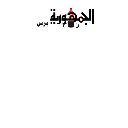
Ski
t
conten