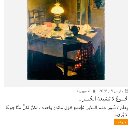
مارس 15, 2026
الجمهورية
جُــوعٌ لا يُشبِعهُ الخُبــز ..
بِقَلَم / نـُـور عَـلم الــدّين نَجْتمع حَول مائدةٍ واحدة ، لكنَّ لكلٍّ منّا جوعًا
لا يُرى...
منوعات