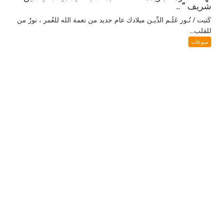
شريف ” ..
كَتبت / نُـور عَلَـم الدِّيـن ميلادك عام جديد من نعمة الله للعُمر ، نورٌ من
للقلب...
منوعات