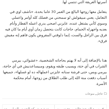
أسرتها العريقة التي تنتمي لها.
يتعامل معها زوجها البالغ من العمر 30 عاما بحدة، «ناشف اوي في
التعامل، يعني مبيقولش لو سمحتي من فضلك كله أوامر واعملي
وسوي كأني بشتغل عنده، عايزني اصحى بدري اعمله الفطار وأنام
بعديه واجهزله الحمام، حاجات كانت بتحصل زمان أوي أيام ما كان فيه
فرق بين الراجل والست، إنما دلوقتي المفروض يكون فاهم إنه مفيش
فرق».
هذا بالإضافة إلى أنه لا يهتم بحاجاته الشخصية، «عشوائي، بيرمي
الشراب في أي حتة، ويسيب طبقه ويقوم، ومبيساعدنيش في أي حاجة،
بيرمي وبس، حتى فرشة سنانه عايزني اعملهاله ده لو غسلها»، جميعها
أسباب دفعت منة الله إلى طلب الطلاق من زوجها، أمام محكمة
الأسرة.
,
عاجل
منوعات
تصفّح
وزيرة الصحة: «الشبورة» تسببت
تصفية شركة الحديد والصلب بعد