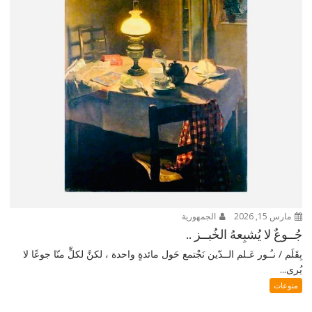
مارس 15, 2026
الجمهورية
جُــوعٌ لا يُشبِعهُ الخُبــز ..
بِقَلَم / نـُـور عَـلم الــدّين نَجْتمع حَول مائدةٍ واحدة ، لكنَّ لكلٍّ منّا جوعًا لا
يُرى...
منوعات