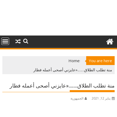
Home
You are here
منة تطلب الطلاق…….«عايزني أصحى أعمله فطار
منة تطلب الطلاق…….«عايزني أصحى أعمله فطار
يناير 12, 2021
الجمهورية