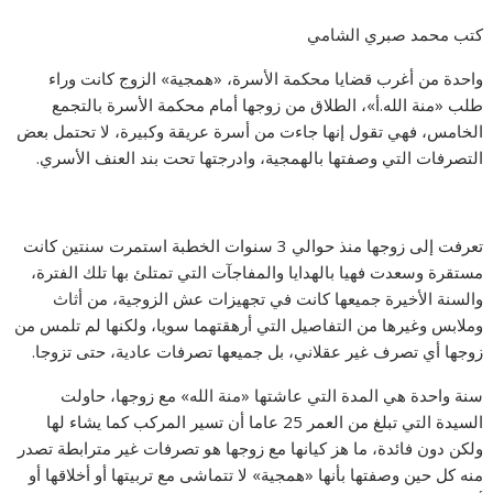
كتب محمد صبري الشامي
واحدة من أغرب قضايا محكمة الأسرة، «همجية» الزوج كانت وراء
طلب «منة الله.أ»، الطلاق من زوجها أمام محكمة الأسرة بالتجمع
الخامس، فهي تقول إنها جاءت من أسرة عريقة وكبيرة، لا تحتمل بعض
التصرفات التي وصفتها بالهمجية، وادرجتها تحت بند العنف الأسري.
تعرفت إلى زوجها منذ حوالي 3 سنوات الخطبة استمرت سنتين كانت
مستقرة وسعدت فهيا بالهدايا والمفاجآت التي تمتلئ بها تلك الفترة،
والسنة الأخيرة جميعها كانت في تجهيزات عش الزوجية، من أثاث
وملابس وغيرها من التفاصيل التي أرهقتهما سويا، ولكنها لم تلمس من
زوجها أي تصرف غير عقلاني، بل جميعها تصرفات عادية، حتى تزوجا.
سنة واحدة هي المدة التي عاشتها «منة الله» مع زوجها، حاولت
السيدة التي تبلغ من العمر 25 عاما أن تسير المركب كما يشاء لها
ولكن دون فائدة، ما هز كيانها مع زوجها هو تصرفات غير مترابطة تصدر
منه كل حين وصفتها بأنها «همجية» لا تتماشى مع تربيتها أو أخلاقها أو