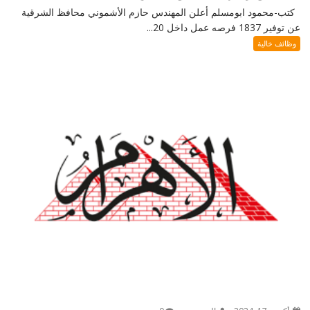
كتب-محمود ابومسلم أعلن المهندس حازم الأشموني محافظ الشرقية
عن توفير 1837 فرصه عمل داخل 20...
وظائف خالية