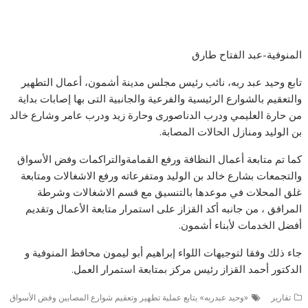
المنوفية-عبد الفتاح طارق
تابع وحيد عبد ربه، نائب رئيس مجلس مدينة أشمون، أعمال التطهير
والتعقيم بالشوارع الرئيسية والفرعية والجانبية التى بها إصابات بداية
من حارة العليمي ودرب الدناصورى وحارة زيد ودرب عامر وشارع خالد
بن الوليد ومنازل الحالات المصابة.
كما تم متابعة أعمال النظافة ورفع القمامةوالتراكمات وفض الأسواق
والتجمعات بشارع خالد بن الوليد ومتفرعاته ورفع الاشغالات ومتابعة
غلق المحلات في موعدها بالتنسيق مع قسم الاشغالات وشرطة
المرافق ، من جانبه أكد القزاز على استمرار متابعة الأعمال وتقديم
أفضل الخدمات لأبناء أشمون.
جاء ذلك وفقا لتوجيهات اللواء إبراهيم أبو ليمون محافظ المنوفية و
الدكتور أحمد القزاز رئيس مركز بمتابعة استمرار العمل.
تقارير
«وحيد عبدربه» يتابع عملية تطهير وتعقيم شوارع المصابين وفض الأسواق