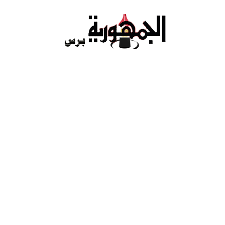
Ski
t
conten