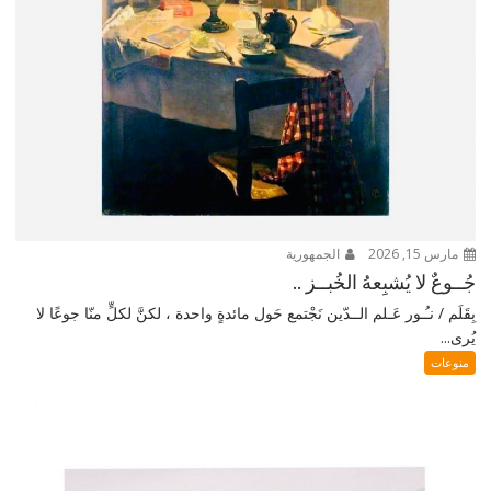
مارس 15, 2026
الجمهورية
جُــوعٌ لا يُشبِعهُ الخُبــز ..
بِقَلَم / نـُـور عَـلم الــدّين نَجْتمع حَول مائدةٍ واحدة ، لكنَّ لكلٍّ منّا جوعًا لا
يُرى...
منوعات