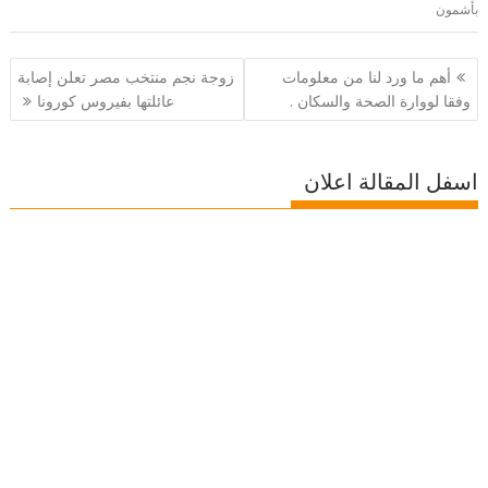
بأشمون
تصفّح
أهم ما ورد لنا من معلومات
زوجة نجم منتخب مصر تعلن إصابة
المقالات
وفقا لووارة الصحة والسكان .
عائلتها بفيروس كورونا
اسفل المقالة اعلان