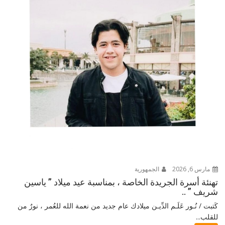
مارس 6, 2026
الجمهورية
تهنئة أسرة الجريدة الخاصة ، بمناسبة عيد ميلاد ” ياسين
شريف ” ..
كَتبت / نُـور عَلَـم الدِّيـن ميلادك عام جديد من نعمة الله للعُمر ، نورٌ من
للقلب...