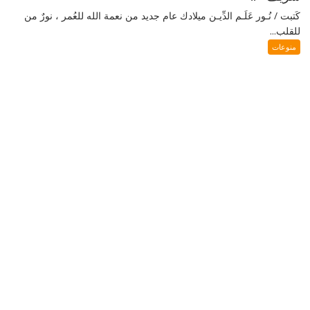
كَتبت / نُـور عَلَـم الدِّيـن ميلادك عام جديد من نعمة الله للعُمر ، نورٌ من
للقلب...
منوعات