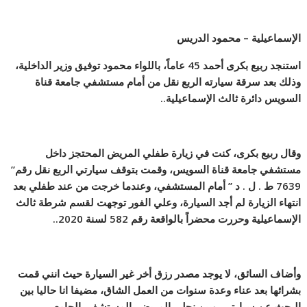
الإسماعيلية – محمود الدريس
استنجد ربيع بكرى أحمد 45 عاماً، باللواء محمود توفيق وزير الداخلية،
وذلك بعد سرقة سيارته الربع نقل من أمام مستشفي جامعة قناة
السويس دائرة ثالث الإسماعيلية..
وقال ربيع بكرى، كنت في زيارة طفلي المريض المحتجز داخل
مستشفي جامعة قناة السويس، وقمت بتوقف سيارتي الربع نقل رقم”
7639 ط . ل . د ” أمام المستشفي، وعندما خرجت من عند طفلي بعد
انتهاء الزيارة لم أجد السيارة، وعلي الفور توجهت لقسم شرطة ثالث
الإسماعيلية وحررت محضراً بالواقعة رقم 582 لسنة 2020..
وأضاف السائق، لا يوجد مصدر رزق أخر غير السيارة حيث انني قمت
بشرائها بعد عناء وعدة سنوات من العمل الشاق، مضيفا انا حاليا بين
البحث عن سيارتي، وبين نجلي المريض بالمستشفي الجامعي،