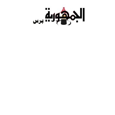
Ski
t
conten