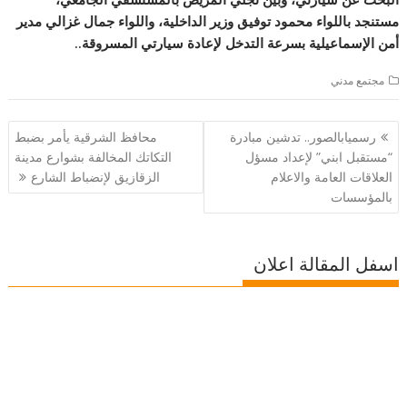
مستنجد باللواء محمود توفيق وزير الداخلية، واللواء جمال غزالي مدير
أمن الإسماعيلية بسرعة التدخل لإعادة سيارتي المسروقة..
مجتمع مدني
تصفّح
رسميابالصور.. تدشين مبادرة
محافظ الشرقية يأمر بضبط
المقالات
“مستقبل ابني” لإعداد مسؤل
التكاتك المخالفة بشوارع مدينة
العلاقات العامة والاعلام
الزقازيق لإنضباط الشارع
بالمؤسسات
اسفل المقالة اعلان