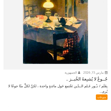
مارس 15, 2026
الجمهورية
جُــوعٌ لا يُشبِعهُ الخُبــز ..
بِقَلَم / نـُـور عَـلم الــدّين نَجْتمع حَول مائدةٍ واحدة ، لكنَّ لكلٍّ منّا جوعًا لا
يُرى...
منوعات