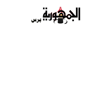
Ski
t
conten