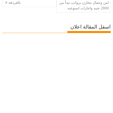
المقالات
امن وعمال مخازن برواتب تبدأ من
بالغردقة
2000 جنيه واجازات اسبوعبه
اسفل المقالة اعلان