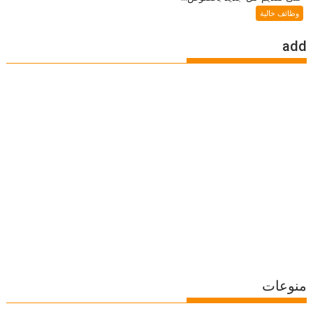
وظائف خالية
add
منوعات