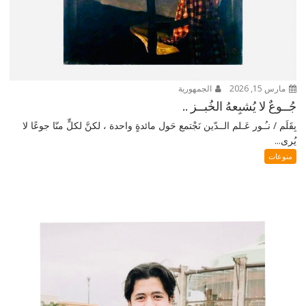
مارس 15, 2026
الجمهورية
جُــوعٌ لا يُشبِعهُ الخُبــز ..
بِقَلَم / نـُـور عَـلم الــدّين نَجْتمع حَول مائدةٍ واحدة ، لكنَّ لكلٍّ منّا جوعًا لا
يُرى...
منوعات