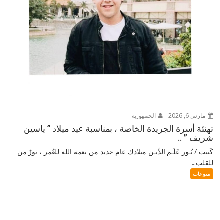
مارس 6, 2026
الجمهورية
تهنئة أسرة الجريدة الخاصة ، بمناسبة عيد ميلاد ” ياسين
شريف ” ..
كَتبت / نُـور عَلَـم الدِّيـن ميلادك عام جديد من نعمة الله للعُمر ، نورٌ من
للقلب...
منوعات