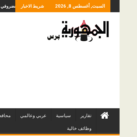
Skip
ما الذي يحدد سعر عملية 
السبت, أغسطس 8, 2026
شريط الاخبار
to
content
تقارير
سياسية
عربي وعالمي
محافظ
وظائف خالية