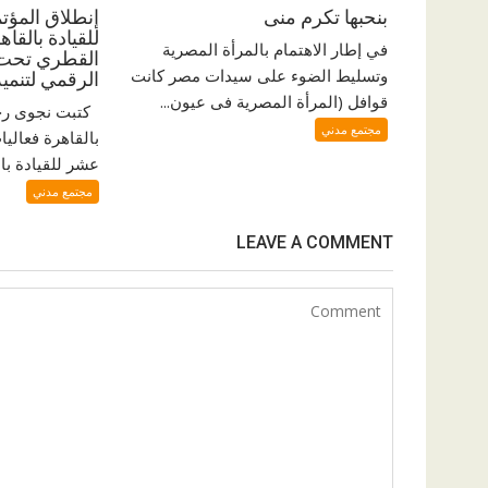
بنحبها تكرم منى
إنطلاق المؤت
للقيادة بالقا
في إطار الاهتمام بالمرأة المصرية
القطري تحت ش
وتسليط الضوء على سيدات مصر كانت
الرقمي لتنمي
قوافل (المرأة المصرية فى عيون...
كتبت نجوى رجب
مجتمع مدني
بالقاهرة فعاليا
عشر للقيادة بال
مجتمع مدني
LEAVE A COMMENT