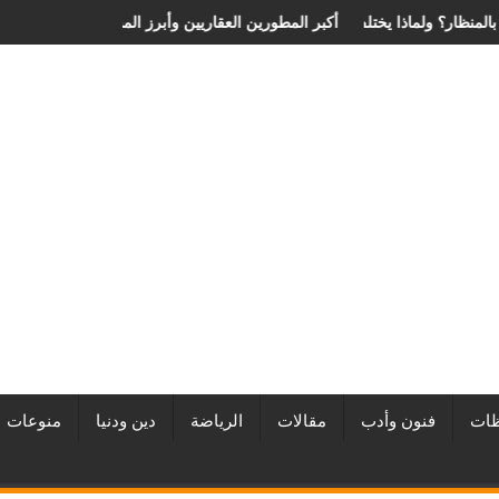
الانزلاق الغضروفي بالمنظار؟ ولماذا يختلف من مريض لآخر؟
أفضل شركات التطوير العقاري في مصر من URE | أكبر المطورين العقاري
ات
فنون وأدب
مقالات
الرياضة
دين ودنيا
منوعات