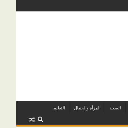
ين وأبرز المشروعات
دينا أبو ضيف تتألق في مهرجان الصخرة الدولي
الصحة
المرأة والجمال
التعليم