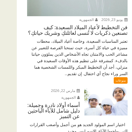
يونيو 23, 2026
الجمهورية
فن التخطيط لأعياد الميلاد السعيدة: كيف
تصنعين ذكريات لا تُنسى لعائلتكِ وشريك حياتكِ؟
تعتبر المناسبات السعيدة، وخاصة أعياد الميلاد، محطات
مميزة في حياة كل أسرة، حيث تمنحنا الفرصة للتعبير عن
مشاعر الحب والامتنان تجاه الأشخاص الذين يملؤون حياتنا
بالدفء. كمشرفة على تنظيم هذه الأوقات السعيدة في
منزلي، أجد أن التخطيط المبكر واللمسات الشخصية هما
السر وراء نجاح أي احتفال. إن تقديم...
منوعات
مارس 22, 2026
الجمهورية
أسماء أولاد نادرة وجميلة:
دليل شامل للآباء الباحثين
عن التميز
اختيار اسم المولود الجديد هو من أجمل وأصعب القرارات
التي يواجهها الآباء. الاسم ليس مجرد...