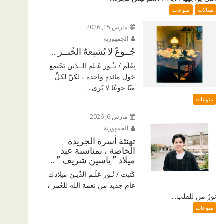
مقالات
منوعات
مارس 15, 2026
الجمهورية
جُــوعٌ لا يُشبِعهُ الخُبــز ..
بِقَلَم / نـُـور عَـلم الــدّين نَجْتمع
حَول مائدةٍ واحدة ، لكنَّ لكلٍّ
منّا جوعًا لا يُرى...
منوعات
مارس 6, 2026
الجمهورية
تهنئة أسرة الجريدة
الخاصة ، بمناسبة عيد
ميلاد ” ياسين شريف ” ..
كَتبت / نُـور عَلَـم الدِّيـن ميلادك
عام جديد من نعمة الله للعُمر ،
نورٌ من للقلب...
منوعات