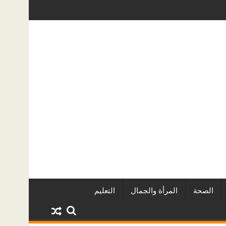
خرة الدولي للفاشون.. وتُتوَّج بلقب أفضل مصممة أزياء لعام 2026
كيف تحمي منزلك من تسربات المياه الخف
الصحة
المرأة والجمال
التعليم