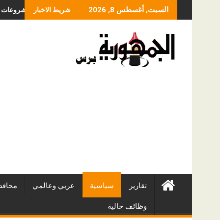
Skip
سعر عملية الانزلاق الغضروفي بالمنظار؟ ولماذا يختلف من مريض لآخر؟
أفضل شركات التطوير العقاري في مصر من URE | أك
السبت, أغسطس 8, 2026
شريط الاخبار
to
content
تقارير
سياسية
عربي وعالمي
محافظ
وظائف خالية