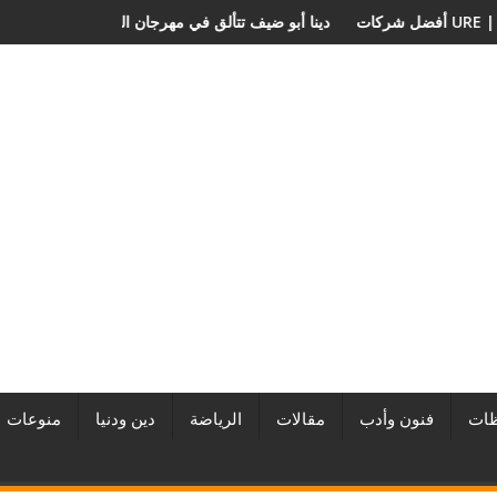
بر المطورين العقاريين وأبرز المشروعات
دينا أبو ضيف تتألق في مهرجان الص
ات
فنون وأدب
مقالات
الرياضة
دين ودنيا
منوعات