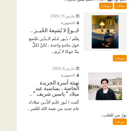
مقالات
منوعات
مارس 15, 2026
الجمهورية
جُــوعٌ لا يُشبِعهُ الخُبــز ..
بِقَلَم / نـُـور عَـلم الــدّين نَجْتمع
حَول مائدةٍ واحدة ، لكنَّ لكلٍّ
منّا جوعًا لا يُرى...
منوعات
مارس 6, 2026
الجمهورية
تهنئة أسرة الجريدة
الخاصة ، بمناسبة عيد
ميلاد ” ياسين شريف ” ..
كَتبت / نُـور عَلَـم الدِّيـن ميلادك
عام جديد من نعمة الله للعُمر ،
نورٌ من للقلب...
منوعات