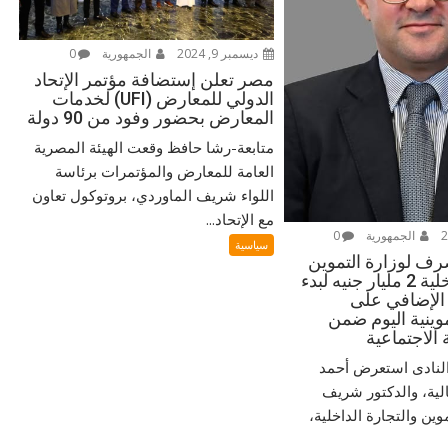
ديسمبر 9, 2024
الجمهورية
0
مصر تعلن إستضافة مؤتمر الإتحاد
الدولي للمعارض (UFI) لخدمات
المعارض بحضور وفود من 90 دولة
متابعة-رشا حافظ وقعت الهيئة المصرية
العامة للمعارض والمؤتمرات برئاسة
اللواء شريف الماوردي، بروتوكول تعاون
مع الإتحاد...
الجمهورية
0
سياسية
رف لوزارة التموين
والتجارة الداخلية 2 مليار جنيه لبدء
لإضافي على
وينية اليوم ضمن
الاجتماعية
النادى استعرض أحمد
لية، والدكتور شريف
وين والتجارة الداخلية،