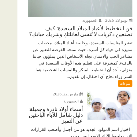
يونيو 23, 2026
الجمهورية
فن التخطيط لأعياد الميلاد السعيدة: كيف
تصنعين ذكريات لا تُنسى لعائلتكِ وشريك حياتكِ؟
تعتبر المناسبات السعيدة، وخاصة أعياد الميلاد، محطات
مميزة في حياة كل أسرة، حيث تمنحنا الفرصة للتعبير عن
مشاعر الحب والامتنان تجاه الأشخاص الذين يملؤون حياتنا
بالدفء. كمشرفة على تنظيم هذه الأوقات السعيدة في
منزلي، أجد أن التخطيط المبكر واللمسات الشخصية هما
السر وراء نجاح أي احتفال. إن تقديم...
منوعات
مارس 22, 2026
الجمهورية
أسماء أولاد نادرة وجميلة:
دليل شامل للآباء الباحثين
عن التميز
اختيار اسم المولود الجديد هو من أجمل وأصعب القرارات
التي يواجهها الآباء. الاسم ليس مجرد...