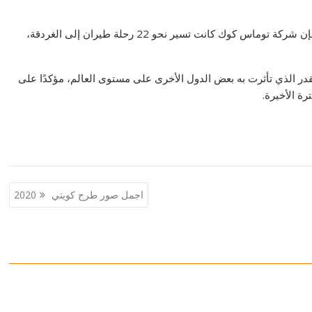
وبحسب ما أكده خبير سياحي يدعى “أبو الحجاج العماري”، فإن شركة توماس كوك كانت تسير نحو 22 رحلة طيران إلى الغردقة،
در الذي تأثرت به بعض الدول الأخرى على مستوى العالم، مؤكدًا على
ة الأخيرة.
اجمل صور طرح كويتي 2020