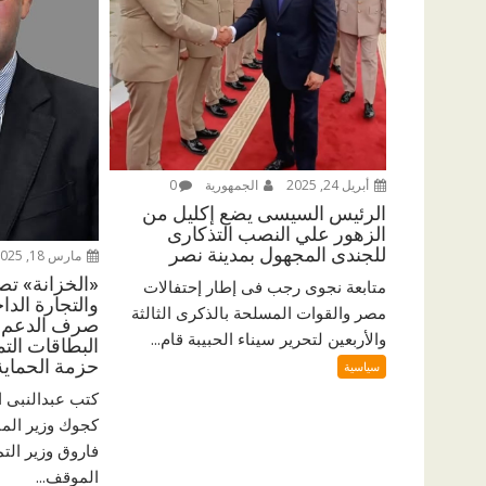
أبريل 24, 2025
الجمهورية
0
الرئيس السيسى يضع إكليل من
الزهور علي النصب التذكارى
للجندى المجهول بمدينة نصر
مارس 18, 2025
«الخزانة» تص
متابعة نجوى رجب فى إطار إحتفالات
مصر والقوات المسلحة بالذكرى الثالثة
صرف الدعم ا
والأربعين لتحرير سيناء الحبيبة قام...
البطاقات التم
حزمة الحماية 
سياسية
كتب عبدالنبى 
كجوك وزير الما
فاروق وزير التم
الموقف...