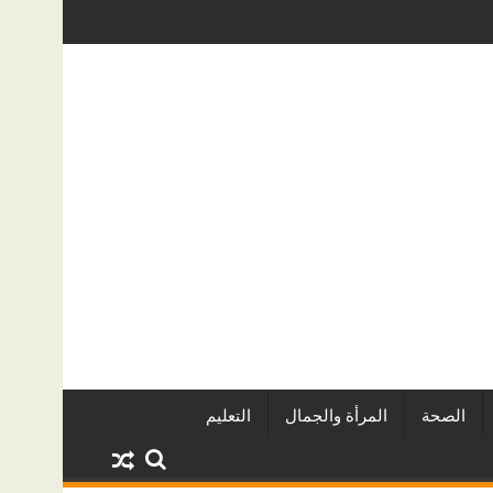
قاريين وأبرز المشروعات
دينا أبو ضيف تتألق في مهرجان الصخرة الد
الصحة
المرأة والجمال
التعليم