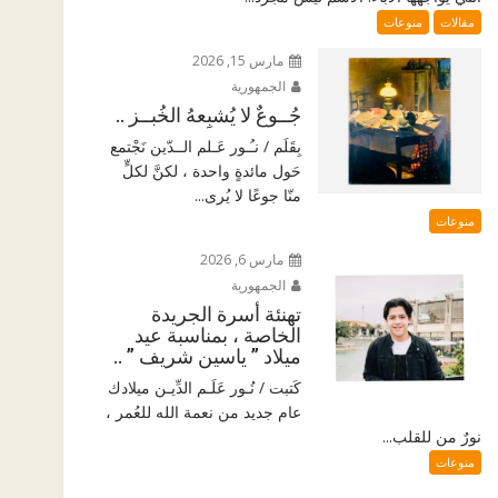
مقالات
منوعات
مارس 15, 2026
الجمهورية
جُــوعٌ لا يُشبِعهُ الخُبــز ..
بِقَلَم / نـُـور عَـلم الــدّين نَجْتمع
حَول مائدةٍ واحدة ، لكنَّ لكلٍّ
منّا جوعًا لا يُرى...
منوعات
مارس 6, 2026
الجمهورية
تهنئة أسرة الجريدة
الخاصة ، بمناسبة عيد
ميلاد ” ياسين شريف ” ..
كَتبت / نُـور عَلَـم الدِّيـن ميلادك
عام جديد من نعمة الله للعُمر ،
نورٌ من للقلب...
منوعات