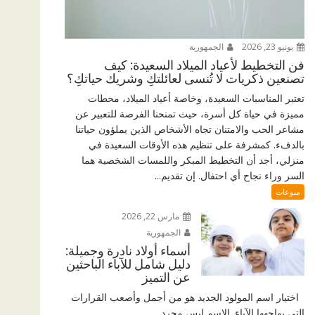
يونيو 23, 2026
الجمهورية
فن التخطيط لأعياد الميلاد السعيدة: كيف
تصنعين ذكريات لا تُنسى لعائلتكِ وشريك حياتكِ؟
تعتبر المناسبات السعيدة، وخاصة أعياد الميلاد، محطات
مميزة في حياة كل أسرة، حيث تمنحنا الفرصة للتعبير عن
مشاعر الحب والامتنان تجاه الأشخاص الذين يملؤون حياتنا
بالدفء. كمشرفة على تنظيم هذه الأوقات السعيدة في
منزلي، أجد أن التخطيط المبكر واللمسات الشخصية هما
السر وراء نجاح أي احتفال. إن تقديم...
منوعات
مارس 22, 2026
الجمهورية
أسماء أولاد نادرة وجميلة:
دليل شامل للآباء الباحثين
عن التميز
اختيار اسم المولود الجديد هو من أجمل وأصعب القرارات
التي يواجهها الآباء. الاسم ليس مجرد...