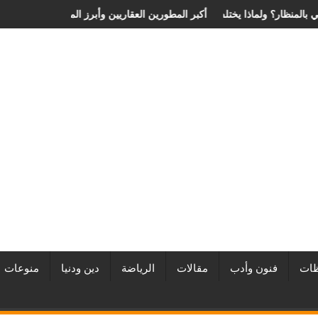
ة الانزلاق الغضروفي بالمنظار؟ ولماذا يختلف من مريض لآخر؟
أفضل شركات التطوير العقاري في مصر من URE | أكبر المطورين الع
ات
فنون وأدب
مقالات
الرياضة
دين ودنيا
منوعات