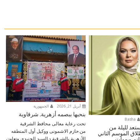
أبريل 21, 2026
الجمهورية
بنحبها ببصمه أزهرية. شرقاوية
Basha
تحت رعاية معالى محافظ الشرقية
ستعد لليلة من
من.حازم الاشمونى ووكيل أول المنطقه
لاق الموسم الثاني
الأزهرية بالشرقية د.السيد الجنيدى وتعاون
نم وبهوات