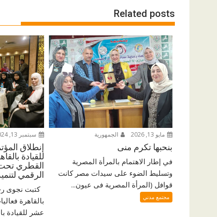
Related posts
مايو 13, 2026
الجمهورية
سبتمبر 13, 2024
بنحبها تكرم منى
إنطلاق المؤت
للقيادة بالقا
في إطار الاهتمام بالمرأة المصرية
القطري تحت ش
وتسليط الضوء على سيدات مصر كانت
الرقمي لتنمي
قوافل (المرأة المصرية فى عيون...
كتبت نجوى رجب
مجتمع مدني
بالقاهرة فعاليا
عشر للقيادة بال