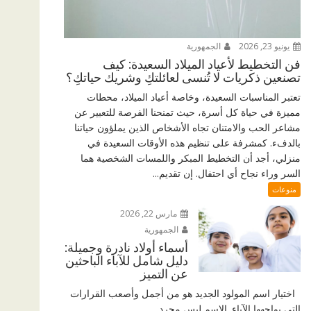
يونيو 23, 2026
الجمهورية
فن التخطيط لأعياد الميلاد السعيدة: كيف
تصنعين ذكريات لا تُنسى لعائلتكِ وشريك حياتكِ؟
تعتبر المناسبات السعيدة، وخاصة أعياد الميلاد، محطات
مميزة في حياة كل أسرة، حيث تمنحنا الفرصة للتعبير عن
مشاعر الحب والامتنان تجاه الأشخاص الذين يملؤون حياتنا
بالدفء. كمشرفة على تنظيم هذه الأوقات السعيدة في
منزلي، أجد أن التخطيط المبكر واللمسات الشخصية هما
السر وراء نجاح أي احتفال. إن تقديم...
منوعات
مارس 22, 2026
الجمهورية
أسماء أولاد نادرة وجميلة:
دليل شامل للآباء الباحثين
عن التميز
اختيار اسم المولود الجديد هو من أجمل وأصعب القرارات
التي يواجهها الآباء. الاسم ليس مجرد...