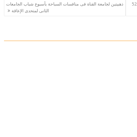
بمشاركة 20 ألف متسابق.. انطلاق دورى اتحاد الشركات ال 52
ذهبيتين لجامعة القناة فى منافسات السباحة بأسبوع شباب الجامعات
الثانى لمتحدى الإعاقة