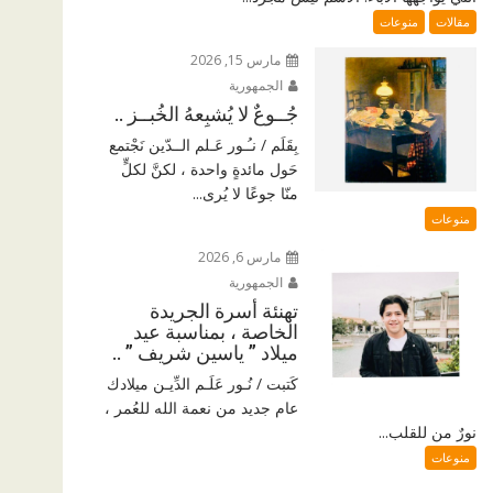
مقالات
منوعات
مارس 15, 2026
الجمهورية
جُــوعٌ لا يُشبِعهُ الخُبــز ..
بِقَلَم / نـُـور عَـلم الــدّين نَجْتمع
حَول مائدةٍ واحدة ، لكنَّ لكلٍّ
منّا جوعًا لا يُرى...
منوعات
مارس 6, 2026
الجمهورية
تهنئة أسرة الجريدة
الخاصة ، بمناسبة عيد
ميلاد ” ياسين شريف ” ..
كَتبت / نُـور عَلَـم الدِّيـن ميلادك
عام جديد من نعمة الله للعُمر ،
نورٌ من للقلب...
منوعات