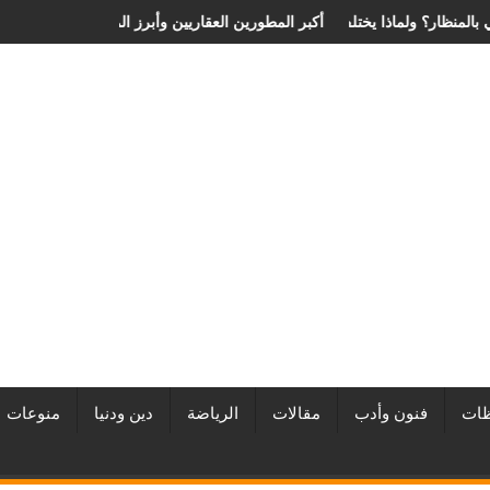
 الانزلاق الغضروفي بالمنظار؟ ولماذا يختلف من مريض لآخر؟
أفضل شركات التطوير العقاري في مصر من URE | أكبر المطورين العقار
ات
فنون وأدب
مقالات
الرياضة
دين ودنيا
منوعات