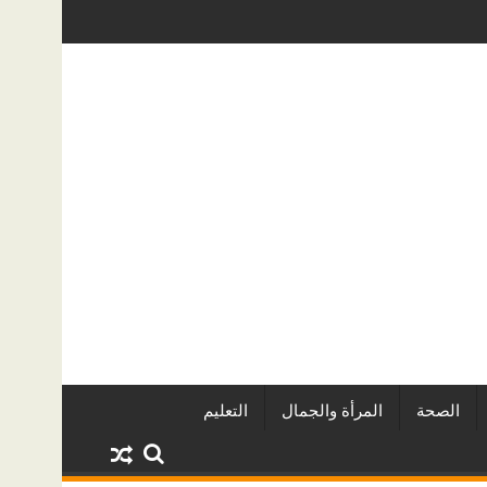
يين وأبرز المشروعات
دينا أبو ضيف تتألق في مهرجان الصخرة الدول
الصحة
المرأة والجمال
التعليم