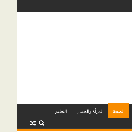
عقاريين وأبرز المشروعات
دينا أبو ضيف تتألق في مهرجان الصخرة الد
الصحة
المرأة والجمال
التعليم