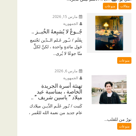
مقالات
منوعات
مارس 15, 2026
الجمهورية
جُــوعٌ لا يُشبِعهُ الخُبــز ..
بِقَلَم / نـُـور عَـلم الــدّين نَجْتمع
حَول مائدةٍ واحدة ، لكنَّ لكلٍّ
منّا جوعًا لا يُرى...
منوعات
مارس 6, 2026
الجمهورية
تهنئة أسرة الجريدة
الخاصة ، بمناسبة عيد
ميلاد ” ياسين شريف ” ..
كَتبت / نُـور عَلَـم الدِّيـن ميلادك
عام جديد من نعمة الله للعُمر ،
نورٌ من للقلب...
منوعات