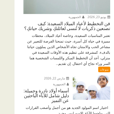
يونيو 23, 2026
الجمهورية
فن التخطيط لأعياد الميلاد السعيدة: كيف
تصنعين ذكريات لا تُنسى لعائلتكِ وشريك حياتكِ؟
تعتبر المناسبات السعيدة، وخاصة أعياد الميلاد، محطات
مميزة في حياة كل أسرة، حيث تمنحنا الفرصة للتعبير عن
مشاعر الحب والامتنان تجاه الأشخاص الذين يملؤون حياتنا
بالدفء. كمشرفة على تنظيم هذه الأوقات السعيدة في
منزلي، أجد أن التخطيط المبكر واللمسات الشخصية هما
السر وراء نجاح أي احتفال. إن تقديم...
منوعات
مارس 22, 2026
الجمهورية
أسماء أولاد نادرة وجميلة:
دليل شامل للآباء الباحثين
عن التميز
اختيار اسم المولود الجديد هو من أجمل وأصعب القرارات
التي يواجهها الآباء. الاسم ليس مجرد...