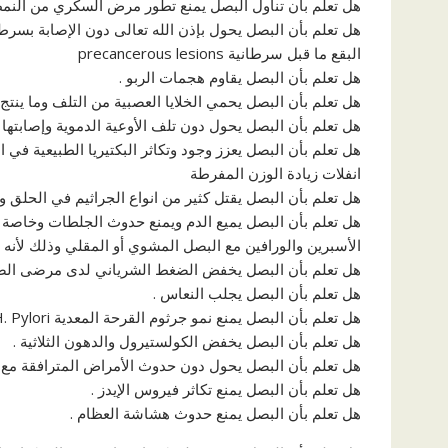
هل تعلم بأن تناول البصل يمنع تطور مرض السكري من النمط (2) الذي يعالج بالأقراص إلى النمط (1) الذي يتطلب حقن الإنس
هل تعلم بأن البصل يحول بإذن الله تعالى دون الإصابة بسرطا
البقع ما قبل سرطانية precancerous lesions
هل تعلم بأن البصل يقاوم هجمات الربو .
هل تعلم بأن البصل يحمي الخلايا العصبية من التلف وما ينت
هل تعلم بأن البصل يحول دون تلف الأوعية الدموية وإصابتها
هل تعلم بأن البصل يعزز وجود وتكاثر البكتيريا الطبيعية في 
انفلات زيادة الوزن المفرطة
هل تعلم بأن البصل يقتل كثير من انواع الجراثيم في الحلق وال
هل تعلم بأن البصل يميع الدم ويمنع حدوث الجلطات وخاصة عن
الأسبرين والورافين مع البصل المشوي أو المقلي وذلك لأنه
هل تعلم بأن البصل يخفض الضغط الشرياني لدى مرضى الض
هل تعلم بأن البصل يجلب النعاس .
هل تعلم بأن البصل يمنع نمو جرثوم القرحة المعدية H. Pylori ويقضي عليها .
هل تعلم بأن البصل يخفض الكولستيرول والدهون الثلاثية .
هل تعلم بأن البصل يحول دون حدوث الأمراض المترافقة مع
هل تعلم بأن البصل يمنع تكاثر فيروس الإيدز .
هل تعلم بأن البصل يمنع حدوث هشاشة العظام .