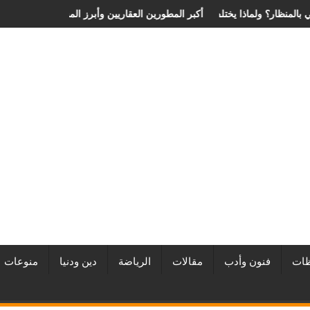
ية الانزلاق الغضروفي بالمنظار؟ ولماذا يختلف من مريض لآخر؟
أفضل شركات التطوير العقاري في مصر من URE | أكبر المطورين ال
ات
فنون وأدب
مقالات
الرياضة
دين ودنيا
منوعات