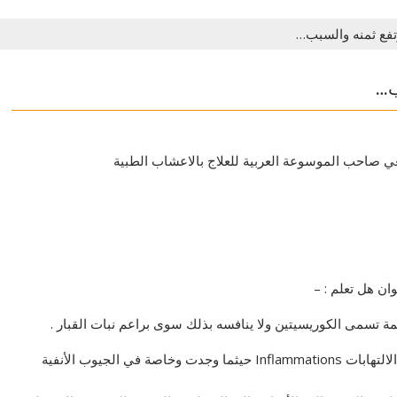
رتفع ثمنه والسبب…
ب…
عي صاحب الموسوعة العربية للعلاج بالاعشاب الطبية
ان هل تعلم : –
ة تسمى الكوريسيتين ولا ينافسه بذلك سوى براعم نبات القبار .
وهل تعلم بأن مضاد الأكسدة (الكوريسيتن) في البصل تقاوم الالتهابات Inflammations حيثما وجدت وخاصة في الجيوب الأنفية