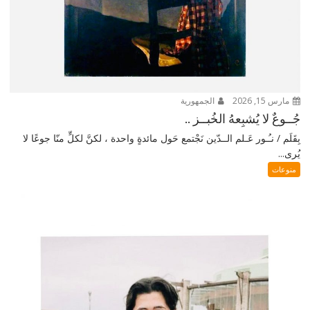
مارس 15, 2026
الجمهورية
جُــوعٌ لا يُشبِعهُ الخُبــز ..
بِقَلَم / نـُـور عَـلم الــدّين نَجْتمع حَول مائدةٍ واحدة ، لكنَّ لكلٍّ منّا جوعًا لا
يُرى...
منوعات