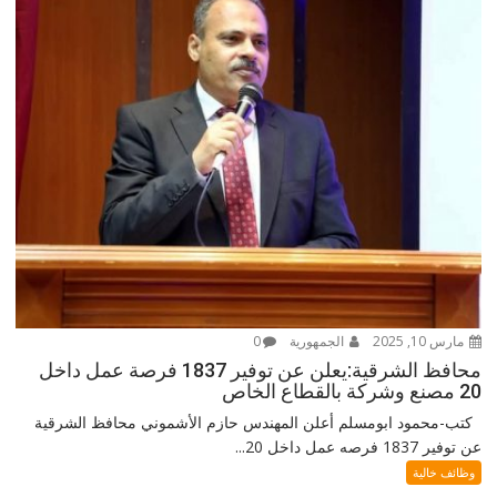
مارس 10, 2025
الجمهورية
0
محافظ الشرقية:يعلن عن توفير 1837 فرصة عمل داخل
20 مصنع وشركة بالقطاع الخاص
كتب-محمود ابومسلم أعلن المهندس حازم الأشموني محافظ الشرقية
عن توفير 1837 فرصه عمل داخل 20...
وظائف خالية