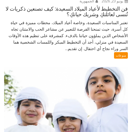
يونيو 23, 2026
الجمهورية
فن التخطيط لأعياد الميلاد السعيدة: كيف تصنعين ذكريات لا
تُنسى لعائلتكِ وشريك حياتكِ؟
تعتبر المناسبات السعيدة، وخاصة أعياد الميلاد، محطات مميزة في حياة
كل أسرة، حيث تمنحنا الفرصة للتعبير عن مشاعر الحب والامتنان تجاه
الأشخاص الذين يملؤون حياتنا بالدفء. كمشرفة على تنظيم هذه الأوقات
السعيدة في منزلي، أجد أن التخطيط المبكر واللمسات الشخصية هما
السر وراء نجاح أي احتفال. إن تقديم...
منوعات