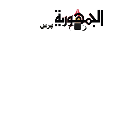
Ski
t
conten