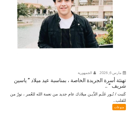
مارس 6, 2026
الجمهورية
تهنئة أسرة الجريدة الخاصة ، بمناسبة عيد ميلاد ” ياسين
شريف ” ..
كَتبت / نُـور عَلَـم الدِّيـن ميلادك عام جديد من نعمة الله للعُمر ، نورٌ من
للقلب...
منوعات