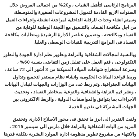
البرنامج الرئاسى لتأهيل الشباب ، و20% من اجمالى القروض خلال
السنوات الاربع القادمة لتمويل المشروعات الصغيرة والمتوسطة،
وسيتم انشاء وحدات للرقابة الداخلية لمراجعة انشطة واجراءات العمل
من اجل مكافحة الفساد، بالتنسيق مع اللجنة الوطنية للوقاية من
الفساد ومكافحته ، وتضمين عناصر الادارة الرشيدة ومتطلبات مكافحة
الفساد فى البرامج التدريبية للقيادات الوسطى والعليا.
وبالنسبة لمجالات الشفافية والنزاهة وتطوير نظم ادارة الجودة والتطور
التكنولوجى ، فتم العمل على تقليل زمن التقاضى بنسبة 60% ،
وسرعة استخراج شهادات الميلاد المميكنة من 3 أشهر الى 72 ساعة ،
وربط قواعد البيانات الحكومية وانشاء نظام مستقر لتجميع وتداول
البيانات الجغرافية، وتم ربط عدد من الوزارات والجهات لتبادل البيانات
، ونشر قيم النزاهة والشفافية والتوعية بمخاطر الفساد ، وتحديث
الاجراءات بما يتوافق والمواصفات الدولية ، والربط الالكترونى بين
الجهات المشتركة فى تقديم الخدمة.
ولفت التقرير الى ابرز ما تحقق فى محور الاصلاح الادارى وتحقيق
المزيد من اليات الشفافية والنزاهة خلال مارس الى سبتمبر 2016 ،
والانتهاء من مشروع تطوير منظومة ادارة الموارد البشرية بتكلفة قدرها