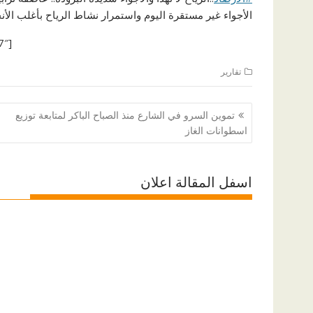
الأجواء غير مستقرة اليوم واستمرار نشاط الرياح بأغلب الأنح
[ad id=”87287″]
تقارير
تصفّح
تموين السرو في الشارع منذ الصباح الباكر لمتابعة توزيع
المقالات
اسطوانات الغاز
اسفل المقالة اعلان