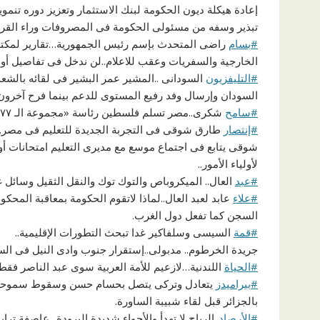
إعادة هيكلة ديون الحكومة لبنك الاستثمار وتعزيز دوره تنمويا.
تبذير وسفه من مسئولى الحكومة فى المصروفات وراء القرا
#بسام
راضى المتحدث بإسم رئيس الجمهورية…تقارير لمكتب 
الخارجية والسفريات وعقب للاعلام..لن ندخل فى تفاصيل أو 
#التليفزيون
السودانى ..المشير عمر البشير فى لقائه بالش
السودان وإرسال وفد رفيع المستوى للدعم بينما فرح آخرو
#سامح
شكرى..مصر تسلم فلسطين رئاسة «مجموعة الـ ٧٧ والصين» بالأمم المتحدة ..
#إنتصار
طارق شوقى فى التجربة الجديدة للتعليم فى مصر..
شوقى يتابع فى اجتماع موسع مع مديرى التعليم امتحانات أول
لأولياء الأمور..
#عبد
العال.. الميكروباص والتوك توك والنقل الثقيل وسائل غ
#علاء
عابد لعبد العال..لماذا لاتقوم الحكومة بمعاقبة المحك
السجن كما تفعل دول الغرب.
#قمة
السيسى وسلفاكير غدا تبحث التطورات الإقليمية..
جريدة الخرطوم.. مدبولى..إستقرار جنوب وادى النيل فى ا
#الحياة
اللندنية…لازعيم للأمة العربية سوى عبد الناصر فقط..الاحتفال بالذكرى ١٠١ لمي
#بيراميدز
يتعادل وتركى يتصل بحسام حسن وسقوط سموحة برب
بالجزائر قبل لقاء شبيبة الساورة.
#الأرصاد
..الرياح لا تهدأ والأجواء شديدة البرودة.. عاصفة تر