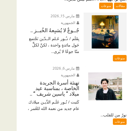
مقالات
منوعات
مارس 15, 2026
الجمهورية
جُــوعٌ لا يُشبِعهُ الخُبــز ..
بِقَلَم / نـُـور عَـلم الــدّين نَجْتمع
حَول مائدةٍ واحدة ، لكنَّ لكلٍّ
منّا جوعًا لا يُرى...
منوعات
مارس 6, 2026
الجمهورية
تهنئة أسرة الجريدة
الخاصة ، بمناسبة عيد
ميلاد ” ياسين شريف ” ..
كَتبت / نُـور عَلَـم الدِّيـن ميلادك
عام جديد من نعمة الله للعُمر ،
نورٌ من للقلب...
منوعات