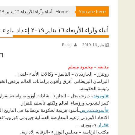
You are here
Home
أنباء وآراء الأربعاء ١٦ يناير ٢٠١٩ إعداد ..لواء مجدى ابوالعز
أنباء وآراء الأربعاء ١٦ يناير ٢٠١٩ إعداد ..لواء مجدى ابوالعز
يناير 16, 2019
Basha
[ad id=”66258″]
متابعه – محمود مسلم
رويترز – الجارديان – التايمز – وكالات الأنباء -لندن..
البرلمان البريطانى أعرق وأقوى برلمانات العالم يرفض الخر
رئيسة الحكومة..
#لوموند
– ديرشبيجل – الجازيتا..إشادات أوروبية واسعة بقر
كبير لشعوب ورؤساء العالم ولكنها تأسف للقرار.
#أسوشيتدبرس
الاتحاد الأوروبي..زعيم المعارضة العمالية جيريمى كوربن..”
#قرار
جمهورى ….
مكتب الرئاسة – مجلس الوزراء -الرقابة الادارية..