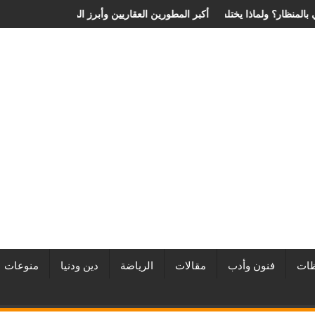
ة الانزلاق الغضروفي بالمنظار؟ ولماذا يختلف من مريض لآخر؟
أفضل شركات التطوير العقاري في مصر من URE | أكبر المطورين العق
ات
فنون وأدب
مقالات
الرياضة
دين ودنيا
منوعات