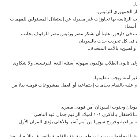
.
ر الجمهورى للرئيس..
الرئاسة بها تجاوزات غير مقبولة عن إستغلال المسئولين للمهمات
أسماء.
عب فى دارفور..علينا أن نشكر مصر ورئيس مصر للوقوف بجانب
ن فى كل تخريب حدث بالسودان..
ى ثانوى الطلاب يؤكدون سهولة أسئلة اللغة الفرنسية.. ولا شكاوى
ير آمنة ويجب تنظيمها..
وم عليه بالقيام بخدمات إجتماعية أو العمل بمشروعات قومية بدلآ من
لسودان وجنوب السودان أمن قومى مصرى..
لاد الزعيم جمال عبد الناصر.
اعية وخروج سوريا من أمم آسيا والأهلى يؤدى المران الأول
ابية بالمحافظات تمتد لمناطق متفرقة بالقاهرة والجيزة.. والأرصاد تحذر: