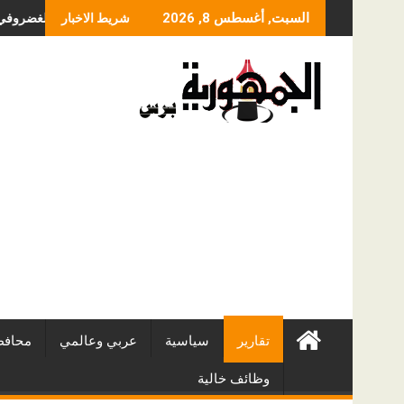
Skip
ما الذي يحدد سعر عملي
السبت, أغسطس 8, 2026
شريط الاخبار
to
content
تقارير
سياسية
عربي وعالمي
محافظ
وظائف خالية