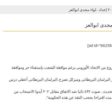
وج من الاتحاد الأوروبى برغم موافقة الشعب بإستفتاء حر وموافقة
ار البرلمان البريطانى وميركل تصرح..البرلمان البريطانى أعطى درس
..أسوء هزيمة لحكومة بريطانية فى التاريخ الحديث ..صوت ٤٣٢ نائبا ضد الاتفاق مقابل ٢٠٢ أيدوا الانسحاب من
قدمت اقتراحا بحجب الثقة عن هذه الحكومة”.