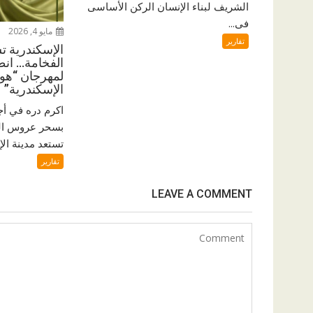
الشريف لبناء الإنسان الركن الأساسى
فى...
مايو 4, 2026
تقارير
الإسكندرية ت
الفخامة… انط
لمهرجان “هوا
الإسكندرية”
اكرم دره في أج
بسحر عروس الب
تستعد مدينة الإ
تقارير
LEAVE A COMMENT