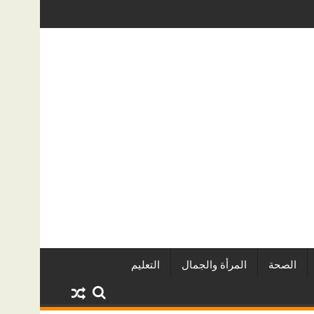
اريين وأبرز المشروعات
دينا أبو ضيف تتألق في مهرجان الصخرة الدو
الصحة
المرأة والجمال
التعليم