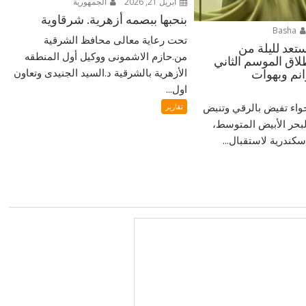
أبريل 21, 2026
الجمهورية
بنحبها ببصمه أزهرية. شرقاوية
Basha
تحت رعاية معالى محافظ الشرقية
ستعد لليلة من
من.حازم الاشمونى ووكيل أول المنطقه
لاق الموسم الثاني
الأزهرية بالشرقية د.السيد الجنيدى وتعاون
نم وبهوات
اول...
واء تفيض بالرقي وتنبض
تقارير
حر الأبيض المتوسط،
سكندرية لاستقبال...