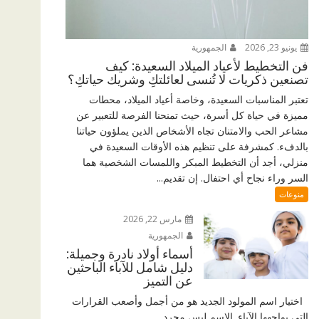
يونيو 23, 2026
الجمهورية
فن التخطيط لأعياد الميلاد السعيدة: كيف
تصنعين ذكريات لا تُنسى لعائلتكِ وشريك حياتكِ؟
تعتبر المناسبات السعيدة، وخاصة أعياد الميلاد، محطات
مميزة في حياة كل أسرة، حيث تمنحنا الفرصة للتعبير عن
مشاعر الحب والامتنان تجاه الأشخاص الذين يملؤون حياتنا
بالدفء. كمشرفة على تنظيم هذه الأوقات السعيدة في
منزلي، أجد أن التخطيط المبكر واللمسات الشخصية هما
السر وراء نجاح أي احتفال. إن تقديم...
منوعات
مارس 22, 2026
الجمهورية
أسماء أولاد نادرة وجميلة:
دليل شامل للآباء الباحثين
عن التميز
اختيار اسم المولود الجديد هو من أجمل وأصعب القرارات
التي يواجهها الآباء. الاسم ليس مجرد...