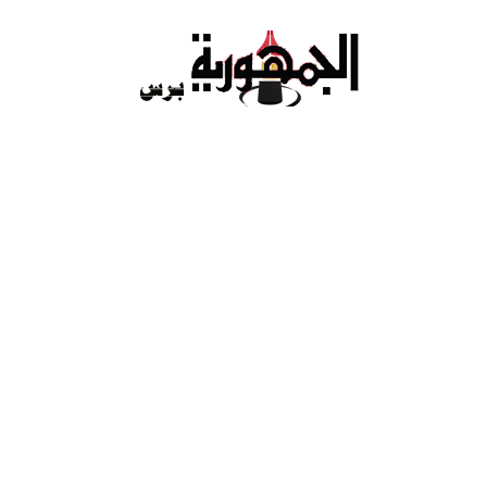
Ski
t
conten