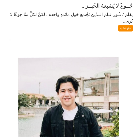
جُــوعٌ لا يُشبِعهُ الخُبــز ..
بِقَلَم / نـُـور عَـلم الــدّين نَجْتمع حَول مائدةٍ واحدة ، لكنَّ لكلٍّ منّا جوعًا لا
يُرى...
منوعات