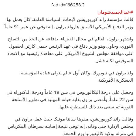
[ad id=”66258″]
#عبدالحميدشومان
قالت مؤسسة راند كوربوريشن لأبحاث السياسة العامة، كان يعمل بها
وزير الدفاع الأمريكي الأسبق هارولد براون، إنه توفي عن عمر 91 عاماً.
واشتهر براون، العالم في مجال الفيزياء، بدفاعه عن الحد من التسلح
النووي، وحاول وهو وزير دفاع في عهد الرئيس جيمي كارتر الحصول
على موافقة مجلس الشيوخ الأمريكي على معاهدة رئيسية مع الاتحاد
السوفيتي لكن
ه فشل.
ولد براون في نيويورك، وكان أول عالم يتولى قيادة المؤسسة
العسكرية الأمريكية.
وحصل على درجة البكالوريوس في سن 18 عاماً ودرجة الدكتوراه في
سن 22 عاماً، وأمضى براون بداية حياته المهنية في تطوير الأسلحة
النووية ثم سعى بعد ذلك للسيطرة عليها.
وقالت راند كوربوريشن، مقرها سانتا مونيكا حيث عمل براون في
مجلس الإدارة حتى وفاته، إنه توفي نتيجة إصابته بسرطان البنكرياس
في منزله بولاية كاليفورنيا يوم الجمعة.