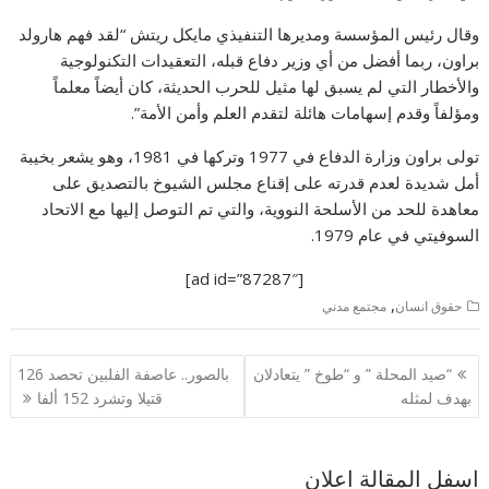
وقال رئيس المؤسسة ومديرها التنفيذي مايكل ريتش “لقد فهم هارولد
براون، ربما أفضل من أي وزير دفاع قبله، التعقيدات التكنولوجية
والأخطار التي لم يسبق لها مثيل للحرب الحديثة، كان أيضاً معلماً
ومؤلفاً وقدم إسهامات هائلة لتقدم العلم وأمن الأمة”.
تولى براون وزارة الدفاع في 1977 وتركها في 1981، وهو يشعر بخيبة
أمل شديدة لعدم قدرته على إقناع مجلس الشيوخ بالتصديق على
معاهدة للحد من الأسلحة النووية، والتي تم التوصل إليها مع الاتحاد
السوفيتي في عام 1979.
[ad id=”87287″]
,
حقوق انسان
مجتمع مدني
تصفّح
“صيد المحلة ” و “طوخ ” يتعادلان
بالصور.. عاصفة الفلبين تحصد 126
المقالات
بهدف لمثله
قتيلا وتشرد 152 ألفا
اسفل المقالة اعلان