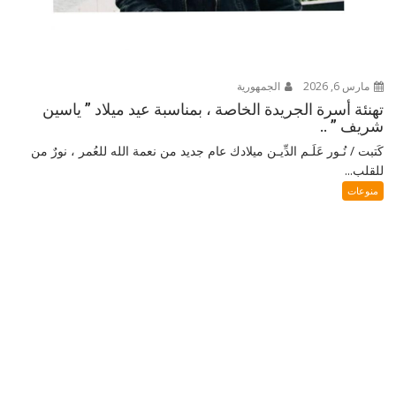
مارس 6, 2026
الجمهورية
تهنئة أسرة الجريدة الخاصة ، بمناسبة عيد ميلاد ” ياسين
شريف ” ..
كَتبت / نُـور عَلَـم الدِّيـن ميلادك عام جديد من نعمة الله للعُمر ، نورٌ من
للقلب...
منوعات