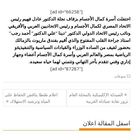
[ad id=”66258″]
احتفلت أسرة كمال الأجسام بزفاف نجلة الدكتور عادل فهيم رئيس
الاتحاد المصري لكمال الأجسام و رئيس الاتحاديين العربي والأفريقي
ونائب رئيس الاتحاد الدولي الدكتور “دينا “علي الدكتور” أحمد رجب”
استاذ جراحة القلب المفتوح والذي أقيم بفندق ماريوت بالزمالك
بحضور لفيف من الساده الوزراء والقيادات السياسية والتنفيذيةو
الرياضية بمصر والعالم العربي وأسرة كمال الأجسام أعضاء وجهاز
إداري وفني تتقدم بأحر التهاني وتتمني لهما حياه سعيده.
[ad id=”87287″]
منوعات
تصفّح
الصيدلة الإكلينيكية بالمحلة العام
اعلام طنطا يناقش الحفاظ على
المقالات
تزور نقابة صيادلة الغربية
المياه وترشيد الاستهلاك
اسفل المقالة اعلان