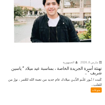
مارس 6, 2026
الجمهورية
تهنئة أسرة الجريدة الخاصة ، بمناسبة عيد ميلاد ” ياسين
شريف ” ..
كَتبت / نُـور عَلَـم الدِّيـن ميلادك عام جديد من نعمة الله للعُمر ، نورٌ من
للقلب...
منوعات