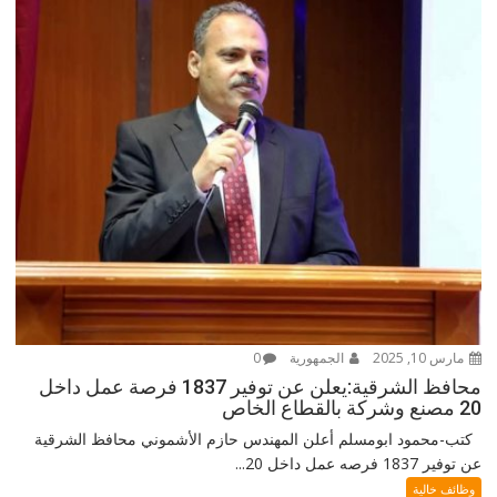
مارس 10, 2025
الجمهورية
0
محافظ الشرقية:يعلن عن توفير 1837 فرصة عمل داخل
20 مصنع وشركة بالقطاع الخاص
كتب-محمود ابومسلم أعلن المهندس حازم الأشموني محافظ الشرقية
عن توفير 1837 فرصه عمل داخل 20...
وظائف خالية