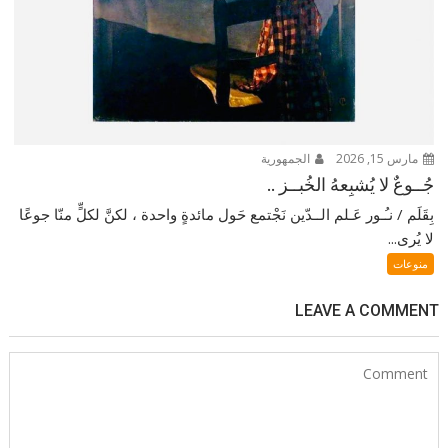
مارس 15, 2026
الجمهورية
جُــوعٌ لا يُشبِعهُ الخُبــز ..
بِقَلَم / نـُـور عَـلم الــدّين نَجْتمع حَول مائدةٍ واحدة ، لكنَّ لكلٍّ منّا جوعًا
لا يُرى...
منوعات
LEAVE A COMMENT