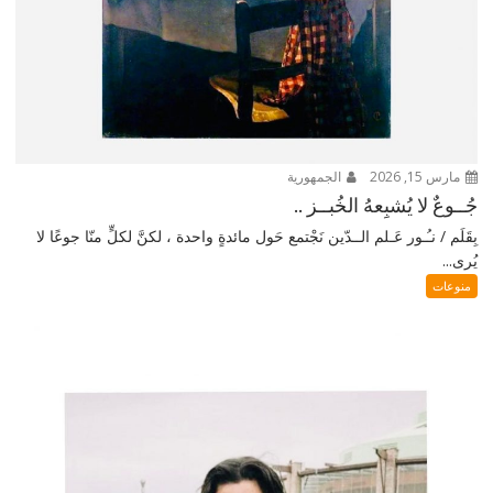
مارس 15, 2026
الجمهورية
جُــوعٌ لا يُشبِعهُ الخُبــز ..
بِقَلَم / نـُـور عَـلم الــدّين نَجْتمع حَول مائدةٍ واحدة ، لكنَّ لكلٍّ منّا جوعًا لا
يُرى...
منوعات