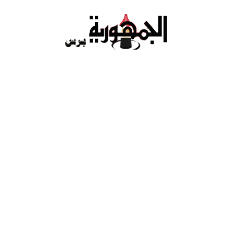
Ski
t
conten