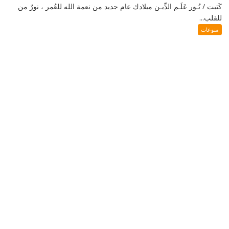
كَتبت / نُـور عَلَـم الدِّيـن ميلادك عام جديد من نعمة الله للعُمر ، نورٌ من
للقلب...
منوعات