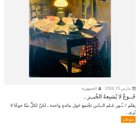
مارس 15, 2026
الجمهورية
جُــوعٌ لا يُشبِعهُ الخُبــز ..
بِقَلَم / نـُـور عَـلم الــدّين نَجْتمع حَول مائدةٍ واحدة ، لكنَّ لكلٍّ منّا جوعًا لا
يُرى...
منوعات