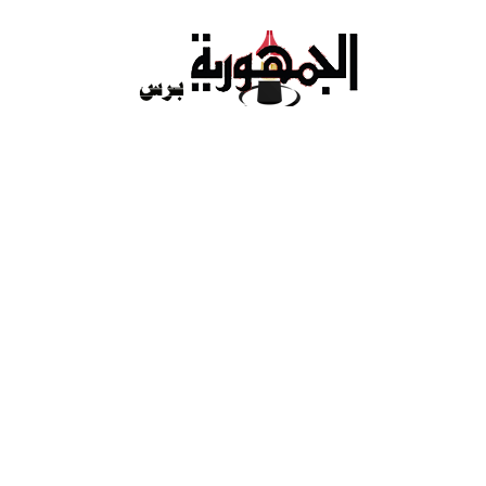
Ski
t
conten