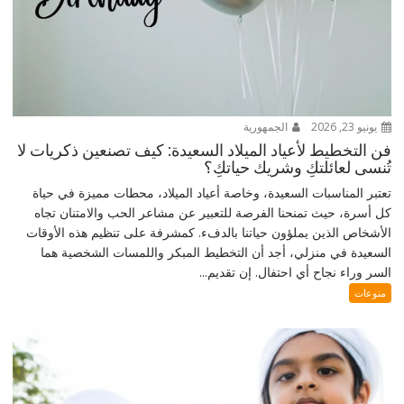
يونيو 23, 2026
الجمهورية
فن التخطيط لأعياد الميلاد السعيدة: كيف تصنعين ذكريات لا
تُنسى لعائلتكِ وشريك حياتكِ؟
تعتبر المناسبات السعيدة، وخاصة أعياد الميلاد، محطات مميزة في حياة
كل أسرة، حيث تمنحنا الفرصة للتعبير عن مشاعر الحب والامتنان تجاه
الأشخاص الذين يملؤون حياتنا بالدفء. كمشرفة على تنظيم هذه الأوقات
السعيدة في منزلي، أجد أن التخطيط المبكر واللمسات الشخصية هما
السر وراء نجاح أي احتفال. إن تقديم...
منوعات