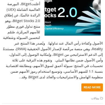
أعلنتBitget، البورصة
العالمية الشاملة (UEX)
الرائدة عالميًا، عن إطلاق
Bitget Stocks 2.0، وهو
منتج تداول فوري مطوّر
للأسهم المرمَّزة، صُمّم
لتحسين السيولة وشفافية
الأصول وكفاءة رأس المال عند تداولها. ويُصدر هذا المنتج عبر
Reality، وهي منصة مرخّصة لإصدار الأصول الحقيقية (RWA)، مستندةً
إلى الدعم الاستراتيجي من Bitget، وإمكانية الوصول إلى التداول،
وأمن الأصول ضمن نظامها البيئي. وتقوم هذه الترقية على ثلاثة
تحسينات في المنتج: سيولة أعمق لسوق الأسهم، ومطابقة اقتصادية
بنسبة 1:1 للسهم الأساسي، وتوسيع استخدام رموز الأسهم ضمن
منظومة الهامش والاستراتيجيات والعائد لدى Bitget. وقد…
READ MORE
مقالات