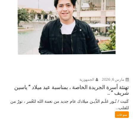
مارس 6, 2026
الجمهورية
تهنئة أسرة الجريدة الخاصة ، بمناسبة عيد ميلاد ” ياسين
شريف ” ..
كَتبت / نُـور عَلَـم الدِّيـن ميلادك عام جديد من نعمة الله للعُمر ، نورٌ من
للقلب...
منوعات