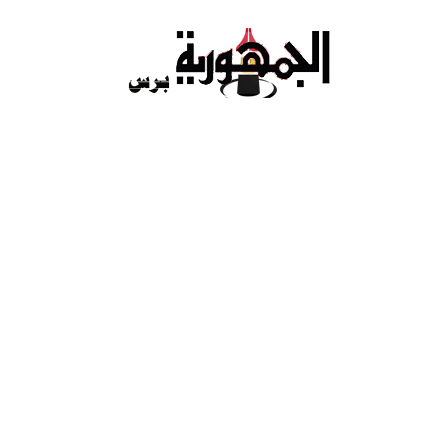
Ski
t
conten