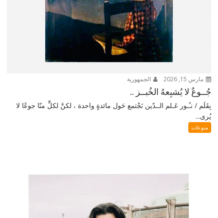
مارس 15, 2026
الجمهورية
جُــوعٌ لا يُشبِعهُ الخُبــز ..
بِقَلَم / نـُـور عَـلم الــدّين نَجْتمع حَول مائدةٍ واحدة ، لكنَّ لكلٍّ منّا جوعًا لا
يُرى...
منوعات