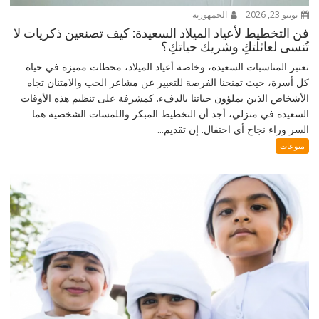
يونيو 23, 2026
الجمهورية
فن التخطيط لأعياد الميلاد السعيدة: كيف تصنعين ذكريات لا
تُنسى لعائلتكِ وشريك حياتكِ؟
تعتبر المناسبات السعيدة، وخاصة أعياد الميلاد، محطات مميزة في حياة
كل أسرة، حيث تمنحنا الفرصة للتعبير عن مشاعر الحب والامتنان تجاه
الأشخاص الذين يملؤون حياتنا بالدفء. كمشرفة على تنظيم هذه الأوقات
السعيدة في منزلي، أجد أن التخطيط المبكر واللمسات الشخصية هما
السر وراء نجاح أي احتفال. إن تقديم...
منوعات