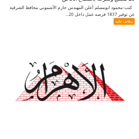
كتب-محمود ابومسلم أعلن المهندس حازم الأشموني محافظ الشرقية
عن توفير 1837 فرصه عمل داخل 20...
وظائف خالية