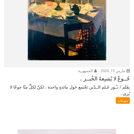
مارس 15, 2026
الجمهورية
جُــوعٌ لا يُشبِعهُ الخُبــز ..
بِقَلَم / نـُـور عَـلم الــدّين نَجْتمع حَول مائدةٍ واحدة ، لكنَّ لكلٍّ منّا جوعًا لا
يُرى...
منوعات