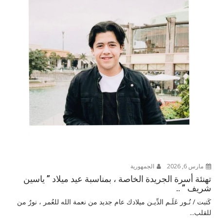
مارس 6, 2026
الجمهورية
تهنئة أسرة الجريدة الخاصة ، بمناسبة عيد ميلاد ” ياسين
شريف ” ..
كَتبت / نُـور عَلَـم الدِّيـن ميلادك عام جديد من نعمة الله للعُمر ، نورٌ من
للقلب...