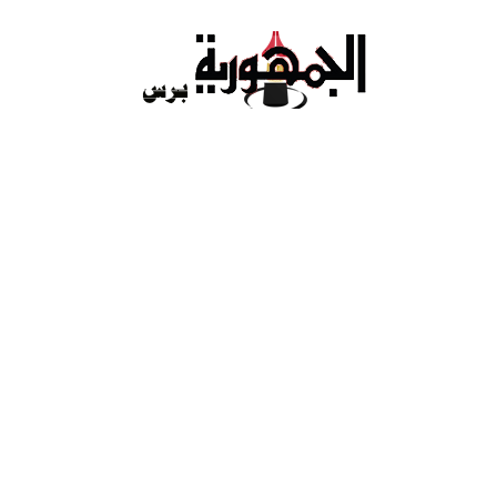
Ski
t
conten