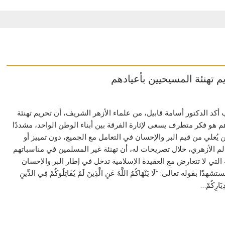
م تهنئة المسيحيين بأعيادهم
كد الدكتور أسامة قابيل، من علماء الأزهر الشريف، أن تحريم تهنئة
م هو فكر متطرف يسعى لإثارة الفرقة بين أبناء الوطن الواحد، مشددًا
 يُعلي من قيم البر والإحسان في التعامل مع الجميع، دون تمييز أو
م الأزهري، خلال تصريحات له، أن تهنئة غير المسلمين في مناسباتهم
ة التي لا تتعارض مع العقيدة الإسلامية تدخل في إطار البر والإحسان
ًا بقوله تعالى: “لَا يَنْهَاكُمُ اللَّهُ عَنِ الَّذِينَ لَمْ يُقَاتِلُوكُمْ فِي الدِّينِ
ِيَارِكُمْ…