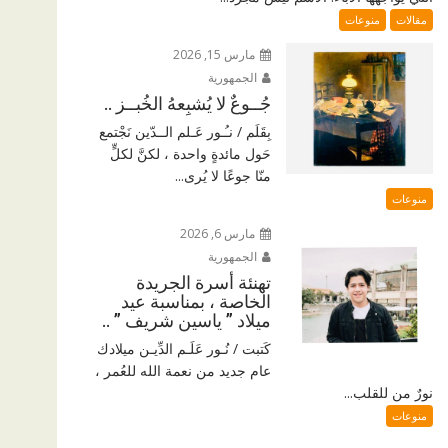
مقالات
منوعات
مارس 15, 2026
الجمهورية
جُــوعٌ لا يُشبِعهُ الخُبــز ..
بِقَلَم / نـُـور عَـلم الــدّين نَجْتمع
حَول مائدةٍ واحدة ، لكنَّ لكلٍّ
منّا جوعًا لا يُرى...
منوعات
مارس 6, 2026
الجمهورية
تهنئة أسرة الجريدة
الخاصة ، بمناسبة عيد
ميلاد ” ياسين شريف ” ..
كَتبت / نُـور عَلَـم الدِّيـن ميلادك
عام جديد من نعمة الله للعُمر ،
نورٌ من للقلب...
منوعات