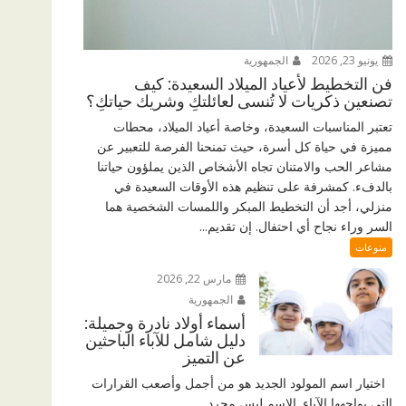
يونيو 23, 2026
الجمهورية
فن التخطيط لأعياد الميلاد السعيدة: كيف
تصنعين ذكريات لا تُنسى لعائلتكِ وشريك حياتكِ؟
تعتبر المناسبات السعيدة، وخاصة أعياد الميلاد، محطات
مميزة في حياة كل أسرة، حيث تمنحنا الفرصة للتعبير عن
مشاعر الحب والامتنان تجاه الأشخاص الذين يملؤون حياتنا
بالدفء. كمشرفة على تنظيم هذه الأوقات السعيدة في
منزلي، أجد أن التخطيط المبكر واللمسات الشخصية هما
السر وراء نجاح أي احتفال. إن تقديم...
منوعات
مارس 22, 2026
الجمهورية
أسماء أولاد نادرة وجميلة:
دليل شامل للآباء الباحثين
عن التميز
اختيار اسم المولود الجديد هو من أجمل وأصعب القرارات
التي يواجهها الآباء. الاسم ليس مجرد...