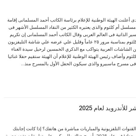
ى أعلنت الهيئة الوطنية للإعلام برئاسة الكاتب أحمد المسلمانى إقامة
سلسل أم كلثوم والذى يعتبره الكثير من النقاد المسلسل الأشهر فى
ير الذاتية فى العالم العربى وقال الكاتب أحمد المسلمانى إن تكريم
أسرة مسلسل أم كلثوم بمناسبة مرور ٢٥ عاماً وقليل علي عرضه علي شاشة التليفزيون
 الشاشات العربية يتواكب مع الذكري الخمسين لرحيل سيدة الغناء
لثوم وأضاف رئيس الهيئة الوطنية للإعلام أن الهيئة ستقيم حفلا غنائيا
ن فى مسرح ماسبيرو والذى سيكون الحفل الأول بالمسرح منذ…
أندرويد لعام 2025
نوات التلفزيونية والمباريات مباشرة من هاتفك؟ إذا كانت إجابتك
“نعم”، فأنت لست وحدك! في عام 2025، أصبح هناك طلب كبير على تطبيقات تقدم تجربة