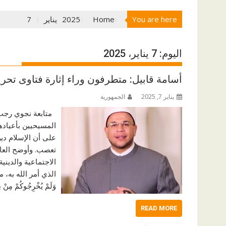
You are here
Home
2025
يناير
7
اليوم:
7 يناير، 2025
أسامة قابيل: متطرفون وراء إثارة فتاوى تحري
يناير 7, 2025
الجمهورية
متابعة نجوي رجب أ
المسيحيين بأعياده
على أن الإسلام دين
تعصب. وأوضح العال
الاجتماعية والديني
الذي أمر الله به، مستشهد
وَلَمْ يُخْرِجُوكُمْ مِنْ د
READ MORE