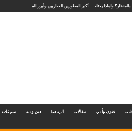
 الانزلاق الغضروفي بالمنظار؟ ولماذا يختلف من مريض لآخر؟
أفضل شركات التطوير العقاري في مصر من URE | أكبر المطورين العقار
ات
فنون وأدب
مقالات
الرياضة
دين ودنيا
منوعات