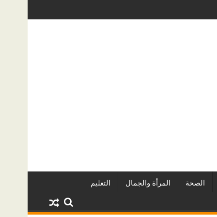
يين وأبرز المشروعات
دينا أبو ضيف تتألق في مهرجان الصخرة الدول
الصحة
المرأة والجمال
التعليم