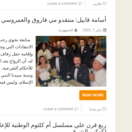
تقارير
Leave a comment
أسامة قابيل: منتقدو مي فاروق والعمروسي غ
يناير 7, 2025
الجمهورية
متابعة نجوي رجب ع
الانتقادات التي و
وإقامة حفل زفاف ف
له، أن الزواج بعد
للأحكام الشرعية، 
وسنة سيدنا النبي 
الإسلام، وليس فيه
READ MORE
دين ودنيا
Leave a comment
ربع قرن علي مسلسل أم كلثوم الوطنية للإع
لكوكب الشرق