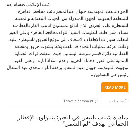
كتب الإعلامى/حسام عبد
الجواد تابعت المهندسة جيهان عبدالمنعم نائب محافظ القاهرة
للمنطقة الجنوبية الجهود المبذولة من الجهات التنفيذية والمعنية
للسيطرة على الحريق الذي اندلع بمستودع انابيب الغاز بالقطامية
مساء امس طبقا لتعليمات السيد اللواء محافظ القاهرة وعلى الفور
انتقلت سيارات الاطفاء والإسعاف إلى موقع الحريق للسيطرة عليه.
وكانت غرفة عمليات النجدة قد تلقت بلاغا بنشوب حريق بمنطقة
القطامية دائرة قسم شرطة البساتين حيث انتقلت قوات الحماية
المدنية على الفور لاخماد الحريق وعدم امتداد اثاره . وعلى الفور
توجهت المهندسة جيهان عبد المنعم، برفقة اللواء مجدي عبد المتعال
رئيس حى البساتين…
READ MORE
محافظات
Leave a comment
مبادرة شباب بلبيس في الخير: يتناولون الإفطار
الجماعى بهدف “لم الشمل”