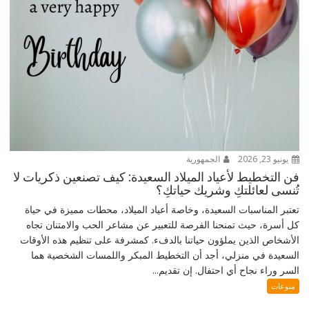
يونيو 23, 2026
الجمهورية
فن التخطيط لأعياد الميلاد السعيدة: كيف تصنعين ذكريات لا
تُنسى لعائلتكِ وشريك حياتكِ؟
تعتبر المناسبات السعيدة، وخاصة أعياد الميلاد، محطات مميزة في حياة
كل أسرة، حيث تمنحنا الفرصة للتعبير عن مشاعر الحب والامتنان تجاه
الأشخاص الذين يملؤون حياتنا بالدفء. كمشرفة على تنظيم هذه الأوقات
السعيدة في منزلي، أجد أن التخطيط المبكر واللمسات الشخصية هما
السر وراء نجاح أي احتفال. إن تقديم...
منوعات