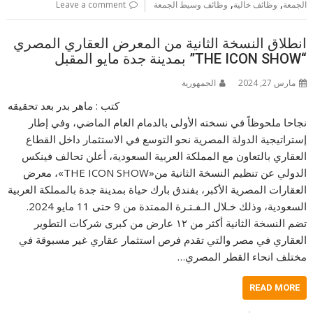
,
,
الجمعة
وظائف خالية
وظائف وسيط الجمعة
Leave a comment
انطلاق النسخة الثانية من المعرض العقاري المصري
“THE ICON SHOW” بمدينة جدة مايو المقبل
مارس 27, 2024
الجمهورية
كتب : ماهر بدر بعد تحقيقه
نجاحا ملحوظاً في نسخته الأولى بالدمام العام الماضي، وفي إطار
إستراتيجية الدولة المصرية نحو التوسع في الاستثمار داخل القطاع
العقاري بالتعاون مع المملكة العربية السعودية، أعلن تحالف فينكس
الدولي عن تنظيم النسخة الثانية من«THE ICON SHOW»، معرض
العقارات المصرية الأكبر، بفندق بارك حياة بمدينة جدة بالمملكة العربية
السعودية، وذلك خـلال الـفـتـرة الممتدة من 9 حتى 11 مايو 2024.
تضم النسخة الثانية أكثر من ١٢ عارض من كبرى شركات التطوير
العقاري في مصر والتي تقدم فرص استثمار عقاري غير مسبوقة في
مختلف انحاء القطر المصري…
READ MORE