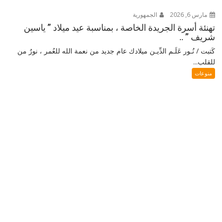
مارس 6, 2026
الجمهورية
تهنئة أسرة الجريدة الخاصة ، بمناسبة عيد ميلاد ” ياسين
شريف ” ..
كَتبت / نُـور عَلَـم الدِّيـن ميلادك عام جديد من نعمة الله للعُمر ، نورٌ من
للقلب...
منوعات