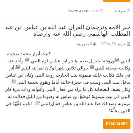
منوعات
Leave a comment
حبر الامه وترجمان القران عبد الله بن عباس ابن عبد
المطلب الهاشمي رضي الله عنه وارضاه
مارس 26, 2024
الجمهورية
كتبت أنوار محمد صحبته
للنبي ﷺورؤيته لجبريل بعدما هاجر ابن عباس لزم النبي ﷺ وأخذ عنه
وكانت صحبته للنبيﷺ حوالي ثلاثين شهرا وكان لقرابته للنبيﷺ أثر
في ذلك فكانت خالته ميمونة بنت الحارث زوجة النبي وكان ابن عباس
يدخل بيت النبي ويبيت في حجرة خالته أياما ويقوم بخدمة النبيﷺ
وكان يصف للصحابة كل ما يراه من أفعال النبي وأقواله وذات مرة كان
النبي في بيتِ ميمونةَ فوضَعْ ابن عباس له وضوءا مِنَ الليلِ فقالت له
ميمونة وضع لك هذا عبد الله بن عباسٍ فقال النبيﷺ: “اللهم فقِّهْهُ في
الدينِ وعلِّمْهُ…
READ MORE