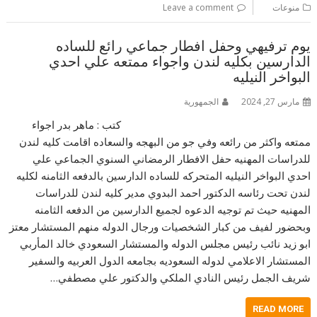
منوعات
Leave a comment
يوم ترفيهي وحفل افطار جماعي رائع للساده
الدارسين بكليه لندن واجواء ممتعه علي احدي
البواخر النيليه
مارس 27, 2024
الجمهورية
كتب : ماهر بدر اجواء
ممتعه واكثر من رائعه وفي جو من البهجه والسعاده اقامت كليه لندن
للدراسات المهنيه حفل الافطار الرمضاني السنوي الجماعي علي
احدي البواخر النيليه المتحركه للساده الدارسين بالدفعه الثامنه لكليه
لندن تحت رئاسه الدكتور احمد البدوي مدير كليه لندن للدراسات
المهنيه حيث تم توجيه الدعوه لجميع الدارسين من الدفعه الثامنه
وبحضور لفيف من كبار الشخصيات ورجال الدوله منهم المستشار معتز
ابو زيد نائب رئيس مجلس الدوله والمستشار السعودي خالد المأربي
المستشار الاعلامي لدوله السعوديه بجامعه الدول العربيه والسفير
شريف الجمل رئيس النادي الملكي والدكتور علي مصطفي…
READ MORE