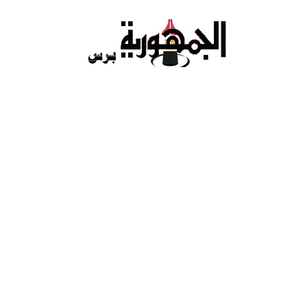
Ski
t
conten