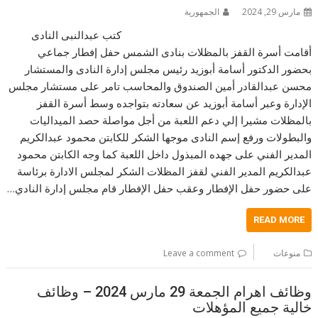
مارس 29, 2024
الجمهورية
كتب عبدالنبى النادى
أقامت أسرة القفز بالمظلات بنادى الشمس حفل إفطار جماعي
بحضور الدكتور أسامة أبوزيد رئيس مجلس إدارة النادى والمستشار
محسن عبدالقادر أمين الصندوق والمحاسب تامر على مستشار مجلس
الإدارة وعبر أسامة أبوزيد عن سعادته بتواجده وسط أسرة القفز
بالمظلات مشيرا إلي دعم اللعبة من أجل مواصلة حصد الميداليات
والبطولات ورفع إسم النادى موجها الشكر للكابتن محمود عبدالكريم
المدير الفني على جهده المبذول داخل اللعبة كما وجه الكابتن محمود
عبدالكريم المدير الفني لقفز المظلات الشكر لمجلس الادارة برئاسة
على حضور حفل الإفطار وعقب حفل الإفطار قام مجلس إدارة النادي…
READ MORE
منوعات
Leave a comment
وظائف اهرام الجمعة 29 مارس 2024 – وظائف
خالية جميع المؤهلات