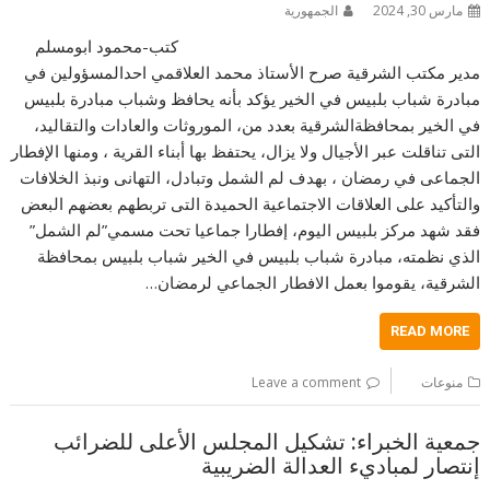
مارس 30, 2024
الجمهورية
كتب-محمود ابومسلم
مدير مكتب الشرقية صرح الأستاذ محمد العلاقمي احدالمسؤولين في
مبادرة شباب بلبيس في الخير يؤكد بأنه يحافظ وشباب مبادرة بلبيس
في الخير بمحافظةالشرقية بعدد من، الموروثات والعادات والتقاليد،
التى تناقلت عبر الأجيال ولا يزال، يحتفظ بها أبناء القرية ، ومنها الإفطار
الجماعى في رمضان ، بهدف لم الشمل وتبادل، التهانى ونبذ الخلافات
والتأكيد على العلاقات الاجتماعية الحميدة التى تربطهم بعضهم البعض
فقد شهد مركز بلبيس اليوم، إفطارا جماعيا تحت مسمي”لم الشمل”
الذي نظمته، مبادرة شباب بلبيس في الخير شباب بلبيس بمحافظة
الشرقية، يقوموا بعمل الافطار الجماعي لرمضان…
READ MORE
منوعات
Leave a comment
جمعية الخبراء: تشكيل المجلس الأعلى للضرائب
إنتصار لمباديء العدالة الضريبية