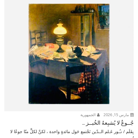
مارس 15, 2026
الجمهورية
جُــوعٌ لا يُشبِعهُ الخُبــز ..
بِقَلَم / نـُـور عَـلم الــدّين نَجْتمع حَول مائدةٍ واحدة ، لكنَّ لكلٍّ منّا جوعًا لا