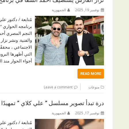
نزار الفارس يستضيف أحمد السقا في برنامج ” 
نوفمبر 19, 2025
الجمهورية
مُتابعة / دكتور ع
برنامجه الحواري “
النجم المصري أحم
والفنية. ونشر نزا
الاجتماعي ، محققًا 
التي أظهرها البرو
أجواء الحوار منذ 
READ MORE
منوعات
Leave a comment
درة تبدأ تصوير مسلسل ” علي كلاي ” تمهيدًا ل
نوفمبر 17, 2025
الجمهورية
مُتابعة / دكتور ع