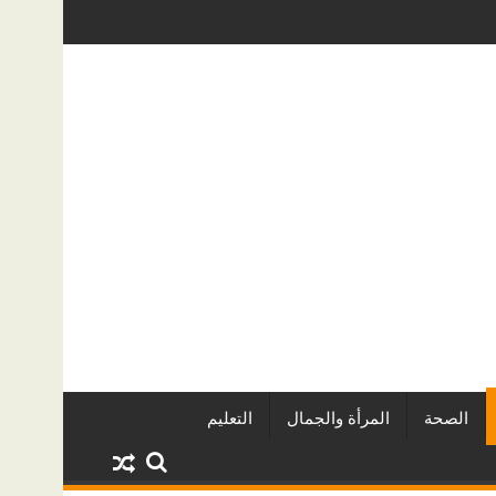
أكبر المطورين العقاريين وأبرز المشروعات
دينا أبو ضيف تتألق في مهرجان ال
الصحة
المرأة والجمال
التعليم