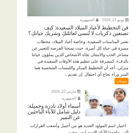
يونيو 23, 2026
الجمهورية
فن التخطيط لأعياد الميلاد السعيدة: كيف
تصنعين ذكريات لا تُنسى لعائلتكِ وشريك حياتكِ؟
تعتبر المناسبات السعيدة، وخاصة أعياد الميلاد، محطات
مميزة في حياة كل أسرة، حيث تمنحنا الفرصة للتعبير عن
مشاعر الحب والامتنان تجاه الأشخاص الذين يملؤون حياتنا
بالدفء. كمشرفة على تنظيم هذه الأوقات السعيدة في
منزلي، أجد أن التخطيط المبكر واللمسات الشخصية هما
السر وراء نجاح أي احتفال. إن تقديم...
منوعات
مارس 22, 2026
الجمهورية
أسماء أولاد نادرة وجميلة:
دليل شامل للآباء الباحثين
عن التميز
اختيار اسم المولود الجديد هو من أجمل وأصعب القرارات
التي يواجهها الآباء. الاسم ليس مجرد...