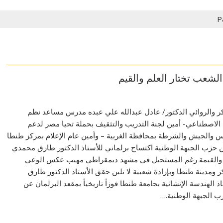
P
لشعب تختار العلم والقيم
كر والروائي الدكتور/ عادل عبدالله علي عبده مدرس مساعد نظم
 الاصطناعي- أمين لجنة التدريب والتثقيف بحملة تحيا مصر لدعم
س والجيش والشرطة بمحافظة الغربية – وأمين عام الإعلام بمركز طنطا
 حزب الجبهة الوطنية اكتساح برلماني للأستاذ الدكتور طارق محمدي
مة والقيمة رغم المستحيل في مشهد ديمقراطي مهيب عكس الوعي
ز ومدينة طنطا وبإرادة شعبية لا تلين حقق الأستاذ الدكتور طارق
الهندسة الإنشائية بجامعة طنطا فوزاً تاريخياً بمقعد البرلمان عن
ب الجبهة الوطنية.…