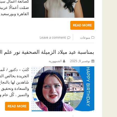
كصانعة أعمال سينم
ضمّت أعمالًا عربية
القاهرة وبورسعيد
READ MORE
منوعات
Leave a comment
بمناسبة عيد ميلاد الزميلة الصحفية نور علم ال
نوفمبر 9, 2025
الجمهورية
كَتَبَ – دكتور / 
الجريدة بخالص الته
شَاهدين لها بالنجاح 
والسعادة وتحقيق ال
والتميز .. كُل عام وأ
READ MORE