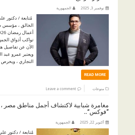
نوفمبر 3, 2025
الجمهورية
الخالق ، مؤسس شر
تواكب أذواق الجمهو
الآن عن تفاصيل هذه
‎ويعتبر عمرو عبد ا
التجاري ، ويحرص 
READ MORE
منوعات
Leave a comment
مغامرة شبابية لاكتشاف أجمل مناطق مصر ، ق
“فوكس”..
أكتوبر 22, 2025
الجمهورية
مُتابعة / دكتور ع