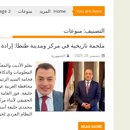
You are here
Home
المزيد
منوعات
age 2
التصنيف:
منوعات
ملحمة تاريخية في مركز ومدينة طنطا: إرادة ا
ديسمبر 25, 2025
الجمهورية
بقلم الأديب والمف
المعلومات والذكاء
فخامة السيد الرئي
محافظة الغربية عن
خليفة.. فوز القا
الحقيقي لأبناء مرك
محمدي خليفة أستاذ 
النظام الفردي لحز
READ MORE