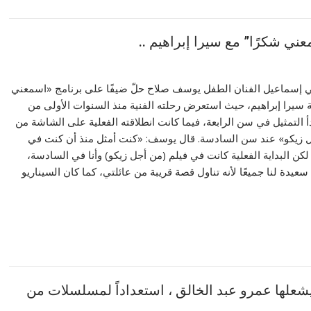
عني شكرًا” مع سيرا إبراهيم ..
‎ مُتابعة / دكتور علي إسماعيل ‎الفنان الطفل يوسف صلاح حلّ ضيفًا على برنامج «اسمعني
ية سيرا إبراهيم، حيث استعرض رحلته الفنية منذ السنوات الأولى من
بدأ التمثيل في سن الرابعة، فيما كانت انطلاقته الفعلية على الشاشة من
خلال فيلم «من أجل زيكو» عند سن السادسة. ‎قال يوسف: «كنت أمثل منذ أن كنت في
كن البداية الفعلية كانت في فيلم (من أجل زيكو) وأنا في السادسة،
عيدة لنا جميعًا لأنه تناول قصة قريبة من عائلتي، كما كان السيناريو
امية يشعلها عمرو عبد الخالق ، استعداداً لمسلسلات من