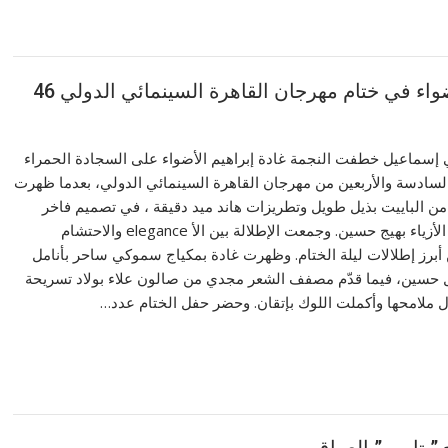
واء في ختام مهرجان القاهرة السينمائي الدولي 46
لي إسماعيل خطفت النجمة غادة إبراهيم الأضواء على السجادة الحمراء
السادسة والأربعين من مهرجان القاهرة السينمائي الدولي، بعدما ظهرت
من الباييت بذيل طويل وتطريزات هاند ميد دقيقة ، في تصميم فاخر
حمل توقيع مصمّم الأزياء بهيج حسين. وجمعت الإطلالة بين الأ elegance والاحتشام
 أبرز إطلالات ليلة الختام. وظهرت غادة بمكياج سموكي ساحر بأنامل
ل حسين، فيما قدّم مصفف الشعر مجدي من صالون علاء بولاد تسريحة
 ملامحها وأكملت اللوك بإتقان. وحضر حفل الختام عدد…