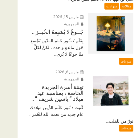
مقالات
منوعات
مارس 15, 2026
الجمهورية
جُــوعٌ لا يُشبِعهُ الخُبــز ..
بِقَلَم / نـُـور عَـلم الــدّين نَجْتمع
حَول مائدةٍ واحدة ، لكنَّ لكلٍّ
منّا جوعًا لا يُرى...
منوعات
مارس 6, 2026
الجمهورية
تهنئة أسرة الجريدة
الخاصة ، بمناسبة عيد
ميلاد ” ياسين شريف ” ..
كَتبت / نُـور عَلَـم الدِّيـن ميلادك
عام جديد من نعمة الله للعُمر ،
نورٌ من للقلب...
منوعات