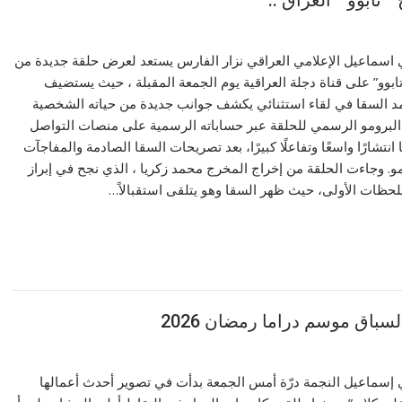
تابوو ” العراق ..
لي اسماعيل الإعلامي العراقي نزار الفارس يستعد لعرض حلقة جديدة من
تابوو” على قناة دجلة العراقية يوم الجمعة المقبلة ، حيث يستضيف
د السقا في لقاء استثنائي يكشف جوانب جديدة من حياته الشخصية
ر البرومو الرسمي للحلقة عبر حساباته الرسمية على منصات التواصل
انتشارًا واسعًا وتفاعلًا كبيرًا، بعد تصريحات السقا الصادمة والمفاجآت
مو. وجاءت الحلقة من إخراج المخرج محمد زكريا ، الذي نجح في إبراز
اللحظات الأولى، حيث ظهر السقا وهو يتلقى استقبالاً…
سباق موسم دراما رمضان 2026
لي إسماعيل النجمة درّة أمس الجمعة بدأت في تصوير أحدث أعمالها