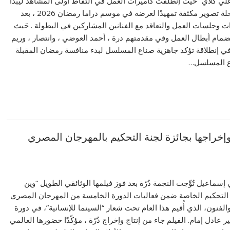
لي كلاي” حيث إنطلقت كاميرات العمل في التقاط أولى المشاهد ليبدأ
فريق المسلسل رحلة تصوير مكثفة تمهيدًا لعرضه في موسم دراما رمضان 2026 ، بعد
 وجلسات العمل والتعاقد مع الفنانين المشاركين في البطولة . حَيث
نضمام أبطال العمل وفي مقدمتهم درة ، أحمد العوضي ، وانتصار ، وريم
ي إنطلاقة تؤكد جاهزية صناع المسلسل لبدء منافسة رمضان المقبلة
ّاع المسلسل…
ها وإخراجها بجائزة لجنة التحكيم بالمهرجان المصري
 إسماعيل تُوِّجت النجمة دُرّة بعد فوز فيلمها الوثائقي الطويل “وين
 التحكيم الخاصة ضمن فعاليات الدورة الخامسة من المهرجان المصري
الفنون، الذي أُقيم هذا العام تحت شعار “السينما للإنسانية”، في دورة
ر عادل إمام. الفيلم جاء من إنتاج وإخراج دُرّة ، مؤكّدًا حضورها العالمي