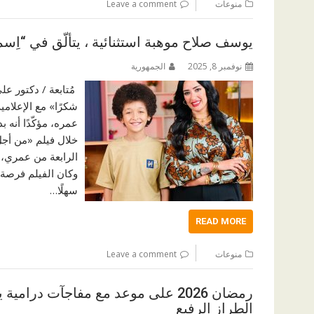
منوعات
Leave a comment
يوسف صلاح موهبة استثنائية ، يتألّق في “اِسم
نوفمبر 8, 2025
الجمهورية
شكرًا» مع الإعلام
عمره، مؤكّدًا أنه 
الرابعة من عمري، ل
وكان الفيلم فرصة س
سهلًا…
READ MORE
منوعات
Leave a comment
رمضان 2026 على موعد مع مفاجآت در
الطراز الرفيع