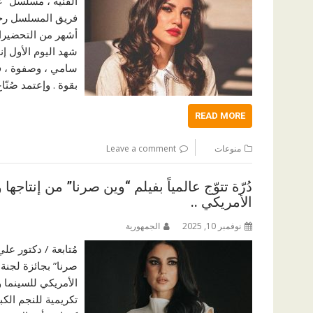
الفنية ، مسلسل “ع
أشهر من التحضيرات
شهد اليوم الأول إ
سامي ، وصفوة ، ف
بقوة . وإعتمد صُن
READ MORE
منوعات
Leave a comment
دُرّة تتوّج عالمياً بفيلم “وين صرنا” من إنتاج
الأمريكي ..
نوفمبر 10, 2025
الجمهورية
مُتابعة / دكتور علي
صرنا” بجائزة لجنة
الأمريكي للسينما و
تكريمية للنجم الكبي