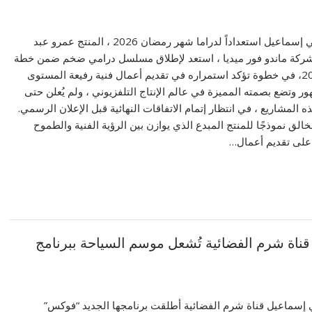
‎ مُتابعة / دكتور علي إسماعيل ‎استعداداً لدراما شهر رمضان 2026 ، المنتج عمرو عبد
كة ماندو فور ميديا ، استعد لإطلاق مسلسل درامي ضخم ضمن خطة
أعمال رمضان 2026، في خطوة تؤكد استمراره في تقديم أعمال فنية رفيعة المستوى
ر وتضع بصمته المميزة في عالم الإنتاج التلفزيوني ، ولم يُعلن حتى
 المشاريع ، في انتظار إتمام الاتفاقات النهائية قبل الإعلان الرسمي.
لخالق نموذجًا للمنتج المبدع الذي يوازن بين الرؤية الفنية والطموح
على تقديم أعمال…
ناة شرم الفضائية تُشعل موسم السياحة ببرنامج
لي إسماعيل قناة شرم الفضائية أطلقت برنامجها الجديد “فوكس”