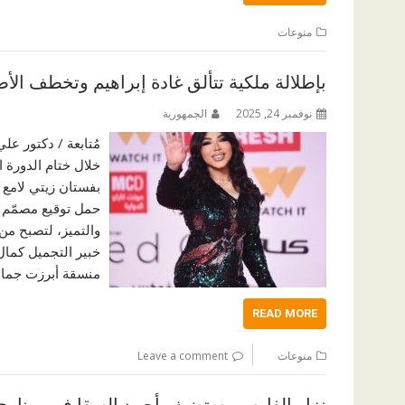
منوعات
بإطلالة ملكية تتألق غادة إبراهيم وتخطف الأض
نوفمبر 24, 2025
الجمهورية
مُتابعة / دكتور ع
خلال ختام الدورة 
بفستان زيتي لامع 
والتميز، لتصبح من
خبير التجميل كما
منسقة أبرزت جمال
READ MORE
منوعات
Leave a comment