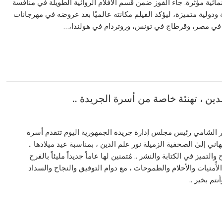
ائية مؤثرة. جاء الفوز ضمن قسم الأفلام الروائية الطويلة في منافسة
 ودولية متميزة، ليؤكد الفيلم مكانته عالميًا بعد عروضه في مهرجانات
 في مصر، وقرطاج في تونس، وروتردام في هولندا،…
دين ، تهنئة خاصة من أسرة الجريدة ..
عُمر الشامي رئيس مجلس إدارة جريدة الجمهورية اليوم تتقدم أسرة
اني إلىٰ الصحفية الزميلة نور علم الدين ، بمناسبة عيد ميلادها ..
والتميز في الكتابة والنشر .. مُتمنين لها عاماً جديداً مليئاً بالفرح
أُمنيات والأحلام والطموحات ، مع دوام التوفيق والنجاح والسداد
نتم بخير ..