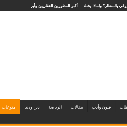
 سعر عملية الانزلاق الغضروفي بالمنظار؟ ولماذا يختلف من مريض لآخر؟
أفضل شركات التطوير العقاري في مصر من URE | 
ات
فنون وأدب
مقالات
الرياضة
دين ودنيا
منوعات